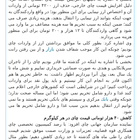
دلیل افزایش قیمت چای خارجی، حذف ارز ۴۲۰۰ تومانی از واردات
آن و اختصاص ارز نیمایی برای این منظور بود؛ در واقع واردكنندگان به
جهت اینكه بتوانند ارز نیمایی را انتقال بدهند، هزینه زیادی صرف می
كنند؛ ضمن اینكه به سبب تحریم ها سه هزینه مضاعف بر ما وارد می
شود و گاهی واردكنندگان تا ۱۲ هزار و ۲۰۰ تومان برای این منظور
هزینه می پردازند.
وی اشاره كرد: بطور كلی ما موافق برداشتن ارز از واردات چای
بودیم؛ چونكه این كار موجب شفاف شدن
بازار
و از بین رفتن رانت
می شود.
بخشی با اشاره به اینكه در گذشته ما قادر بودیم چای را از تاجران
سریلانكایی و هندی به صورت ضمانتی خریداری نماییم و شش ماه تا
یك سال بعد، پول آنرا بپردازیم اظهار داشت: به خاطر تحریم ها هم
اكنون قادر به انجام این كار نیستیم و باید پول نقد برای واردات
پرداخت كنیم؛ این در شرایطی است كه كشورهای خارجی اعلام می
كنند غذا و دارو شامل تحریم نمی شود؛ اما این مساله صحت ندارد؛
چونكه وقتی
بانك
مركزی و سیستم های بانكی تحریم هستند و ما نمی
توانیم ارز انتقال بدهیم بدین سبب غذا و دارو شامل تحریم ها می
شود.
كاهش ۴۰ هزار تومانی قیمت چای در هر كیلوگرم
نماینده سازمان جهانی چای افزود: با رصد كمیسیون تخصصی چای
همكاری قوه قضاییه، تعزیرات و وزارت صمت موفق شدیم قیمت
چای را طی ماه های گذشته تا حد زیادی كاهش دهیم؛ بطور مثال