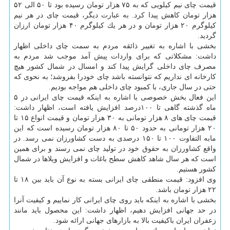
قیمت چای نیم كیلویی كه به ۷۵ هزار تومان رسیده بود تا ۵۰ الی ۵۲
هزار تومان كاهش پیدا كرد. به عبارت دیگر، قیمت چای در هر نیم
كیلوگرم ۲۰ هزار تومان و در هر یك كیلوگرم ۴۰ هزار تومان ارزان
گردید.
بخشی با اشاره به تغییر ذائقه مردم به سمت چای داخلی اظهار
داشت: مشكلاتی كه برای واردات پیش آمد موجب شد مردم به
مصرف چای داخلی گرایش پیدا كند و امسال در شمال كشور هیچ
كارخانه ای نداریم كه نتوانسته باشد چای خودرا بفروشد؛ به نحوی كه
حتی در سال جاری، با كمبود چای داخلی هم مواجه بودیم.
این فعال بخش خصوصی با اشاره به اینكه قیمت چای ایرانی در ۵
ماه گذشته گاهی تا ۱۰۰درصد افزایش یافته است، اظهار داشت:
قیمت چای های ۸ هزار تومانی به ۳۰ هزار تومان و قیمت انواع ۱۵ تا
۲۰ هزار تومانی به حدود ۵۰ تا ۸۰ هزار تومان رسیده است كه این
مابه التفاوت ۱۰۰ تا ۱۵۰ درصدی به دست كشاورزان نمی رسد. در
واقع كشاورزان به حقوق خود در تولید چای نمی رسند و برای همین
است كه هر سال شاهد كاهش سطح باغات و افزایش ویلاها در شمال
كشور هستیم.
وی افزود: قیمت منطقی چای ایرانی بسته به نوع آن باید بین ۱۸ تا
۲۲ هزار تومان باشد.
بخشی با اشاره به اینكه باید روی چای ایرانی كار نماییم و كیفیت آنرا
در حد جهانی افزایش دهیم، اظهار داشت: این محصول باید مانند
زعفران ایران باكیفیت بالا به بازارهای جهانی ارائه شود.