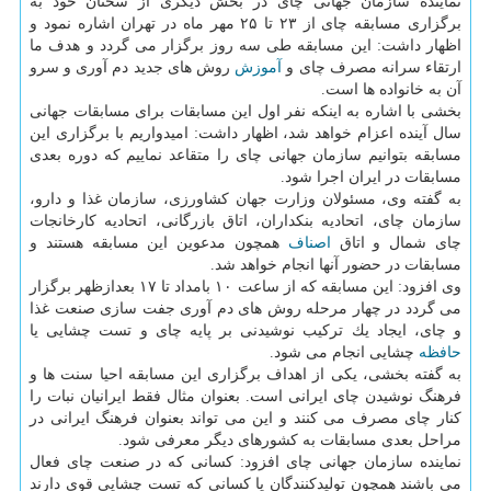
نماینده سازمان جهانی چای در بخش دیگری از سخنان خود به
برگزاری مسابقه چای از ۲۳ تا ۲۵ مهر ماه در تهران اشاره نمود و
اظهار داشت: این مسابقه طی سه روز برگزار می گردد و هدف ما
ارتقاء سرانه مصرف چای و
آموزش
روش های جدید دم آوری و سرو
آن به خانواده ها است.
بخشی با اشاره به اینكه نفر اول این مسابقات برای مسابقات جهانی
سال آینده اعزام خواهد شد، اظهار داشت: امیدواریم با برگزاری این
مسابقه بتوانیم سازمان جهانی چای را متقاعد نماییم كه دوره بعدی
مسابقات در ایران اجرا شود.
به گفته وی، مسئولان وزارت جهان كشاورزی، سازمان غذا و دارو،
سازمان چای، اتحادیه بنكداران، اتاق بازرگانی، اتحادیه كارخانجات
چای شمال و اتاق
اصناف
همچون مدعوین این مسابقه هستند و
مسابقات در حضور آنها انجام خواهد شد.
وی افزود: این مسابقه كه از ساعت ۱۰ بامداد تا ۱۷ بعدازظهر برگزار
می گردد در چهار مرحله روش های دم آوری جفت سازی صنعت غذا
و چای، ایجاد یك تركیب نوشیدنی بر پایه چای و تست چشایی یا
حافظه
چشایی انجام می شود.
به گفته بخشی، یكی از اهداف برگزاری این مسابقه احیا سنت ها و
فرهنگ نوشیدن چای ایرانی است. بعنوان مثال فقط ایرانیان نبات را
كنار چای مصرف می كنند و این می تواند بعنوان فرهنگ ایرانی در
مراحل بعدی مسابقات به كشورهای دیگر معرفی شود.
نماینده سازمان جهانی چای افزود: كسانی كه در صنعت چای فعال
می باشند همچون تولیدكنندگان یا كسانی كه تست چشایی قوی دارند