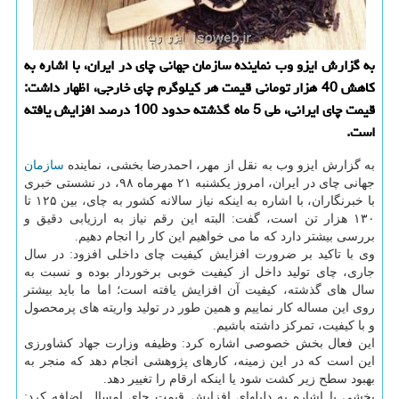
به گزارش ایزو وب نماینده سازمان جهانی چای در ایران، با اشاره به
كاهش 40 هزار تومانی قیمت هر كیلوگرم چای خارجی، اظهار داشت:
قیمت چای ایرانی، طی 5 ماه گذشته حدود 100 درصد افزایش یافته
است.
به گزارش ایزو وب به نقل از مهر، احمدرضا بخشی، نماینده
سازمان
جهانی چای در ایران، امروز یكشنبه ۲۱ مهرماه ۹۸، در نشستی خبری
با خبرنگاران، با اشاره به اینكه نیاز سالانه كشور به چای، بین ۱۲۵ تا
۱۳۰ هزار تن است، گفت: البته این رقم نیاز به ارزیابی دقیق و
بررسی بیشتر دارد كه ما می خواهیم این كار را انجام دهیم.
وی با تاكید بر ضرورت افزایش كیفیت چای داخلی افزود: در سال
جاری، چای تولید داخل از كیفیت خوبی برخوردار بوده و نسبت به
سال های گذشته، كیفیت آن افزایش یافته است؛ اما ما باید بیشتر
روی این مساله كار نماییم و همین طور در تولید واریته های پرمحصول
و با كیفیت، تمركز داشته باشیم.
این فعال بخش خصوصی اشاره كرد: وظیفه وزارت جهاد كشاورزی
این است كه در این زمینه، كارهای پژوهشی انجام دهد كه منجر به
بهبود سطح زیر كشت شود یا اینكه ارقام را تغییر دهد.
بخشی با اشاره به دلیلهای افزایش قیمت چای امسال اضافه كرد: