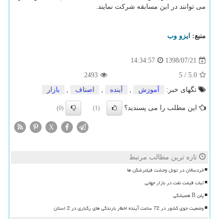
می توانند در این مسابقه شركت نمایند.
منبع:
ایزو وب
1398/07/21
14:34:57
2493
5
/
5.0
تگهای خبر:
آموزش
,
آینده
,
اصناف
,
بازار
این مطلب را می پسندید؟
(0)
(1)
X
تازه ترین مطالب مرتبط
خردسالان در تونل وحشت فیلترشکن ها
ثبات قیمت نفت در بازار جهانی
پلن B همیشگی
وضعیت جوی کشور در 72 ساعت آینده اخطار بارندگی های رگباری در 2 استان