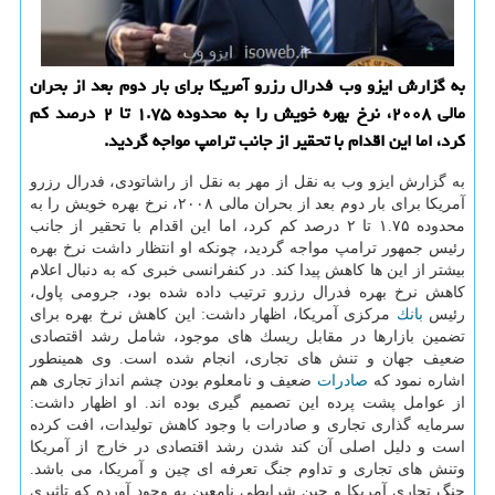
به گزارش ایزو وب فدرال رزرو آمریكا برای بار دوم بعد از بحران
مالی ۲۰۰۸، نرخ بهره خویش را به محدوده ۱.۷۵ تا ۲ درصد كم
كرد، اما این اقدام با تحقیر از جانب ترامپ مواجه گردید.
به گزارش ایزو وب به نقل از مهر به نقل از راشاتودی، فدرال رزرو
آمریكا برای بار دوم بعد از بحران مالی ۲۰۰۸، نرخ بهره خویش را به
محدوده ۱.۷۵ تا ۲ درصد كم كرد، اما این اقدام با تحقیر از جانب
رئیس جمهور ترامپ مواجه گردید، چونكه او انتظار داشت نرخ بهره
بیشتر از این ها كاهش پیدا كند. در كنفرانسی خبری كه به دنبال اعلام
كاهش نرخ بهره فدرال رزرو ترتیب داده شده بود، جرومی پاول،
رئیس
بانك
مركزی آمریكا، اظهار داشت: این كاهش نرخ بهره برای
تضمین بازارها در مقابل ریسك های موجود، شامل رشد اقتصادی
ضعیف جهان و تنش های تجاری، انجام شده است. وی همینطور
اشاره نمود كه
صادرات
ضعیف و نامعلوم بودن چشم انداز تجاری هم
از عوامل پشت پرده این تصمیم گیری بوده اند. او اظهار داشت:
سرمایه گذاری تجاری و صادرات با وجود كاهش تولیدات، افت كرده
است و دلیل اصلی آن كند شدن رشد اقتصادی در خارج از آمریكا
وتنش های تجاری و تداوم جنگ تعرفه ای چین و آمریكا، می باشد.
جنگ تجاری آمریكا و چین شرایطی نامعین به وجود آورده كه تاثیری