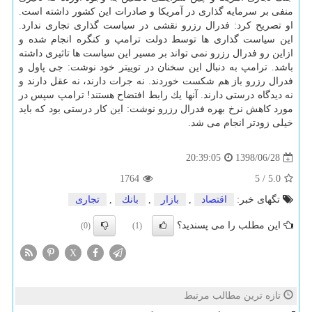
منفی بر سرمایه گذاری در آمریكا و صادرات این كشور داشته است.
او تصریح كرد: فدرال رزرو نقشی در سیاست گذاری تجاری ندارد.
این سیاست گذاری ها توسط دولت ترامپ و كنگره انجام شده و
ازاین رو فدرال رزرو نمی تواند بر مسیر این سیاست ها تاثیری داشته
باشد. ترامپ به دنبال این سخنان در توییتر خود نوشت: جی پاول و
فدرال رزرو باز هم شكست خوردند. نه جرات دارند، نه عقل دارند و
نه دیدگاه درستی دارند. آنها یك رابط افتضاح هستند! ترامپ سپس در
مورد كاهش نرخ بهره فدرال رزرو نوشت: این كار درستی بود كه باید
خیلی زودتر انجام می شد.
1398/06/28
20:39:05
1764
5
/
5.0
تگهای خبر:
اقتصاد
,
بازار
,
بانك
,
تجاری
این مطلب را می پسندید؟
(0)
(1)
X
تازه ترین مطالب مرتبط