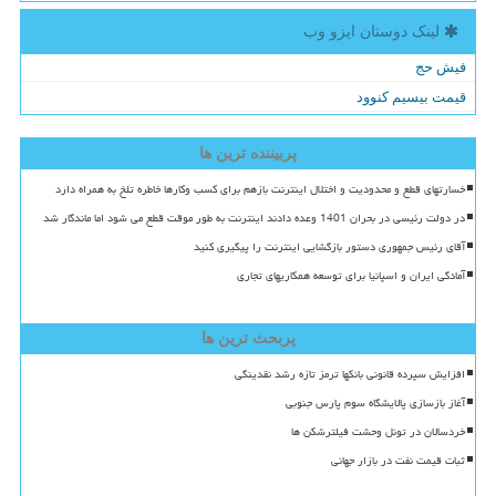
لینک دوستان ایزو وب
فیش حج
قیمت بیسیم کنوود
پربیننده ترین ها
خسارتهای قطع و محدودیت و اختلال اینترنت بازهم برای کسب وکارها خاطره تلخ به همراه دارد
در دولت رئیسی در بحران 1401 وعده دادند اینترنت به طور موقت قطع می شود اما ماندگار شد
آقای رئیس جمهوری دستور بازگشایی اینترنت را پیگیری کنید
آمادگی ایران و اسپانیا برای توسعه همکاریهای تجاری
پربحث ترین ها
افزایش سپرده قانونی بانکها ترمز تازه رشد نقدینگی
آغاز بازسازی پالایشگاه سوم پارس جنوبی
خردسالان در تونل وحشت فیلترشکن ها
ثبات قیمت نفت در بازار جهانی