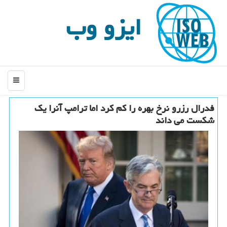
ایزو وب
منو
فدرال رزرو نرخ بهره را كم كرد اما ترامپ آنرا یك
شكست می داند