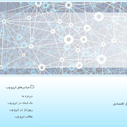
میانبرهای ایزو وب
درباره ما
بک لینک در ایزو وب
ار اقتصادی
رپورتاژ در ایزو وب
مطالب ایزو وب