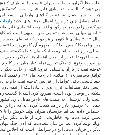
اغلب تحلیلگران، نوسانات نزولی قیمت را به طرف كاهش
می دهند كه البته تا حد زیادی قابل قبول است. كشمكش 
چین بر سر اعمال تعرفه بر كالاهای وارداتی توسط امری
اقدام متقابل چین در مورد اعمال تعرفه های جدید
واردات
دو كشور را در معرض ركود و افت رشد اقتصادی قابل ملاحظ
تقاضای جهانی نفت شناخته می شود، بدیهی است كه كاهش
سال ۲۰۱۲ میلادی تا كنون از هر دو بشكه تقاضای جدید در
چین و امریكا كاهش پیدا كند، مفهوم آن كاهش رشد اقتصاد
است، افزود: البته در این میان اقتصاد هند عملكرد خوبی 
در صورت وقوع یك جنگ تجاری تمام عیار میان آمریكا و چین، رشد تقاضای نفت هن
عرضه نفت در بازار
بركشلی افزود: البته از جانب دیگر 
خود كاست، باقی عوامل از افزایش عرضه نفت خام در بازار
بشكه در نوسان بوده است، تصریح كرد: البته با گذشت ز
جمعا ۱.۲ تریلیون دلار درآمد كسب كرده اند كه در 
تعیین كرده است. وی خاطرنشان كرد: از جانب دیگر عراق و
اوپك تولید كرده اند. این بدان معناست كه الان جنگ پنهان