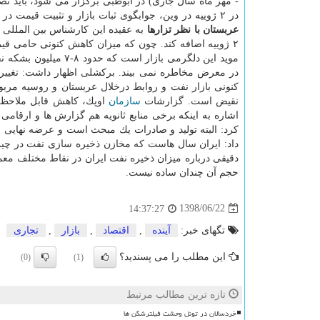
در ۲ ژوییه در وین، جوابگوی ثبات بازار و تثبیت قیمت در سطح مورد نظر عربستان نیست.
عربستان با نظر تزارها
به عقیده این كارشناس بین المللی 
۲ ژوییه اضافه كند. چون كه میزان كاهش كنونی حامی قی
موید این دلگرمی بازار
در معرض مخاطره نمی بیند. بركشلی اظهار داشت: تغییر
كنونی بازار نفت و روابط درخلال عربستان و روسیه مربوط ب
نقیض است. گزارشات
سازمان
اوپك، كاهش قابل ملاحظه ا
اشاره به اینكه برخی منابع ثانویه هم گزارش ها و ارقامی
كرد: البته تولید و صادرات یك مبحث است و عرضه نهایی ب
داد: ایران سال هاست كه مخازن ذخیره سازی نفت در چین و
دقیقی درباره میزان ذخیره نفت ایران در نقاط مختلف م
حجم آن چندان ساده نیست.
1398/06/22
14:37:27
تگهای خبر:
آینده
,
اقتصاد
,
بازار
,
تجاری
این مطلب را می پسندید؟
(0)
(1)
تازه ترین مطالب مرتبط
خردسالان در تونل وحشت فیلترشکن ها