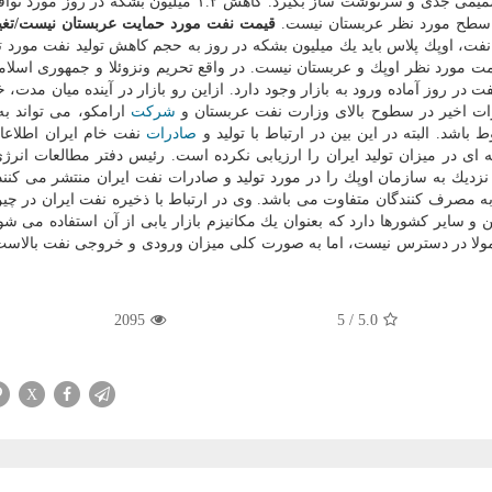
- مهر ماه سال جاری) در ابوظبی برگزار می شود، باید تصمیمی جدی و سرنوشت ساز بگیرد. كاهش ۱.۲ میلیون ب
قیمت نفت مورد حمایت عربستان نیست/تغی
نفت، اوپك پلاس باید یك میلیون بشكه در روز به حجم كاهش تولید نفت مورد ت
مت مورد نظر اوپك و عربستان نیست. در واقع تحریم ونزوئلا و جمهوری اسلام
 است كه حدود ۸-۷ میلیون بشكه نفت در روز آماده ورود به بازار وجود دارد. ازاین رو بازار در آینده میان م
ات اخیر در سطوح بالای وزارت نفت عربستان و
شركت
ارامكو، می تواند ب
اشد. البته در این بین در ارتباط با تولید و
صادرات
نفت خام ایران اطلاعا
ی در میزان تولید ایران را ارزیابی نكرده است. رئیس دفتر مطالعات انرژی
 نزدیك به سازمان اوپك را در مورد تولید و صادرات نفت ایران منتشر می كنند
ه مصرف كنندگان متفاوت می باشد. وی در ارتباط با ذخیره نفت ایران در چی
 سایر كشورها دارد كه بعنوان یك مكانیزم بازار یابی از آن استفاده می شود
عمولا در دسترس نیست، اما به صورت كلی میزان ورودی و خروجی نفت بالاس
2095
5
/
5.0
X