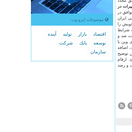
شكه در روز مورد توافق مجدد
یرات در
وافق در
ی ایران
موضوعات ایزو وب
دت، خویش را
ه شرایط
اقتصاد
بازار
تولید
آینده
ت ضد و
 وین با
توسعه
بانك
شركت
، اضافه
سازمان
ن توضیح
. ارقام
ت و رصد