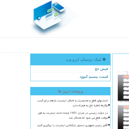
لینک دوستان ایزو وب
فیش حج
قیمت بیسیم کنوود
پربیننده ترین ها
خسارتهای قطع و محدودیت و اختلال اینترنت بازهم برای کسب
وکارها خاطره تلخ به همراه دارد
در دولت رئیسی در بحران 1401 وعده دادند اینترنت به طور
موقت قطع می شود اما ماندگار شد
آقای رئیس جمهوری دستور بازگشایی اینترنت را پیگیری کنید