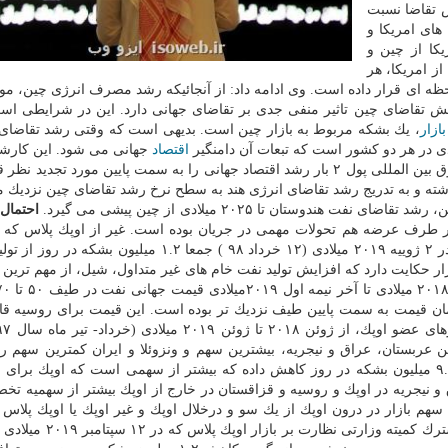
 تقاضا نسبت
های امریكا و
كا از چین و
از امریكا، هر
ه ای قرار داده است. وی ادامه داد: از آنجائیكه رشد مصرف انرژی چین، مو
 تقاضای چین تاثیر منفی جدی بر تقاضای جهانی دارد. این در شرایطی اس
بازار
، یك بشكه مربوط به بازار چین است. بدیهی است كه وقتی رشد تقاضای
ی در هر دو كشور است كه تبعات آن دامنگیر
اقتصاد
جهانی می شود. این كارش
المللی بازار نفت با اشاره به اینكه طی ۶ ماه گذشته صندوق بین المللی پول ۲ بار رشد اقتصاد جهانی را به سمت پایین مورد تج
داشته و به تدریج رشد تقاضای انرژی هند به سطح نرخ رشد تقاضای چین نزدیك 
دوستان تا ۲۰۲۵ میلادی از چین پیشی می گیرد.
احتمال
در طرف عرضه هم تحولات مهمی در جریان بوده است. غیر از اوپك پلاس كه ب
توافق دسامبر ۲۰۱۸ میلادی (آذر- دی ماه ۹۷) و تمدید آن در ۲ ژوییه ۲۰۱۹ میلادی (۱۲ خرداد ۹۸ ) جمعا ۱.۲ می
 حكایت دارد كه افزایش تولید نفت خام های غیر متداول، شیل، از مهم ترین 
مان قیمت به سمت پایین طیف نزدیك تر بوده است. این قیمت برای روسیه قا
این بین عربستان، عراق و نیجریه، بیشترین سهم و ونزوئلا و ایران كمترین سهم ر
اختصاص داده اند. اما عربستان میزان تولید خویش را تا ۹.۷ میلیون بشكه در روز كاهش داده كه بیشتر از سهمی است كه اوپك 
 نیجریه در اوپك و روسیه و قزاقستان در خارج از اوپك بیشتر از سهمیه تخ
 سهم بازار در درون اوپك از یك سو و درخلال اوپك و غیر اوپك یا اوپك پلاس 
دیگر در جریان است. این در شرایطی است كه اجلاس مشترك كمیته وزا