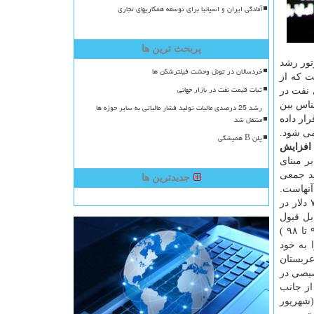
آمادگی ایران و اسپانیا برای توسعه همکاریهای تجاری
پربحث ترین ها
تور رشد
خردسالان در تونل وحشت فیلترشکن ها
ت كه از
ثبات قیمت نفت در بازار جهانی
 نفت در
ناس بین
رشد 25 درصدی مالیات تولید فشار مالیاتی به سایر حوزه ها
منتقل شد
دید نظر قرار داده
می شود.
پلن B همیشگی
 افزایش
ر مبنای
لیون بشكه در روز از تولید جمعی
جدیدترین ها
آنهاست.
رئیس دفتر مطالعات انرژی وین با بیان اینكه از نیمه دوم ۲۰۱۸ میلادی تا آخر نیمه اول ۲۰۱۹میلادی قیمت جهانی نفت در طیف ۵۰ تا ۷۰ دلار در
بل قبول
است ولی عربستان به قیمت های بالاتر تمایل دارد. كشورهای عضو اوپك، از ژوئن ۲۰۱۸ تا ژوئن ۲۰۱۹ میلادی (خرداد- تیر ماه سال ۹۷ تا ۹۸ )
ا به خود
برای عربستان
صیصی در
از جانب
رتی نظارت بر بازار اوپك پلاس كه در ۱۲ سپتامبر ۲۰۱۹ میلادی (شهریور