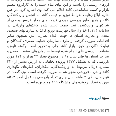
ارزهای رسمی را داشته و این بهای تمام شده را به كارگروه تنظیم
بازار و كمیته ساماندهی كاغذ اعلام می كند. وی اشاره كرد: در عین
حال، ابلاغ رعایت ضوابط توزیع و قیمت كاغذ به انجمن واردكنندگان
كاغذ و همین طور بررسی موردی قیمت های مجاز فروش بعضی از
شركتهای واردكننده، ثبت قیمت تعیین شده كاغذهای وارداتی در
سامانه ۱۲۴، ا خذ و ارسال فهرست توزیع كاغذ به سازمانهای صنعت،
معدن و تجارت استان ها جهت اقدام نظارتی نیز، همچون سایر
اقدامات صورت گرفته از طرف سازمان حمایت مصرف كنندگان و
تولیدكنندگان در حوزه بازار كاغذ چاپ و تحریر است. بگفته تابش،
متعاقب بازرسی های انجام شده توسط سازمان های صنعت، معدن و
تجارت استان ها طی سال ۹۷ در مجموع تعداد ۳۳ هزار و ۱۷۴ مورد
بازرسی كه به تشكیل ۱۳۷۷ پرونده تخلفاتی به ارزش بیشتر از ۳۳۰
میلیارد دریال مربوط به واردكنندگان، بنكداران، انبارهای نگهداری
كاغذ و خرده فروشی منجر شده، صورت گرفته است. وی گفت: در
عین حال، طی ۴ ماهه سال جاری تعداد بازرسی به عمل آمده ۸۵۱۳
مورد و تعداد پروونده های متشكله ۳۹۹ مورد بوده است.
منبع:
ایزو وب
1398/06/10
13:14:55