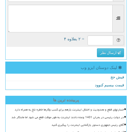
= ۲ بعلاوه ۴
ارسال نظر
لینک دوستان ایزو وب
فیش حج
قیمت بیسیم کنوود
پربیننده ترین ها
خسارتهای قطع و محدودیت و اختلال اینترنت بازهم برای کسب وکارها خاطره تلخ به همراه دارد
در دولت رئیسی در بحران 1401 وعده دادند اینترنت به طور موقت قطع می شود اما ماندگار شد
آقای رئیس جمهوری دستور بازگشایی اینترنت را پیگیری کنید