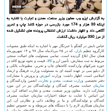
به گزارش ایزو وب معاون وزیر صنعت، معدن و تجارت با اشاره به
اینكه 33 هزار و 174 مورد بازرسی در حوزه كاغذ چاپ و تحریر
آگاهی داد و اظهار داشت: ارزش تخلفاتی پرونده های تشكیل شده
از مرز 330 میلیارد ریال گذشت.
عباس تابش در گفتگو با خبرنگار مهر با اشاره به اینكه طبق مصوبات
كارگروه تنظیم
بازار
، كه در ۲۵ مردادماه سال ۹۷ و ۱۴ شهریورماه
همان سال ابلاغ گردیده است، تمامی مسئولیت های اصالت سنجی
مربوط به ثبت سفارش، تأمین ارز و
كالا
، قیمت و نحوه توزیع كاغذ در
حوزه شركتهای واردكننده كاغذهای چاپ و تحریر، مطبوعات بالكی و
ال دبلیو سی بر عهده كمیته ای به مسئولیت وزارت فرهنگ و ارشاد
اسلامی است، اظهار داشت: وزارت
آموزش
و پرورش با مشاركت
دفتر تخصصی
وزارت صنعت، معدن و تجارت
، انجمن واردكنندگان و
سازمان
حمایت مصرف كنندگان و تولیدكنندگان نیز در این مورد
مشاركت دارند. معاون وزیر صنعت، معدن و تجارت اضافه كرد: بر
این اساس با عنایت به حیطه اختیارات سازمان حمایت مصرف
كنندگان و تولیدكنندگان و بنا بر وظایف ذاتی و نظارتی آن، این
سازمان همكاری لازم را با دستگاه های مربوطه و به خصوص تنظیم
بازار همچون ستاندن و بررسی بهای تمام شده كاغذهای وارداتی با