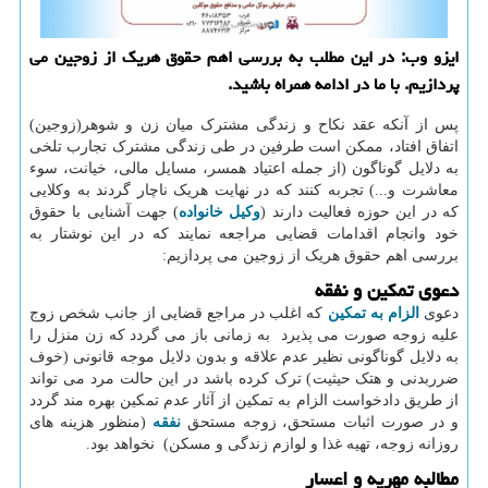
ایزو وب: در این مطلب به بررسی اهم حقوق هریك از زوجین می
پردازیم. با ما در ادامه همراه باشید.
پس از آنکه عقد نکاح و زندگی مشترک میان زن و شوهر(زوجین)
اتفاق افتاد، ممکن است طرفین در طی زندگی مشترک تجارب تلخی
به دلایل گوناگون (از جمله اعتیاد همسر، مسایل مالی، خیانت، سوء
معاشرت و...) تجربه کنند که در نهایت هریک ناچار گردند به وکلایی
که در این حوزه فعالیت دارند (
وکیل خانواده
) جهت آشنایی با حقوق
خود وانجام اقدامات قضایی مراجعه نمایند که در این نوشتار به
بررسی اهم حقوق هریک از زوجین می پردازیم:
دعوی تمکین و نفقه
دعوی
الزام به تمکین
که اغلب در مراجع قضایی از جانب شخص زوج
علیه زوجه صورت می پذیرد به زمانی باز می گردد که زن منزل را
به دلایل گوناگونی نظیر عدم علاقه و بدون دلایل موجه قانونی (خوف
ضرربدنی و هتک حیثیت) ترک کرده باشد در این حالت مرد می تواند
از طریق دادخواست الزام به تمکین از آثار عدم تمکین بهره مند گردد
و در صورت اثبات مستحق، زوجه مستحق
نفقه
(منظور هزینه های
روزانه زوجه، تهیه غذا و لوازم زندگی و مسکن) نخواهد بود.
مطالبه مهریه و اعسار