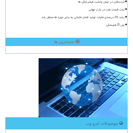
خردسالان در تونل وحشت فیلترشکن ها
ثبات قیمت نفت در بازار جهانی
رشد 25 درصدی مالیات تولید فشار مالیاتی به سایر حوزه ها منتقل شد
پلن B همیشگی
جدیدترین ها
موضوعات ایزو وب