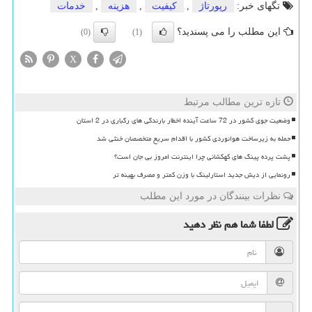
تگهای خبر:
رپورتاژ
,
كیفیت
,
هزینه
,
خدمات
این مطلب را می پسندید؟
(0)
(1)
X
تازه ترین مطالب مرتبط
وضعیت جوی کشور در 72 ساعت آینده اخطار بارندگی های رگباری در 2 استان
حمله به زیرساخت هوانوردی کشور با اقدام سریع متخصصان خنثی شد
پشت پرده پینگ های کهکشانی چرا اینترنت امروز بی جان است؟
رونمایی از دیش جدید استارلینک با وزن کمتر و مصرف بهینه تر
نظرات بینندگان در مورد این مطلب
لطفا شما هم
نظر دهید