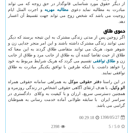
از دیگر حقوق مورد شناسایی قانوگذار در حق زوجه که می تواند
مبادرت به مطالبه نماید دعوی
مطالبه مهریه
و اجرت المثل ایام
زوجیت می باشد که شخص زوج می تواند جهت تقسیط آن اعسار
دهد.
دعوی طلاق
اگر زوجین پس از مدتی زندگی مشترک به این نتیجه برسند که دیگر
نمی توانند زندگی مشترک داشته باشند و این امر منجر جدایی زن و
شوهر شود، هریک می توانند متقاضی طلاق گردند به این معنا که
طلاق از حیث تقاضا کننده آن به طلاق از جانب مرد و طلاق از جانب
زن و
طلاق توافقی
تقسیم می گردد که هریک شرایط مربوط به خود
را خواهد داشت. یا اینکه طرفین با توافق یکدیگر مبادرت به طلاق
توافقی نمایند.
در این راستا
دفتر حقوقی موکل
به همراهی سامانه حقوقی همراه
الو وکیل
، با هدف ارتقای آگاهی حقوقی اشخاص در زندگی روزمره و
همچنین دسترسی سریع، ارزان و با کیفیت به وکلای دادگستری در
سراسر ایران با سابقه طولانی آماده خدمت رسانی به هموطنان
گرامی می باشد.
1398/05/27
00:29:18
2398
5
/
5.0