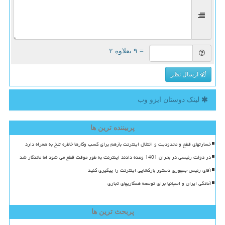
= ۹ بعلاوه ۲
ارسال نظر
لینک دوستان ایزو وب
پربیننده ترین ها
خسارتهای قطع و محدودیت و اختلال اینترنت بازهم برای کسب وکارها خاطره تلخ به همراه دارد
در دولت رئیسی در بحران 1401 وعده دادند اینترنت به طور موقت قطع می شود اما ماندگار شد
آقای رئیس جمهوری دستور بازگشایی اینترنت را پیگیری کنید
آمادگی ایران و اسپانیا برای توسعه همکاریهای تجاری
پربحث ترین ها