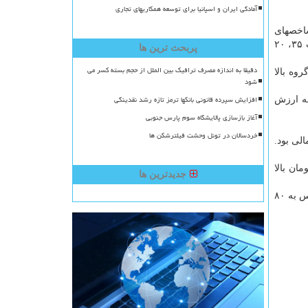
آمادگی ایران و اسپانیا برای توسعه همکاریهای تجاری
خابرات ایران هر كدام به ترتیب ۳۸۹، ۳۱۱ و ۲۸۴ واحد شاخصهای
بازار را تقویت كردند و در طرف مقابل سرمایه گذاری صنایع شیمیایی ایران، دادگسترعصر نوین و لابراتوار دكتر عبیدی هر كدام به ترتیب ۳۵، ۲۰
پربحث ترین ها
دقیقا به اندازه مصرف ترافیک بین الملل از حجم بسته کسر می
 میلیارد تومان در این گروه بالا
شود
افزایش سپرده قانونی بانکها ترمز تازه رشد نقدینگی
به صورتی كه با دادوستد ۴۴۰ میلیون سهم به ارزش
آغاز بازسازی پالایشگاه سوم پارس جنوبی
خردسالان در تونل وحشت فیلترشکن ها
 ۳.۳ میلیارد سهم و اوراق مالی بود.
 رود. ارزش كل معاملات فرابورس تا رقم ۱۱۵۱ میلیارد تومان بالا
جدیدترین ها
در بورس تهران تعداد نمادهای مثبت به ۲۵۰ و در فرابورس ایران به ۱۲۲ رسید. همینطور تعداد نمادهای منفی در بورس به ۹۲ و در فرابورس به ۸۰