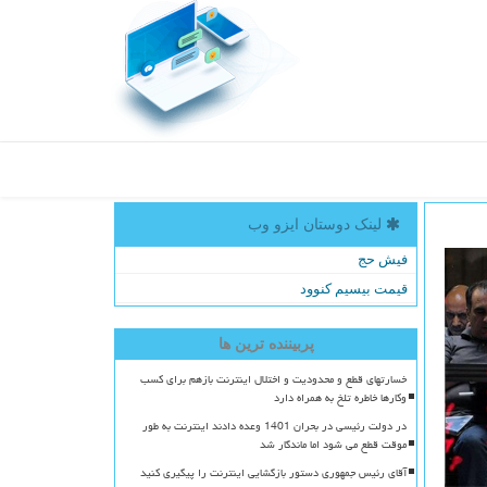
لینک دوستان ایزو وب
فیش حج
قیمت بیسیم کنوود
پربیننده ترین ها
خسارتهای قطع و محدودیت و اختلال اینترنت بازهم برای کسب
وکارها خاطره تلخ به همراه دارد
در دولت رئیسی در بحران 1401 وعده دادند اینترنت به طور
موقت قطع می شود اما ماندگار شد
آقای رئیس جمهوری دستور بازگشایی اینترنت را پیگیری کنید