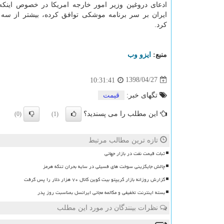
ادعای دروغین وزیر امور خارجه امریكا در خصوص اینكه 
ایران بر سر برنامه موشكی توافق كرده، بیشتر از س
كرد.
منبع:
ایزو وب
1398/04/27
10:31:41
تگهای خبر:
قیمت
این مطلب را می پسندید؟
(0)
(1)
تازه ترین مطالب مرتبط
ثبات قیمت نفت در بازار جهانی
چالش جایگزینی سوخت های فسیلی در سایه بحران تنگه هرمز
گزارش روزانه بازار کریپتو بیت کوین کانال ۷۰ هزار دلار را پس گرفت
بسته اینترنت تخفیفی و مکالمه مجانی ایرانسل بمناسبت روز پدر
نظرات بینندگان در مورد این مطلب