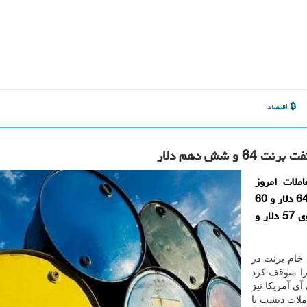
اقتصاد
شش دهم دلار
ملات امروز
چهارشنبه، 26 تیرماه روند افت خودرا متوقف كرد و روی 64 دلار و 60
سنت تثبیت شد؛ قیمت شاخص دبلیوتی آی آمریكا نیز روی 57 دلار و
خام برنت در
روند افت خودرا متوقف كرد
وتی آی آمریكا نیز
 معاملات دیشب با