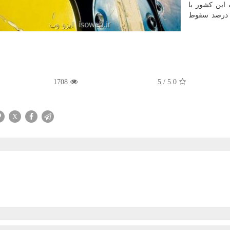
این كشور با
ه درصد سقوط
1708
5
/
5.0
X