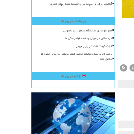
آمادگی ایران و اسپانیا برای توسعه همکاریهای تجاری
پربحث ترین ها
آغاز بازسازی پالایشگاه سوم پارس جنوبی
خردسالان در تونل وحشت فیلترشکن ها
ثبات قیمت نفت در بازار جهانی
رشد 25 درصدی مالیات تولید فشار مالیاتی به سایر حوزه ها
منتقل شد
جدیدترین ها