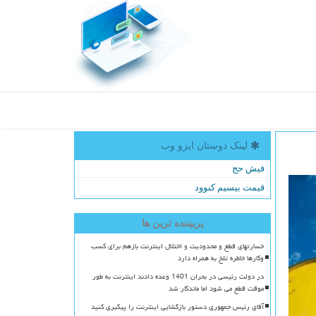
لینک دوستان ایزو وب
فیش حج
قیمت بیسیم کنوود
پربیننده ترین ها
خسارتهای قطع و محدودیت و اختلال اینترنت بازهم برای کسب
وکارها خاطره تلخ به همراه دارد
در دولت رئیسی در بحران 1401 وعده دادند اینترنت به طور
موقت قطع می شود اما ماندگار شد
آقای رئیس جمهوری دستور بازگشایی اینترنت را پیگیری کنید