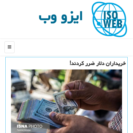
ایزو وب
منو
خریداران دلار ضرر كردند!