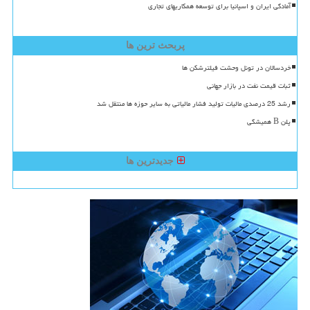
آمادگی ایران و اسپانیا برای توسعه همکاریهای تجاری
پربحث ترین ها
خردسالان در تونل وحشت فیلترشکن ها
ثبات قیمت نفت در بازار جهانی
رشد 25 درصدی مالیات تولید فشار مالیاتی به سایر حوزه ها منتقل شد
پلن B همیشگی
جدیدترین ها