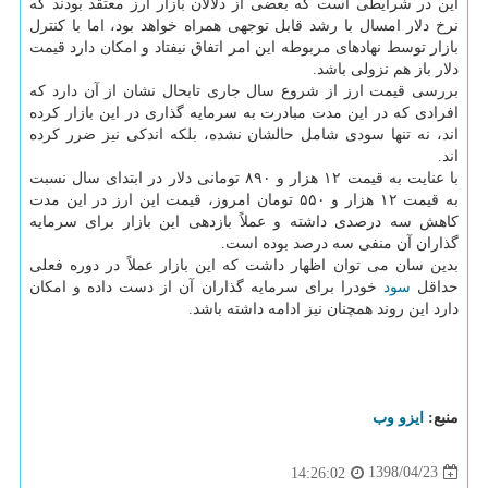
این در شرایطی است كه بعضی از دلالان بازار ارز معتقد بودند كه
نرخ دلار امسال با رشد قابل توجهی همراه خواهد بود، اما با كنترل
بازار توسط نهادهای مربوطه این امر اتفاق نیفتاد و امكان دارد قیمت
دلار باز هم نزولی باشد.
بررسی قیمت ارز از شروع سال جاری تابحال نشان از آن دارد كه
افرادی كه در این مدت مبادرت به سرمایه گذاری در این بازار كرده
اند، نه تنها سودی شامل حالشان نشده، بلكه اندكی نیز ضرر كرده
اند.
با عنایت به قیمت ۱۲ هزار و ۸۹۰ تومانی دلار در ابتدای سال نسبت
به قیمت ۱۲ هزار و ۵۵۰ تومان امروز، قیمت این ارز در این مدت
كاهش سه درصدی داشته و عملاً بازدهی این بازار برای سرمایه
گذاران آن منفی سه درصد بوده است.
بدین سان می توان اظهار داشت كه این بازار عملاً در دوره فعلی
حداقل
سود
خودرا برای سرمایه گذاران آن از دست داده و امكان
دارد این روند همچنان نیز ادامه داشته باشد.
منبع:
ایزو وب
1398/04/23
14:26:02