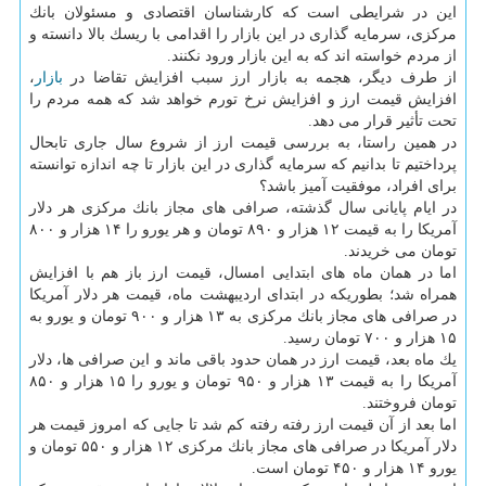
این در شرایطی است كه كارشناسان اقتصادی و مسئولان بانك
مركزی، سرمایه گذاری در این بازار را اقدامی با ریسك بالا دانسته و
از مردم خواسته اند كه به این بازار ورود نكنند.
از طرف دیگر، هجمه به بازار ارز سبب افزایش تقاضا در
بازار
،
افزایش قیمت ارز و افزایش نرخ تورم خواهد شد كه همه مردم را
تحت تأثیر قرار می دهد.
در همین راستا، به بررسی قیمت ارز از شروع سال جاری تابحال
پرداختیم تا بدانیم كه سرمایه گذاری در این بازار تا چه اندازه توانسته
برای افراد، موفقیت آمیز باشد؟
در ایام پایانی سال گذشته، صرافی های مجاز بانك مركزی هر دلار
آمریكا را به قیمت ۱۲ هزار و ۸۹۰ تومان و هر یورو را ۱۴ هزار و ۸۰۰
تومان می خریدند.
اما در همان ماه های ابتدایی امسال، قیمت ارز باز هم با افزایش
همراه شد؛ بطوریكه در ابتدای اردیبهشت ماه، قیمت هر دلار آمریكا
در صرافی های مجاز بانك مركزی به ۱۳ هزار و ۹۰۰ تومان و یورو به
۱۵ هزار و ۷۰۰ تومان رسید.
یك ماه بعد، قیمت ارز در همان حدود باقی ماند و این صرافی ها، دلار
آمریكا را به قیمت ۱۳ هزار و ۹۵۰ تومان و یورو را ۱۵ هزار و ۸۵۰
تومان فروختند.
اما بعد از آن قیمت ارز رفته رفته كم شد تا جایی كه امروز قیمت هر
دلار آمریكا در صرافی های مجاز بانك مركزی ۱۲ هزار و ۵۵۰ تومان و
یورو ۱۴ هزار و ۴۵۰ تومان است.