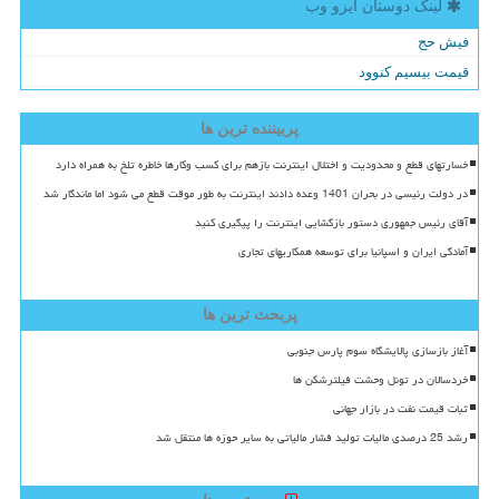
لینک دوستان ایزو وب
فیش حج
قیمت بیسیم کنوود
پربیننده ترین ها
خسارتهای قطع و محدودیت و اختلال اینترنت بازهم برای کسب وکارها خاطره تلخ به همراه دارد
در دولت رئیسی در بحران 1401 وعده دادند اینترنت به طور موقت قطع می شود اما ماندگار شد
آقای رئیس جمهوری دستور بازگشایی اینترنت را پیگیری کنید
آمادگی ایران و اسپانیا برای توسعه همکاریهای تجاری
پربحث ترین ها
آغاز بازسازی پالایشگاه سوم پارس جنوبی
خردسالان در تونل وحشت فیلترشکن ها
ثبات قیمت نفت در بازار جهانی
رشد 25 درصدی مالیات تولید فشار مالیاتی به سایر حوزه ها منتقل شد