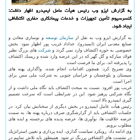
به گزارش ایزو وب رئیس هیأت عامل ایمیدرو اظهار داشت:
كنسرسیوم تأمین تجهیزات و خدمات پیمانكاری حفاری اكتشافی
ایجاد شود.
به گزارش ایزو وب به نقل از
سازمان
توسعه
و نوسازی معادن و
صنایع معدنی ایران (ایمیدرو)، خداداد غریب پور اظهار نمود: بخش
خصوصی به حوزه اكتشاف وارد نمی گردد و
شركت
های بزرگ نظیر
فولاد مباركه و گل گهر كه در این عرصه وارد شده و ریسك اكتشاف
را پذیرفته اند، برای ما فرصت است.
وی تصریح كرد: همچون اقدامات انجام شده، واگذاری پهنه های
سیستان و بلوچستان و خراسان جنوبی به شركت ملی مس برای
اجرا است.
غریب پور افزود: نسبت به مبحث اكتشاف باید نگاه ملی داشت و از
نگاه شركتی پرهیز شود. این در شرایطی است كه سرعت تصمیم
گیری ایمیدرو بالا است.
رئیس هیأت عامل ایمیدرو در بخش دیگری از سخنانش بیان كرد: در
جلسات اكتشافی باید از گزارشگری صرف درباره پهنه ها، به سمت
عرضه خلاقیت ها، نوآوری ها، عرضه پدیده های برجسته و ایده های
مطلوب برویم.
وی ادامه داد: رویكرد سیاست گذاری، ایده پردازی و تعیین استراتژیك
در نشست های اكتشافی پررنگ تر شود. همینطور باید تلاش نماییم در