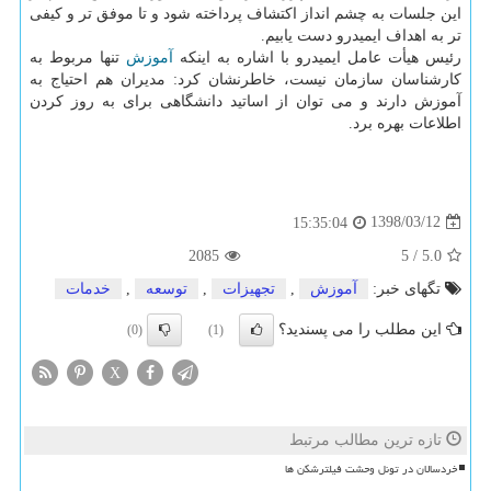
این جلسات به چشم انداز اكتشاف پرداخته شود و تا موفق تر و كیفی
تر به اهداف ایمیدرو دست یابیم.
رئیس هیأت عامل ایمیدرو با اشاره به اینكه
آموزش
تنها مربوط به
كارشناسان سازمان نیست، خاطرنشان كرد: مدیران هم احتیاج به
آموزش دارند و می توان از اساتید دانشگاهی برای به روز كردن
اطلاعات بهره برد.
1398/03/12
15:35:04
2085
5
/
5.0
تگهای خبر:
آموزش
,
تجهیزات
,
توسعه
,
خدمات
این مطلب را می پسندید؟
(0)
(1)
X
تازه ترین مطالب مرتبط
خردسالان در تونل وحشت فیلترشکن ها