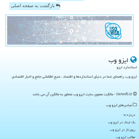
بازگشت به صفحه اصلی
ایزو وب
استاندارد ایزو
ایزو وب، راهنمای شما در دنیای استانداردها و اقتصاد ، منبع اطلاعاتی جامع و اخبار اقتصادی
isoweb.ir - مالکیت معنوی سایت ایزو وب متعلق به مالکین آن می باشد
میانبرهای ایزو وب
درباره ما
بک لینک در ایزو وب
رپورتاژ در ایزو وب
مطالب ایزو وب