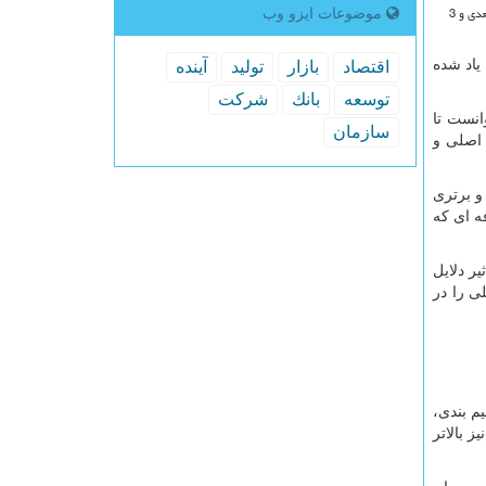
نوع اسکن: این مورد در قیمت نیز بسیار حائز اهمیت و تاثیر گذار است. انواع اسکن های دو بعدی و سه بعدی با کیفیت بالا و با نرم افزار مخصوص، چهاروجهی رنگی، ابعادی، 2 بعدی و 3
موضوعات ایزو وب
که بسته به موارد یاد شده
اقتصاد
بازار
تولید
آینده
توسعه
بانك
شركت
انست تا
سازمان
 اصلی و
و برتری
فه ای که
ر دلایل
ی را در
م بندی،
 بالاتر