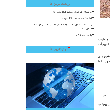
پربحث ترین ها
خردسالان در تونل وحشت فیلترشکن ها
ثبات قیمت نفت در بازار جهانی
رشد 25 درصدی مالیات تولید فشار مالیاتی به سایر حوزه ها
منتقل شد
پلن B همیشگی
 متفاوت
تغییرات
جدیدترین ها
کشورهای
ود را با
کیفیت بالا و
ش، یونیک و