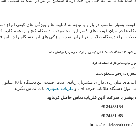
 شما باید بدانید که حتی پرداخت ارقام سنگین تر نیز در آینده به شکلی آسا
یمت بسیار مناسب در بازار با توجه به قابلیت ها و ویژگی های کیفی انواع دست
تگاه ها در میان قیمت های کمتر این محصولات، دستگاه گنج یاب همه کاره
R
لات انواع دستگاه طلایاب در ایران است. ویژگی های این دستگاه را در این 
ان برای سایر فلزها استفاده کرد.
دستگاه مذکور به دلیل مشخصات مناسب خود در میان طلایاب های میان رد
 انواع دستگاه طلایاب حرفه ای، و
فلزیاب تصویری
با ما تماس بگیرید.
 بیشتر با شرکت آذین فلزیاب تماس حاصل فرمایید.
09124555154
09124551985
https://azinfelezyab.com/