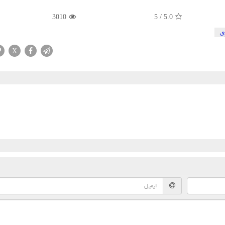
3010
5
/
5.0
ی
X