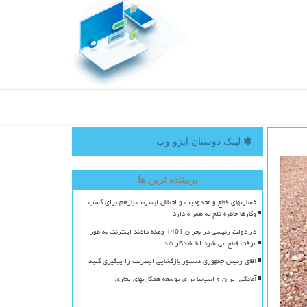
لینک دوستان ایزو وب
پربیننده ترین ها
خسارتهای قطع و محدودیت و اختلال اینترنت بازهم برای کسب
وکارها خاطره تلخ به همراه دارد
در دولت رئیسی در بحران 1401 وعده دادند اینترنت به طور
موقت قطع می شود اما ماندگار شد
آقای رئیس جمهوری دستور بازگشایی اینترنت را پیگیری کنید
آمادگی ایران و اسپانیا برای توسعه همکاریهای تجاری