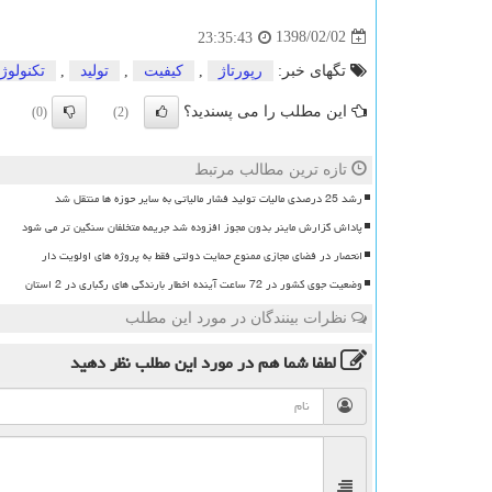
1398/02/02
23:35:43
تگهای خبر:
رپورتاژ
,
كیفیت
,
تولید
,
تكنولوژ
این مطلب را می پسندید؟
(0)
(2)
تازه ترین مطالب مرتبط
رشد 25 درصدی مالیات تولید فشار مالیاتی به سایر حوزه ها منتقل شد
پاداش گزارش ماینر بدون مجوز افزوده شد جریمه متخلفان سنگین تر می شود
انحصار در فضای مجازی ممنوع حمایت دولتی فقط به پروژه های اولویت دار
وضعیت جوی کشور در 72 ساعت آینده اخطار بارندگی های رگباری در 2 استان
نظرات بینندگان در مورد این مطلب
لطفا شما هم
در مورد این مطلب
نظر دهید