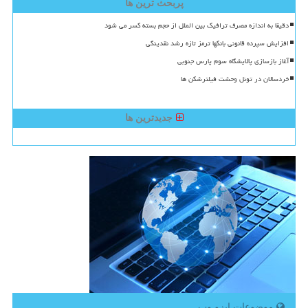
پربحث ترین ها
دقیقا به اندازه مصرف ترافیک بین الملل از حجم بسته کسر می شود
افزایش سپرده قانونی بانکها ترمز تازه رشد نقدینگی
آغاز بازسازی پالایشگاه سوم پارس جنوبی
خردسالان در تونل وحشت فیلترشکن ها
جدیدترین ها
موضوعات ایزو وب