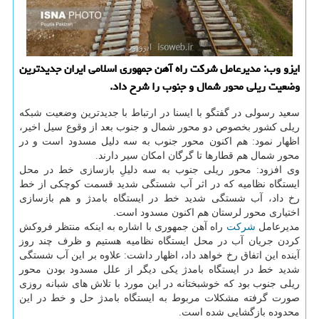
ایزو وب: مدیرعامل شركت راه آهن جمهوری اسلامی ایران جدیدترین
وضعیت ریلی محور شمال و جنوب را شرح داد.
سعید رسولی در گفتگو با ایسنا در ارتباط با جدیدترین وضعیت شبكه
ریلی كشور بخصوص دو محور شمال و جنوب بعد از وقوع سیل اخیر،
اظهار نمود: هم اكنون محور جنوب به سه دلیل مسدود است و در
محور شمال هم قطارها تا گرگان امكان سیر دارند.
وی افزود: محور ریلی جنوب به سه دلیلِ بازسازی خط در محل
ایستگاه نظامیه كه در اثر آب شستگی شدید قسمت كوچكی از خط
رخ داد، آب شستگی شدید خط در ایستگاه بامدژ و هم بازسازی
اختیاری محور لرستان هم اكنون مسدود است.
مدیرعامل
شركت
راه آهن جمهوری با اشاره به اینكه منتظر فروكش
كردن جریان آب در محل ایستگاه نظامیه هستیم و ظرف چند روز
آینده این اتفاق رخ خواهد داد، اظهار داشت: علاوه بر این آب شستگی
شدید خط در ایستگاه بامدژ یكی دیگر از علل مسدود بودن محور
ریلی جنوب بود كه خوشبختانه در این مورد با تلاش های شبانه روزی
صورت گرفته مشكلات مربوط به ایستگاه بامدژ حل و خط در این
محدوده بازگشایی شده است.