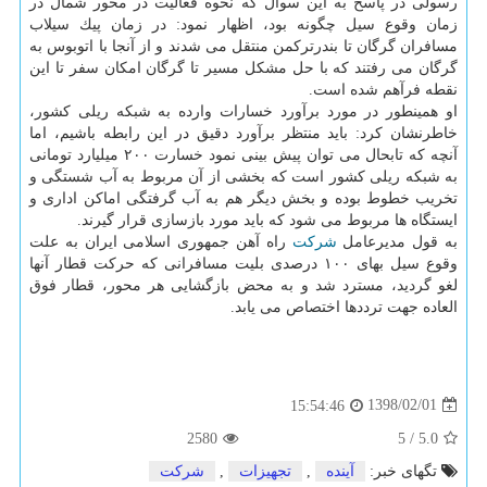
رسولی در پاسخ به این سوال كه نحوه فعالیت در محور شمال در
زمان وقوع سیل چگونه بود، اظهار نمود: در زمان پیك سیلاب
مسافران گرگان تا بندرتركمن منتقل می شدند و از آنجا با اتوبوس به
گرگان می رفتند كه با حل مشكل مسیر تا گرگان امكان سفر تا این
نقطه فرآهم شده است.
او همینطور در مورد برآورد خسارات وارده به شبكه ریلی كشور،
خاطرنشان كرد: باید منتظر برآورد دقیق در این رابطه باشیم، اما
آنچه كه تابحال می توان پیش بینی نمود خسارت ۲۰۰ میلیارد تومانی
به شبكه ریلی كشور است كه بخشی از آن مربوط به آب شستگی و
تخریب خطوط بوده و بخش دیگر هم به آب گرفتگی اماكن اداری و
ایستگاه ها مربوط می شود كه باید مورد بازسازی قرار گیرند.
به قول مدیرعامل
شركت
راه آهن جمهوری اسلامی ایران به علت
وقوع سیل بهای ۱۰۰ درصدی بلیت مسافرانی كه حركت قطار آنها
لغو گردید، مسترد شد و به محض بازگشایی هر محور، قطار فوق
العاده جهت ترددها اختصاص می یابد.
1398/02/01
15:54:46
2580
5
/
5.0
تگهای خبر:
آینده
,
تجهیزات
,
شركت