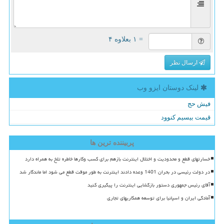
= ۱ بعلاوه ۴
ارسال نظر
لینک دوستان ایزو وب
فیش حج
قیمت بیسیم کنوود
پربیننده ترین ها
خسارتهای قطع و محدودیت و اختلال اینترنت بازهم برای کسب وکارها خاطره تلخ به همراه دارد
در دولت رئیسی در بحران 1401 وعده دادند اینترنت به طور موقت قطع می شود اما ماندگار شد
آقای رئیس جمهوری دستور بازگشایی اینترنت را پیگیری کنید
آمادگی ایران و اسپانیا برای توسعه همکاریهای تجاری