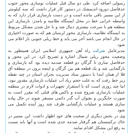
رسولی اضافه كرد: طی دو سال قبل عملیات نوسازی محور جنوب
حدفاصل دورود-اندیمشك در دستور كار قرار داشت كه سه كیلومتر
از این مسیر باقی مانده است و در دست بازسازی قرار دارد كه به
واسطه خرابی خط در محل ایستگاه نظامیه و بامدژ، بازسازی این
منطقه هم با سرعت بیشتری دنبال شد و با حل شدن مشكل مربوط
به ایستگاه نظامیه، بازسازی محور لرستان هم كه به صورت اختیاری
در حال انجام می باشد آخر می یابد و خط ریلی جنوبی باز اعلام می
شود.
مدیرعامل
شركت
راه آهن جمهوری اسلامی ایران همینطور به
وضعیت محور ریلی شمال اشاره و تصریح كرد: در این محور و
حدفاصل ساری تا گرگان دو قطعه صدمه دیده بود كه بازسازی و
بازگشایی شد و یك قطعه هم بین گرگان و اینچه برون در منطقه آق
قلا از همان ابتدا با دستور ستاد مدیریت بحران استان در چند نقطه
زیر خط رفت كه به علت حجم زیاد آب عملیات بازسازی مقدور نبود،
اما چند روزی است كه با استقرار تجهیزات و ادوات لازم در منطقه
عملیات بازسازی شروع شده و باكس های قبلی كه مقرر است به
صورت جایگزین و بعنوان آب گذر دائمی مستقر شوند در حال پیاده
سازی هستند و عملیات بازگشایی ظرف چند روز آینده تكمیل می
شود.
وی در بخش دیگری از صحبت های خود اظهار داشت: این مسیر در
خاك تركمنستان هم گرفتار صدمه جدی شده است و آنها باید نسبت
به رفع این مشكل اقدام نمایند.