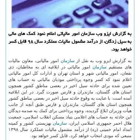
به گزارش ایزو وب سازمان امور مالیاتی اعلام نمود كمك های مالی
به سیل زدگان، از درآمد مشمول مالیات عملكرد سال ۹۸ قابل كسر
خواهد بود.
به گزارش ایزو وب به نقل از
سازمان
امور مالیاتی، معاون مالیات
های مستقیم
سازمان
امور مالیاتی در ابلاغیه ای به مخاطبان، ذی
نفعان، امور مالیاتی شهر و استان تهران و ادارات كل امور مالیاتی
اعلام نمود كه كسر وجوه پرداختی مودیان مالیاتی به حساب های
تعیین شده برای حادثه سیل اخیر در بعضی مناطق كشور همچون
استان های گلستان، مازندران و فارس صورت گیرد. در این ابلاغیه
آمده است: با عنایت به وقوع حادثه سیل اخیر در بعضی مناطق كشور
همچون استان های گلستان، مازندران و فارس طبق آنچه از جانب
هیأت وزیران ابلاغ گردیده، وجوه پرداختی برای كمك به صدمه دیدگان
این حادثه به حساب های اعلامی بنیاد مسكن انقلاب اسلامی، جمعیت
هلال احمر جمهوری اسلامی ایران،
سازمان
بهزیستی كشور و كمیته
امداد امام خمینی (ره) از درآمد مشمول مالیات عملكرد سال ۱۳۹۸
منبعی كه مودی انتخاب خواهد كرد، قابل كسر خواهد بود.