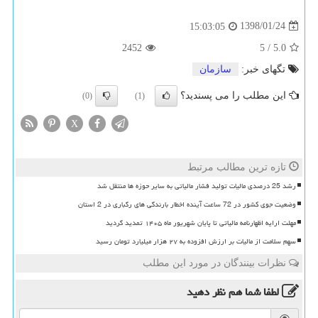
1398/01/24
15:03:05
2452
5
/
5.0
تگهای خبر:
سازمان
این مطلب را می پسندید؟
(0)
(1)
X
تازه ترین مطالب مرتبط
رشد 25 درصدی مالیات تولید فشار مالیاتی به سایر حوزه ها منتقل شد
وضعیت جوی کشور در 72 ساعت آینده اخطار بارندگی های رگباری در 2 استان
مهلت ارایه اظهارنامه مالیاتی تا پایان شهریور ماه ۱۴۰۵ تمدید گردید
سهم سلامت از مالیات بر ارزش افزوده به ۲۷ هزار میلیارد تومان رسید
نظرات بینندگان در مورد این مطلب
لطفا شما هم
نظر دهید