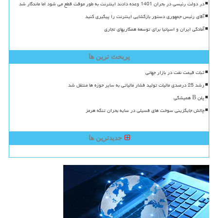
در دولت رئیسی در بحران 1401 وعده دادند اینترنت به طور موقت قطع می شود اما ماندگار شد
آقای رئیس جمهوری دستور بازگشایی اینترنت را پیگیری کنید
آمادگی ایران و اسپانیا برای توسعه همکاریهای تجاری
پربحث ترین ها
ثبات قیمت نفت در بازار جهانی
رشد 25 درصدی مالیات تولید فشار مالیاتی به سایر حوزه ها منتقل شد
پلن B همیشگی
چالش جایگزینی سوخت های فسیلی در سایه بحران تنگه هرمز
جدیدترین ها