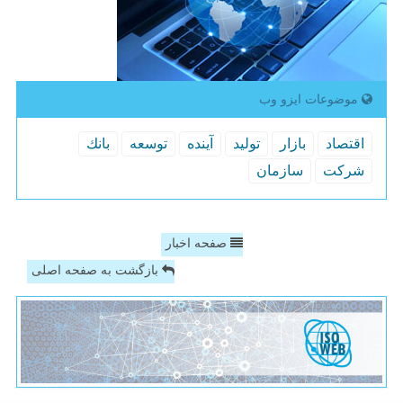
موضوعات ایزو وب
اقتصاد
بازار
تولید
آینده
توسعه
بانك
شركت
سازمان
صفحه اخبار
بازگشت به صفحه اصلی