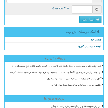
= ۳ بعلاوه ۵
ارسال نظر
لینک دوستان ایزو وب
فیش حج
قیمت بیسیم کنوود
پربیننده ترین ها
خسارتهای قطع و محدودیت و اختلال اینترنت بازهم برای کسب وکارها خاطره تلخ به همراه دارد
در دولت رئیسی در بحران 1401 وعده دادند اینترنت به طور موقت قطع می شود اما ماندگار شد
آقای رئیس جمهوری دستور بازگشایی اینترنت را پیگیری کنید
آمادگی ایران و اسپانیا برای توسعه همکاریهای تجاری
پربحث ترین ها
افزایش سپرده قانونی بانکها ترمز تازه رشد نقدینگی