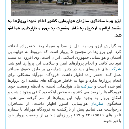
ایزو وب: سخنگوی سازمان هواپیمایی كشور اعلام نمود: پروازها به
مقصد ایلام و اردبیل به خاطر وضعیت بد جوی و ناپایداری هوا لغو
شد.
به گزارش ایزو وب به نقل از صدا و سیما، رضا جعفرزاده اضافه
كرد: این پروازها در مجموع ۵ پرواز است كه مربوط به هواپیمایی
آسمان و هواپیمایی جمهوری اسلامی ایران است. وی افزود: به سبب
نبود دید كافی و انجام پروازهای ایمن و سلامت این پروازها لغو شد.
شركت
های هواپیمای باید در چنین شرایطی بر طبق حقوق مسافر
عمل كنند. جعفر زاده اظهار داشت: فرودگاه مهرآباد مشكلی برای
انجام پروازها ندارد و تنها به خاطر فرودگاه های مقصد این پروازها
لغو شده است و
شركت
های هواپیمایی لحظه به لحظه وضعیت جوی
فرودگاه ها را رصد می كنند و به محض اینكه دید كافی وجود داشت و
امكان پرواز به وجود بیاید این پروازها از سر گرفته می شود.
سخنگوی
سازمان
هواپیمایی كشور اظهار داشت: از مسافران
درخواست می نماییم پیش از بازگشت به فرودگاه مهرآباد با شماره
تلفن های ۴۴۶۶۵۵۱۹ و ۱۹۹ پروازهای داخلی از وضعیت پرواز خود
باخبر شوند.