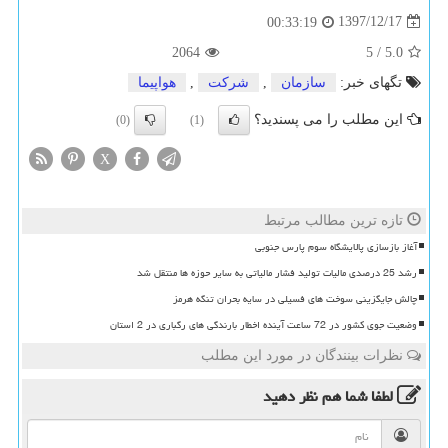
1397/12/17
00:33:19
2064
5
/
5.0
تگهای خبر:
سازمان
,
شركت
,
هواپیما
این مطلب را می پسندید؟
(0)
(1)
X
تازه ترین مطالب مرتبط
آغاز بازسازی پالایشگاه سوم پارس جنوبی
رشد 25 درصدی مالیات تولید فشار مالیاتی به سایر حوزه ها منتقل شد
چالش جایگزینی سوخت های فسیلی در سایه بحران تنگه هرمز
وضعیت جوی کشور در 72 ساعت آینده اخطار بارندگی های رگباری در 2 استان
نظرات بینندگان در مورد این مطلب
لطفا شما هم
نظر دهید