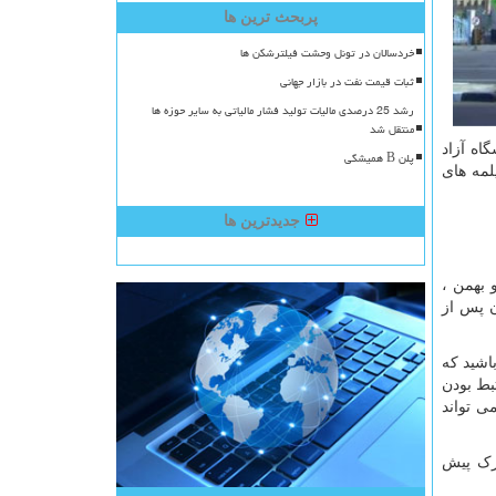
پربحث ترین ها
خردسالان در تونل وحشت فیلترشکن ها
ثبات قیمت نفت در بازار جهانی
رشد 25 درصدی مالیات تولید فشار مالیاتی به سایر حوزه ها
منتقل شد
اه آزاد
پلن B همیشگی
لمه های
جدیدترین ها
 بهمن ،
ن پس از
باشید که
بط بودن
 تواند
درک پیش