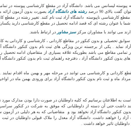
 پیوسته لیسانس می باشد. دانشگاه آزاد در مقطع کارشناسی پیوسته در تمام
فت بالای 90 درصد
رشته های دانشگاه آزاد
بصورت بدون آزمون ارائه م
 مقطع کارشناسی ناپیوسته دانشگاه آزاد ثبت نام کنند. تغییر رشته در مقطع ک
 شما با عنوان رشته ای که قصد ادامه تحصیل در مقطع کارشناسی دارید یکسان
ارند می توانند با مشاوران مرکز
سبز مشاور
در ارتباط باشند.
 سوابق تحصیلی و بدون کنکور در مقاطع کاردانی ، کارشناسی و کاردانی به ک
اد نماید . یکی از برجسته ترین ویژگی های ثبت نام بدون کنکور دانشگاه آزا
 در تمامی مقاطع می باشد بطوریکه علاقه بسیاری از متقاضیان ادامه تحصیل 
 بدون کنکور دانشگاه آزاد ، دفترچه راهنمای ثبت نام بدون کنکور دانشگاه آزا
طع کاردانی و کارشناسی می توانند در مرحله مهر و بهمن ماه اقدام نمایند . 
رداد ماه و ثبت نام بدون کنکور دانشگاه آزاد برای ورودی بهمن ماه در اواخر
 است به اطلاعتان برسانیم که کلیه داوطلبان در صورت دارا بودن مدارک مورد ن
هند داشت
.
حتی آن دسته از داوطلبانی که موفق به شرکت در کنکور سراسر
ون کنکور دانشگاه آزاد نخواهد بود و متقاضیانی که به هر دلیلی در آزمون
آزاد را خواهند داشت
.
دانشگاه آزاد معدل را ملاک قبولی داوطلبان در ثبت ن
اوطلبان تاثیر خواهد داشت
.