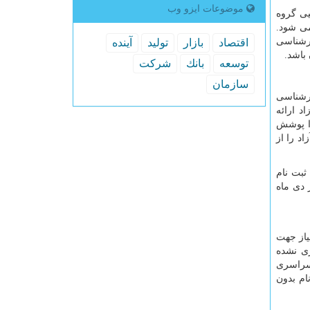
موضوعات ایزو وب
یی گروه
ی شود.
ارشناسی
اقتصاد
بازار
تولید
آینده
 باشد
.
توسعه
بانك
شركت
سازمان
ارشناسی
د ارائه
را پوشش
د را از
ثبت نام
 دی ماه
یاز جهت
ی نشده
 سراسری
ام بدون