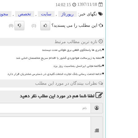
1397/11/18
14:02:15
تگهای خبر:
رپورتاژ
,
سایت
,
تخصص
,
مجوز
این مطلب را می پسندید؟
(0)
(1)
تازه ترین مطالب مرتبط
باتری ها پاسخگوی قطعی برق طولانی مدت نیستند
حمله به زیرساخت هوانوردی کشور با اقدام سریع متخصصان خنثی شد
مکالمه مجانی ایرانسل بمناسبت روز یزد
ادامه خدمت رسانی بانک تجارت خدمات کلیدی در دسترس مشتریان قرار دارد
نظرات بینندگان در مورد این مطلب
لطفا شما هم
در مورد این مطلب
نظر دهید