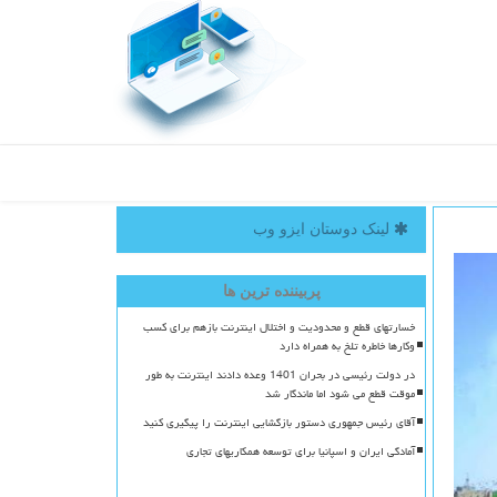
لینک دوستان ایزو وب
پربیننده ترین ها
خسارتهای قطع و محدودیت و اختلال اینترنت بازهم برای کسب
وکارها خاطره تلخ به همراه دارد
در دولت رئیسی در بحران 1401 وعده دادند اینترنت به طور
موقت قطع می شود اما ماندگار شد
آقای رئیس جمهوری دستور بازگشایی اینترنت را پیگیری کنید
آمادگی ایران و اسپانیا برای توسعه همکاریهای تجاری