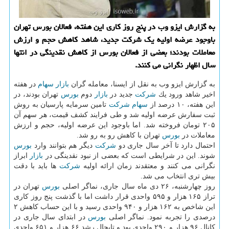
به گزارش ایزو وب در پنج روز كاری این هفته، فعالان بورس تهران
باوجود عرضه اولیه یك شركت جدید، شاهد كاهش حجم و ارزش
معاملات بودند؛ بعضی از فعالان بورس از كاهش نقدینگی در انتها
سال اظهار نگرانی می كنند.
به گزارش ایزو وب به نقل از ایسنا، معامله گران
بازار
سهام
در هفته
اخیر شاهد ورود یك
شركت
جدید در
بازار
دوم
بورس
تهران بودند، در
این هفته، ۱۰ درصد از
سهام
شركت
تامین سرمایه پارسیان به روش
ثبت سفارش عرضه اولیه شد و طی فرایند كشف قیمت، هر سهم آن
۲۰۵ تومان فروخته شد. اما باوجود این عرضه اولیه، حجم و ارزش
معاملات در
بورس
تهران با كاهش رو به رو شد.
احتمال دارد تا آخر سال جاری دو
شركت
دیگر هم بتوانند وارد
بورس
شوند. این در شرایطی است كه بعضی از نبود نقدینگی در
بازار
ابراز
نگرانی می كنند و معتقدند زمان ارائه اولیه
شركت
ها باید با دقت
بیش تری انتخاب می شد.
روز چهارشنبه، ۲۶ دی ماه سال جاری، نماگر اصلی
بورس
تهران در
تراز ۱۶۵ هزار و ۵۹۵ واحدی قرار داشت اما با گذشت پنج روز كاری
این شاخص به ۱۶۲ هزار و ۹۴۰ واحدی رسید و با این حساب كاهش ۲
درصدی را تجربه نمود. نماگر اصلی
بورس
در ابتدای سال جاری در
كانال ۹۶ هزار و ۲۹۰ واحدی بود و تابحال رشد ۶۶ هزار و ۶۵۱ واحدی