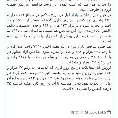
را تجربه می كند كه علت عمده این رشد فزاینده افزایش قیمت
ارزهای خارجی است.
در عین حال، شاخص
بازار
اول در تاریخ مذكور در سطح ۱۲۱ هزار و
۲۴۰ واحدی بود كه در پنج روز كاری گذشته، بیشتر از ۱۵۰۰ واحد
افت را تجربه نمود و در تراز ۱۲۲ هزار و ۹۴۸ واحدی نشست و شاهد
كاهش یك درصدی بود. این شاخص هم نسبت به ابتدای سال ۱۳۹۷ به
علت نوسانات قیمت ارز بیشتر از ۵۳ هزار واحد رشد را نشان داده
است.
هم چنین شاخص
بازار
دوم در یك هفته اخیر، ۷۳۳۰ واحد افت كرد و
تا رقم ۳۲۵ هزار و ۲۹۷ واحدی را تجربه نمود. شاخص آزاد شناور هم
با افت ۲۸۰۴ واحدی رو به رو شد و شاخص صنعت با ۲۱۷۸ واحدی
در ارتفاع ۱۴۵ هزار و ۶۵۸ ایستاد.
ارزش كل معاملات در پنج روز كاری كه گذشت، به رقم ۳۷ هزار و
۳۳۶ میلیارد ریال رسید و در یك هفته اخیر ۲۶ درصد افت كرد؛ هم
چنین حجم معاملات هم درمجموع عدد ۱۳ هزار و ۷۶۴ سهم و اوراق
مالی را تجربه نمود كه در مقایسه با آخرین روز كاری هفته گذشته ۲۵
درصد كاهش را نشان داده است.
1397/11/05
19:27:34