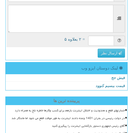
= ۲ بعلاوه ۵
ارسال نظر
لینک دوستان ایزو وب
فیش حج
قیمت بیسیم کنوود
پربیننده ترین ها
خسارتهای قطع و محدودیت و اختلال اینترنت بازهم برای کسب وکارها خاطره تلخ به همراه دارد
در دولت رئیسی در بحران 1401 وعده دادند اینترنت به طور موقت قطع می شود اما ماندگار شد
آقای رئیس جمهوری دستور بازگشایی اینترنت را پیگیری کنید