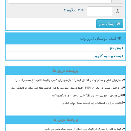
= ۷ بعلاوه ۳
ارسال نظر
لینک دوستان ایزو وب
فیش حج
قیمت بیسیم کنوود
پربیننده ترین ها
خسارتهای قطع و محدودیت و اختلال اینترنت بازهم برای کسب وکارها خاطره تلخ به همراه دارد
در دولت رئیسی در بحران 1401 وعده دادند اینترنت به طور موقت قطع می شود اما ماندگار شد
آقای رئیس جمهوری دستور بازگشایی اینترنت را پیگیری کنید
آمادگی ایران و اسپانیا برای توسعه همکاریهای تجاری
پربحث ترین ها
دقیقا به اندازه مصرف ترافیک بین الملل از حجم بسته کسر می شود