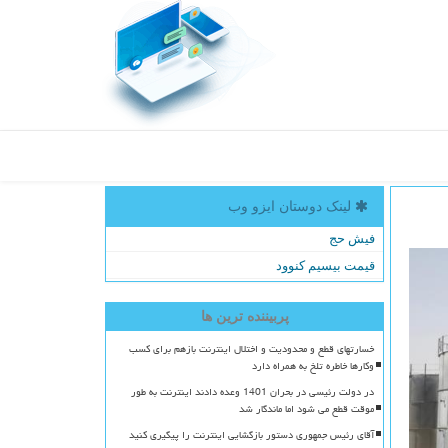
لینک دوستان ایزو وب
فیش حج
قیمت بیسیم کنوود
پربیننده ترین ها
خسارتهای قطع و محدودیت و اختلال اینترنت بازهم برای کسب
وکارها خاطره تلخ به همراه دارد
در دولت رئیسی در بحران 1401 وعده دادند اینترنت به طور
موقت قطع می شود اما ماندگار شد
آقای رئیس جمهوری دستور بازگشایی اینترنت را پیگیری کنید