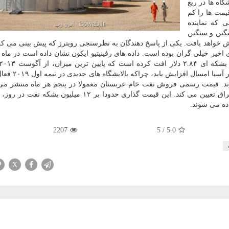
گاه ها در ربع
مت ها را كم
 كه نماینده
گین و سنگین
 ماه قبل خود كاهش خواهد یافت. یكی از پاسخ دهندگان به نظرسنجی رویترز كه پیش بینی می 
اخیر خیلی گران بوده است. داده های رفینیتیو ایكون نشان داده است در ماه 
است. با این وجود، به نظر می آید تقاضای نفت عر
رند. قیمت رسمی فروش نفت خام عربستان معمولا در پنجم هر ماه منتشر می
روند افزایش یا كاهش را برای نفت خام ایران، كویت و عراق تعیین می كند. این قیمت گذاری حدودا بر ۱۲ میل
ده می شوند.
2207
5
/
5.0
X