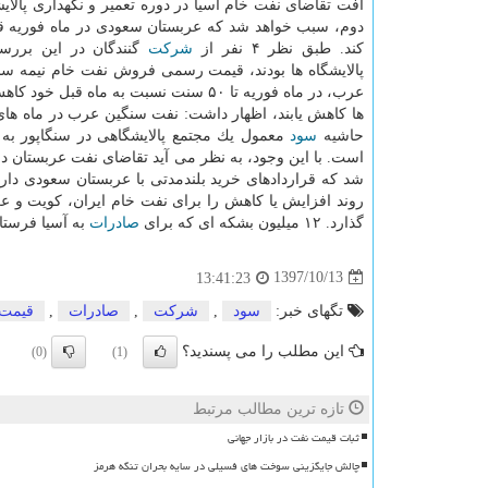
افت تقاضای نفت خام آسیا در دوره تعمیر و نگهداری پالایش
دوم، سبب خواهد شد كه عربستان سعودی در ماه فوریه قی
كند. طبق نظر ۴ نفر از
شركت
گنندگان در این بررسی
پالایشگاه ها بودند، قیمت رسمی فروش نفت خام نیمه سن
عرب، در ماه فوریه تا ۵۰ سنت نسبت به
ها كاهش یابند، اظهار داشت: نفت سنگین عرب در ماه های 
حاشیه
سود
شد كه قراردادهای خرید بلندمدتی با عربستان سعودی دا
گذارد. ۱۲ میلیون بشكه ای كه برای
صادرات
به آسیا فرستا
1397/10/13
13:41:23
تگهای خبر:
سود
,
شركت
,
صادرات
,
قیمت
این مطلب را می پسندید؟
(0)
(1)
تازه ترین مطالب مرتبط
ثبات قیمت نفت در بازار جهانی
چالش جایگزینی سوخت های فسیلی در سایه بحران تنگه هرمز