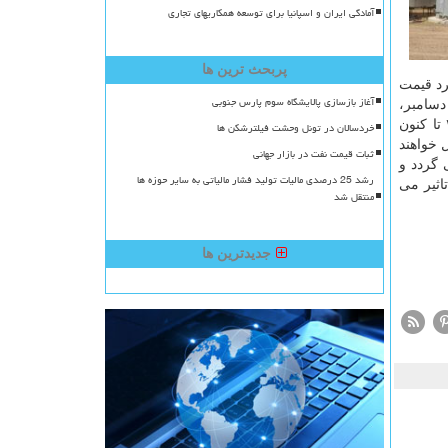
آمادگی ایران و اسپانیا برای توسعه همکاریهای تجاری
پربحث ترین ها
كرد قیمت
آغاز بازسازی پالایشگاه سوم پارس جنوبی
دسامبر،
معمول یك مجتمع پالایشگاهی در سنگاپور به بشكه ای ۲.۸۴ دلار افت كرده است كه پایین ترین میزان، از آگوست ۲۰۱۳ تا كنون
خردسالان در تونل وحشت فیلترشکن ها
بستان در آسیا امسال افزایش یابد، چراكه پالایشگاه های جدیدی در نیمه اول ۲۰۱۹ فعال خواهند
ثبات قیمت نفت در بازار جهانی
 گردد و
رشد 25 درصدی مالیات تولید فشار مالیاتی به سایر حوزه ها
یون بشكه نفت در روز، تاثیر می
منتقل شد
جدیدترین ها