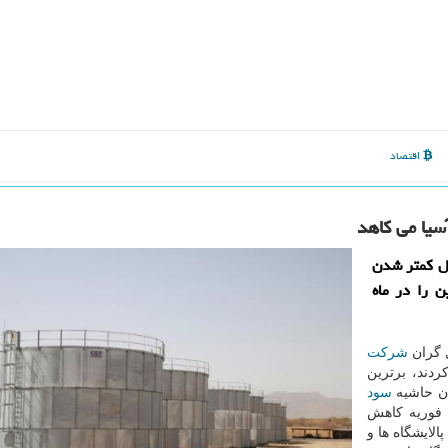
اقتصاد
یا می كاهد
یل كمتر شدن
 را در ماه
ل گران
شركت
ردند، برترین
دن حاشیه
سود
 فوریه كاهش
لایشگاه ها و