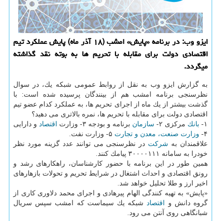
ایزو وب: در برنامه «پایش» امشب (۱۸ آذر ماه) پایش عملكرد تیم
اقتصادی دولت برای مقابله با تحریم ها به بوته نقد گذاشته
میگردد.
به گزارش ایزو وب به نقل از روابط عمومی شبكه یك، در سوال
نظرسنجی برنامه امشب هم از بینندگان پرسیده شده است: با
گذشت بیشتر از یك ماه از اجرای تحریم ها، به عملكرد كدام عضو تیم
اقتصادی دولت برای مقابله با تحریم ها، نمره بالاتری می دهید؟
۱-
بانك
مركزی ۲-
سازمان
برنامه و بودجه ۳- وزارت
اقتصاد
و دارایی
۴-
وزارت صنعت، معدن و تجارت
۵- وزارت نفت.
علاقمندان به
شركت
در نظرسنجی می توانند عدد گزینه مورد نظر
خودرا به سامانه ۳۰۰۰۰۱۱۱ پیامك كنند.
همین طور در این برنامه با حضور كارشناسان، راهكارهای رشد و
رونق اقتصادی و احداث اشتغال در شرایط تحریم و تحولات بازهارهای
اخیر ارز و طلا تحلیل خواهد شد.
«پایش» به تهیه كنندگی الهام پیرهادی و اجرای محمد دلاوری كاری از
گروه دانش و
اقتصاد
شبكه یك سیماست كه امشب سپس سریال
شبانگاهی روی آنتن می رود.