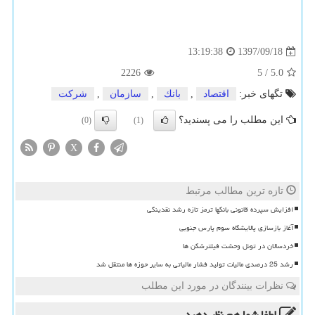
1397/09/18
13:19:38
2226
5
/
5.0
تگهای خبر:
اقتصاد
,
بانك
,
سازمان
,
شركت
این مطلب را می پسندید؟
(0)
(1)
X
تازه ترین مطالب مرتبط
افزایش سپرده قانونی بانکها ترمز تازه رشد نقدینگی
آغاز بازسازی پالایشگاه سوم پارس جنوبی
خردسالان در تونل وحشت فیلترشکن ها
رشد 25 درصدی مالیات تولید فشار مالیاتی به سایر حوزه ها منتقل شد
نظرات بینندگان در مورد این مطلب
لطفا شما هم
نظر دهید