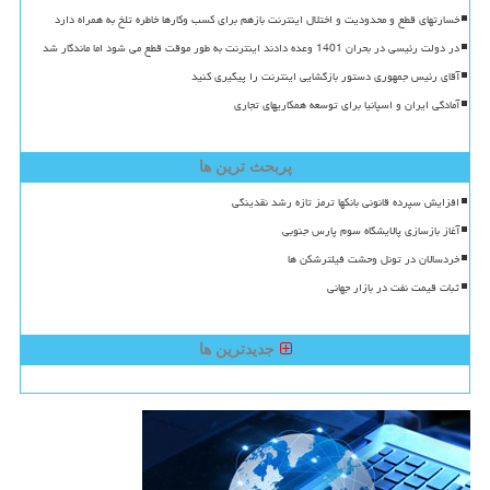
خسارتهای قطع و محدودیت و اختلال اینترنت بازهم برای کسب وکارها خاطره تلخ به همراه دارد
در دولت رئیسی در بحران 1401 وعده دادند اینترنت به طور موقت قطع می شود اما ماندگار شد
آقای رئیس جمهوری دستور بازگشایی اینترنت را پیگیری کنید
آمادگی ایران و اسپانیا برای توسعه همکاریهای تجاری
پربحث ترین ها
افزایش سپرده قانونی بانکها ترمز تازه رشد نقدینگی
آغاز بازسازی پالایشگاه سوم پارس جنوبی
خردسالان در تونل وحشت فیلترشکن ها
ثبات قیمت نفت در بازار جهانی
جدیدترین ها