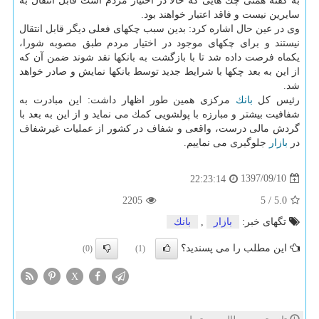
به گفته همتی چك هایی كه حالا در اختیار مردم است قابل انتقال به
سایرین نیست و فاقد اعتبار خواهند بود.
وی در عین حال اشاره كرد: بدین سبب چكهای فعلی دیگر قابل انتقال
نیستند و برای چكهای موجود در اختیار مردم طبق مصوبه شورا،
یكماه فرصت داده شد تا با بازگشت به بانكها نقد شوند ضمن آن كه
از این به بعد چكها با شرایط جدید توسط بانكها نمایش و صادر خواهد
شد.
رئیس كل
بانك
مركزی همین طور اظهار داشت: این مبادرت به
شفافیت بیشتر و مبارزه با پولشویی كمك می نماید و از این به بعد با
گردش مالی درست، واقعی و شفاف در كشور از عملیات غیرشفاف
در
بازار
جلوگیری می نماییم.
1397/09/10
22:23:14
2205
5
/
5.0
تگهای خبر:
بازار
,
بانك
این مطلب را می پسندید؟
(0)
(1)
X