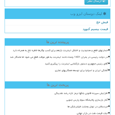
ارسال نظر
لینک دوستان ایزو وب
فیش حج
قیمت بیسیم کنوود
پربیننده ترین ها
خسارتهای قطع و محدودیت و اختلال اینترنت بازهم برای کسب وکارها خاطره تلخ به همراه دارد
در دولت رئیسی در بحران 1401 وعده دادند اینترنت به طور موقت قطع می شود اما ماندگار شد
آقای رئیس جمهوری دستور بازگشایی اینترنت را پیگیری کنید
آمادگی ایران و اسپانیا برای توسعه همکاریهای تجاری
پربحث ترین ها
افزایش سپرده قانونی بانکها ترمز تازه رشد نقدینگی
آغاز بازسازی پالایشگاه سوم پارس جنوبی
خردسالان در تونل وحشت فیلترشکن ها
ثبات قیمت نفت در بازار جهانی