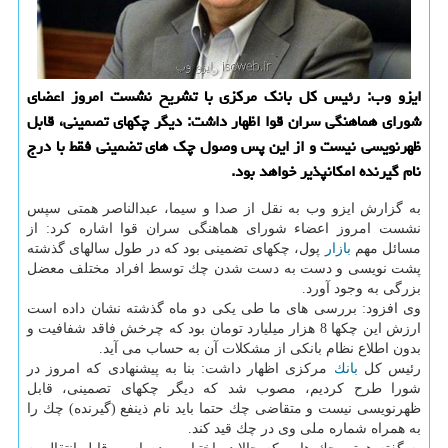
ایزو وب: رئیس كل بانك مركزی با تشریح نشست امروز اعضای
شورای هماهنگی سران قوا اظهار داشت: دیگر چكهای تصمینی، قابل
ظهرنویسی نیست و از این پس وصول چك های تضمینی فقط با درج
نام گیرنده امكانپذیر خواهد بود.
به گزارش ایزو وب به نقل از صدا و سیما، عبدالناصر همتی سپس
نشست امروز اعضاء شورای هماهنگی سران قوا اشاره كرد: از
مسائل مهم
بازار
پول، چكهای تضمینی بود كه در طول سالهای گذشته
پشت نویسی و دست به دست شدن چك توسط افراد مختلف معضل
بزرگی به وجود آورد.
وی افزود: بررسی های ما طی یكی دو ماه گذشته نشان داده است
ارزش این چكها 8 هزار میلیارد تومان بود كه چرخش فاقد شفافیت و
بدون اطلاع نظام بانكی از مشكلات آن به حساب می آید.
رئیس كل
بانك
مركزی اظهار داشت: بنا به پیشنهادی كه امروز در
شورا طرح كردیم، مصوب شد كه دیگر چكهای تصمینی، قابل
ظهرنویسی نیست و متقاضی چك حتما باید نام ذینفع (گیرنده) چك را
به همراه شماره ملی وی در چك قید كند.