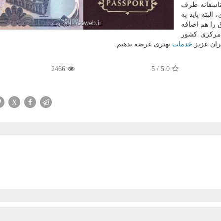
تاسفانه طرف
لبته باید به
را هم اضافه
ركزی كشور
ئران عزیز
خدمات
بهتری عرضه بدهیم.
2466
5
/
5.0
X