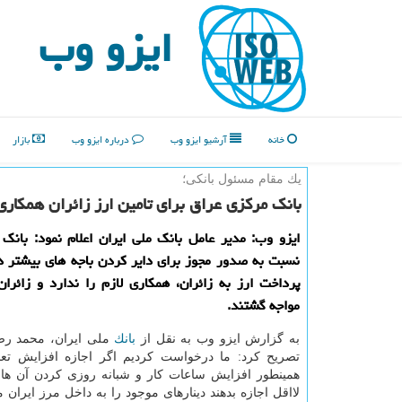
ایزو وب
خانه
آرشیو ایزو وب
درباره ایزو وب
بازار
یك مقام مسئول بانكی؛
بانك مركزی عراق برای تامین ارز زائران همكاری
ایزو وب: مدیر عامل بانك ملی ایران اعلام نمود: بانك
نسبت به صدور مجوز برای دایر كردن باجه های بیشتر د
پرداخت ارز به زائران، همكاری لازم را ندارد و زائران
مواجه گشتند.
به گزارش ایزو وب به نقل از
بانك
ملی ایران، محمد رض
تصریح كرد: ما درخواست كردیم اگر اجازه افزایش تعدا
همینطور افزایش ساعات كار و شبانه روزی كردن آن ها ر
لااقل اجازه بدهند دینارهای موجود را به داخل مرز ایران من