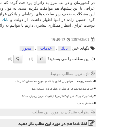
در كشورمان و در لب مرز به زائران پرداخت گردد كه م
عراقی با این پیشنهاد هم موافقت نكرده است. به قول وی، ا
این مشكلات، ضعف زیر ساخت های ارتباطی و بانكی عراق 
كرد. حسین زاده در انتها اظهار داشت: از دولت و
بانك
م
دوست عراق، انتظار همكاری بیشتری داریم تا بتوانیم به زا
1397/08/01
19:49:13
تگهای خبر:
بانك
,
خدمات
,
مجوز
این مطلب را می پسندید؟
(0)
(1)
تازه ترین مطالب مرتبط
حمله به زیرساخت هوانوردی کشور با اقدام سریع متخصصان خنثی شد
۸۴ درصد مطالبات ارزی بانک از بانک مرکزی تسویه شد
پشت پرده پینگ های کهکشانی چرا اینترنت امروز بی جان است؟
شما نظر بدهید
نظرات بینندگان در مورد این مطلب
لطفا شما هم
در مورد این مطلب
نظر دهید