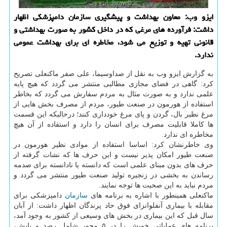
ایزو وب: معاون بهداشت و پیشگیری سازمان دامپزشكی اظهار
داشت: فرآورده های مرغی كه در داخل كشور به صورت بهداشتی و
قانونی تهیه و توزیع می شود، مخاطره ای برای بهداشت عمومی
ندارد.
به گزارش ایزو وب به نقل از صداوسیما، علی صفر ماكنعلی تصریح
كرد: گاهی در فضای مجازی مطالبی منتشر می گردد كه هیچ پایه
علمی ندارد و به صورت مثال به مردم سفارش می گردد كه بخاطر
استفاده از هورمون در صنعت طیور، مردم از مصرف بخش هایی از
مرغ نظیر بال، گردن و پای مرغ خودداری كنند؛ درحالیكه این قسمت
ها كاملا قابلیت مصرف برای انسان را دارد و استفاده از آن هیچ
مخاطره ای ندارد.
وی خاطرنشان كرد: اساسا استفاده از موادی نظیر هورمون در
صنعت طیور امكان پذیر نیست و این حرف ها كه نشات گرفته از
حرف های بدون مبنای علمی است كه دانسته یا نادانسته برای صدمه
رساندن به بخشی در زنجیره تولید صنعت طیور منتشر می گردد و
مردم نباید به این صحبت ها توجه نمایند.
ماكنعلی همینطور با اشاره به برنامه های
سازمان
دامپزشكی برای
مقابله با بیماری آنفلوانزای فوق حاد پرندگان اظهار داشت: از آبان
سال قبل كه این بیماری در بخش های وسیعی از كشور به وجود آمد،
برنامه های عملیاتی خویش را در ۵ محور شامل رصد و پایش،