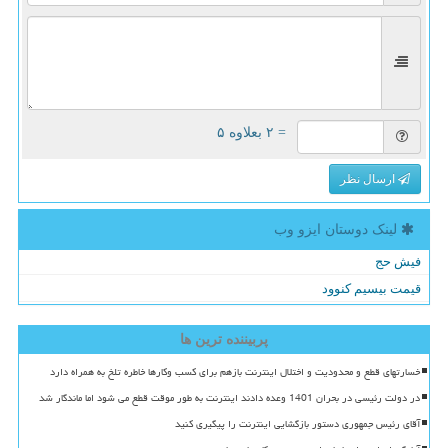
= ۲ بعلاوه ۵
ارسال نظر
لینک دوستان ایزو وب
فیش حج
قیمت بیسیم کنوود
پربیننده ترین ها
خسارتهای قطع و محدودیت و اختلال اینترنت بازهم برای کسب وکارها خاطره تلخ به همراه دارد
در دولت رئیسی در بحران 1401 وعده دادند اینترنت به طور موقت قطع می شود اما ماندگار شد
آقای رئیس جمهوری دستور بازگشایی اینترنت را پیگیری کنید