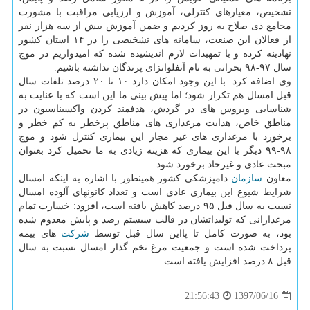
تشخیص، معیارهای كنترلی، آموزش و ارزیابی مراقبت با مشورت
مجامع ذی صلاح به روز كردیم و ضمن آموزش بیش از سه هزار نفر
از فعالان این صنعت، سامانه های تشخیصی را در ۱۴ استان كشور
نهادینه كرده و با تمهیدات لازم اندیشیده شده كه امیدواریم در موج
سال ۹۷-۹۸ بحرانی به نام آنفلوانزای پرندگان نداشته باشیم.
وی اضافه كرد: با این وجود امكان دارد ۱۰ تا ۲۰ درصد تلفات سال
قبل امسال هم تكرار شود؛ اما پیش بینی ما این است كه با عنایت به
شناسایی ویروس های در گردش، هدفمند كردن واكسیناسیون در
مناطق خاص، هدایت مرغداری های مناطق پرخطر به كم خطر و
برخورد با مرغداری های غیر مجاز این بیماری كنترل شود و موج
۹۸-۹۹ دیگر با این بیماری كه هزینه زیادی به ما تحمیل كرد بعنوان
مبحث عادی و غیرحاد برخورد شود.
معاون
سازمان
دامپزشكی كشور همینطور با اشاره به اینكه امسال
شرایط شیوع این بیماری عادی است و تعداد كانونهای آلوده امسال
نسبت به سال قبل ۹۵ درصد كاهش یافته است، افزود: خسارت تمام
مرغدارانی كه تولیداتشان در قالب سیستم رضد و پایش معدوم شده
بود، به صورت كامل تا پااین سال قبل توسط
شركت
های بیمه
پرداخت شده است و جمعیت مرغ تخم گذار امسال نسبت به سال
قبل ۸ درصد افزایش یافته است.
1397/06/16
21:56:43