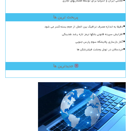
آمادگی ایران و اسپانیا برای توسعه همکاریهای تجاری
پربحث ترین ها
دقیقا به اندازه مصرف ترافیک بین الملل از حجم بسته کسر می شود
افزایش سپرده قانونی بانکها ترمز تازه رشد نقدینگی
آغاز بازسازی پالایشگاه سوم پارس جنوبی
خردسالان در تونل وحشت فیلترشکن ها
جدیدترین ها