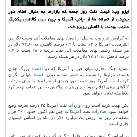
ایزو وب: قیمت نفت روز جمعه كه بازارها به دنبال اعلام دور
جدیدی از تعرفه ها از جانب آمریكا و چین روی كالاهای یكدیگر
ملتهب بودند، با كاهش روبرو شد.
به گزارش ایزو وب به نقل از ایسنا، بهای معاملات آتی وست تگزاس
اینترمدیت آمریكا با ۱۴ سنت یا ۰.۲ درصد كاهش، به ۷۲.۸۰ دلار در
هر بشكه رسید. بهای معاملات آتی نفت برنت با ۲۸ سنت یا ۰.۴
درصد كاهش، به ۷۷.۱۱ دلار در هر بشكه رسید.
تشدید جنگ تجاری میان چین و آمریكا كه دو
اقتصاد
بزرگ جهان
هستند، بازارها را نسبت به خطر صدمه دیدن
اقتصاد
جهانی نگران
كرده است. آمریكا روز جمعه دور جدیدی از تعرفه ها را برای
واردات
كالاهای چینی اعلام نمود و چین هم در واكنش به این اقدام، تهدید كرد
بلافاصله تلافی خواهد نمود.
پكن تهدید كرده است روی
واردات
نفت آمریكا ۲۵ درصد تعرفه وضع
خواهد نمود.
صادرات
نفت آمریكا به چین هم اكنون حدود ۴۰۰ هزار
بشكه در روز به ارزش یك میلیارد دلار در ماه بر اساس قیمتهای
جاری است.
بر اساس گزارش رویترز، عامل دیگری كه روی قیمتهای نفت تاثیر