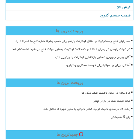
فیش حج
قیمت بیسیم کنوود
پربیننده ترین ها
خسارتهای قطع و محدودیت و اختلال اینترنت بازهم برای کسب وکارها خاطره تلخ به همراه دارد
در دولت رئیسی در بحران 1401 وعده دادند اینترنت به طور موقت قطع می شود اما ماندگار شد
آقای رئیس جمهوری دستور بازگشایی اینترنت را پیگیری کنید
آمادگی ایران و اسپانیا برای توسعه همکاریهای تجاری
پربحث ترین ها
خردسالان در تونل وحشت فیلترشکن ها
ثبات قیمت نفت در بازار جهانی
رشد 25 درصدی مالیات تولید فشار مالیاتی به سایر حوزه ها منتقل شد
پلن B همیشگی
جدیدترین ها