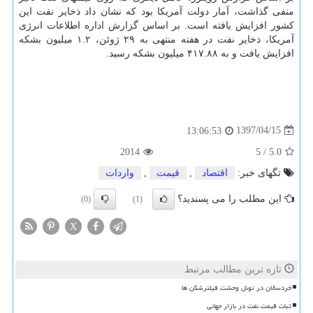
منفی گذاشت، آمار دولت آمریكا بود كه نشان داد ذخایر نفت این
كشور افزایش یافته است. بر اساس گزارش اداره اطلاعات انرژی
آمریكا، ذخایر نفت در هفته منتهی به ۲۹ ژوئن، ۱.۲ میلیون بشكه
افزایش یافت و به ۴۱۷.۸۸ میلیون بشكه رسید.
1397/04/15
13:06:53
2014
5
/
5.0
تگهای خبر:
اقتصاد
,
قیمت
,
واردات
این مطلب را می پسندید؟
(0)
(1)
X
تازه ترین مطالب مرتبط
خردسالان در تونل وحشت فیلترشکن ها
ثبات قیمت نفت در بازار جهانی