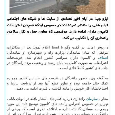
ایزو وب: در ایام اخیر تعدادی از سایت ها و شبكه های اجتماعی
فیلم هایی را منتشر نموده اند در خصوص اینكه همچنان اعتراضات
كامیون داران ادامه دارد. موضوعی كه معاون حمل و نقل سازمان
راهداری آن را تكذیب می كند.
داریوش امانی در گفت وگو با ایسنا اعلام نمود: بعد از مذاكرات
موفقی كه میان نمایندگان وزارت راه و شهرسازی و نمایندگان
اصناف
و كامیون داران سراسر كشور انجام شد، خوشبختانه
اعتراضات به صورت كامل به پایان رسید و وضعیت تردد رانندگان در
جاده های كشور كاملا عادی است.
به گفته وی، حضور رانندگان در عرصه های حساس كشور همواره
كمك حال جامعه بوده و بطور قطع آنها بعد از دریافت نیازها و
احتیاجاتشان كار خویش را مانند گذشته با قدرت ادامه می دهند.
معاون
سازمان
راهداری درباره فیلم های انتشار یافته در اتوبان بابایی
تهران در خصوص اعتراض راننده های كامیون توضیح داد: این مورد
ربطی به مسائل گذشته ندارد و اختلاف نظری است كه برخی از
رانندگان در فضای درون شهری با شهرداری تهران پیدا كرده اند. از