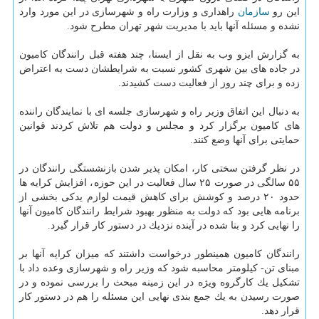
این رو
سازمان
راهداری و وزارت راه و شهرسازی در این مورد وارد
نشده و مسئله آنها باید با مدیریت شهر تهران مطرح شود.
به گزارش ایزو وب به نقل از ایسنا، چند هفته قبل رانندگان كامیون
در جاده های بین شهری كشور نسبت به شرایطشان دست به اعتراض
زده و برای چند روز از فعالیت دست كشیدند.
به دنبال این اتفاق وزیر راه و شهرسازی جلسه ای با نمایندگان راننده
های كامیون برگزار كرد و مجلس و دولت هم تلاش كردند قوانین
حمایتی برای آنها وضع كنند.
در نظر گرفتن سختی كار، امكان پذیر شدن بازنشستگی رانندگان در
۵۵ سالگی در صورت ۲۵ سال فعالیت در این حوزه، افزایش كرایه ها
حدود ۲۰ درصد و كوشش برای كاهش قیمت لوازم یدكی بخشی از
برنامه هایی بود كه دولت به منظور بهبود شرایط رانندگان كامیون آنها
را نهایی كرد و بنا شده در آینده نزدیك در دستور كار قرار گیرد.
رانندگان كامیون همینطور درخواست داشتند كه میزان كرایه آنها بر
مبنای تن- كیلومتر محاسبه شود كه وزیر راه و شهرسازی وعده داد با
تشكیل یك كارگروه ویژه در این زمینه مبحث را بررسی نموده و در
صورت رسیدن به یك جمع بندی نهایی این مسئله را هم در دستور كار
قرار دهد.