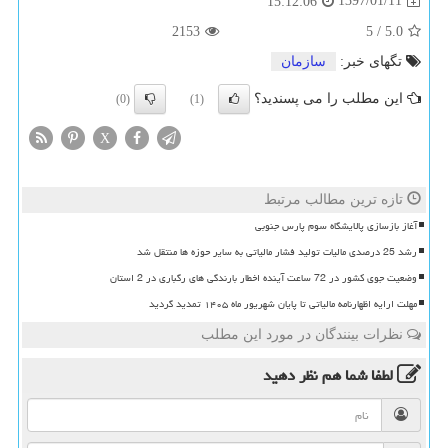
1397/01/11
15:12:06
2153
5
/
5.0
تگهای خبر:
سازمان
این مطلب را می پسندید؟
(0)
(1)
X
تازه ترین مطالب مرتبط
آغاز بازسازی پالایشگاه سوم پارس جنوبی
رشد 25 درصدی مالیات تولید فشار مالیاتی به سایر حوزه ها منتقل شد
وضعیت جوی کشور در 72 ساعت آینده اخطار بارندگی های رگباری در 2 استان
مهلت ارایه اظهارنامه مالیاتی تا پایان شهریور ماه ۱۴۰۵ تمدید گردید
نظرات بینندگان در مورد این مطلب
لطفا شما هم
نظر دهید