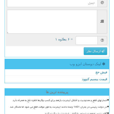
= ۶ بعلاوه ۱
ارسال نظر
لینک دوستان ایزو وب
فیش حج
قیمت بیسیم کنوود
پربیننده ترین ها
خسارتهای قطع و محدودیت و اختلال اینترنت بازهم برای کسب وکارها خاطره تلخ به همراه دارد
در دولت رئیسی در بحران 1401 وعده دادند اینترنت به طور موقت قطع می شود اما ماندگار شد
آقای رئیس جمهوری دستور بازگشایی اینترنت را پیگیری کنید