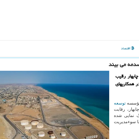
اقتصاد
صدمه می بیند
ابهار رقیب
ر همکاریهای
 مؤسسه
توسعه
هار، رقابت
گ نمایی شده
ما سوءمدیریت