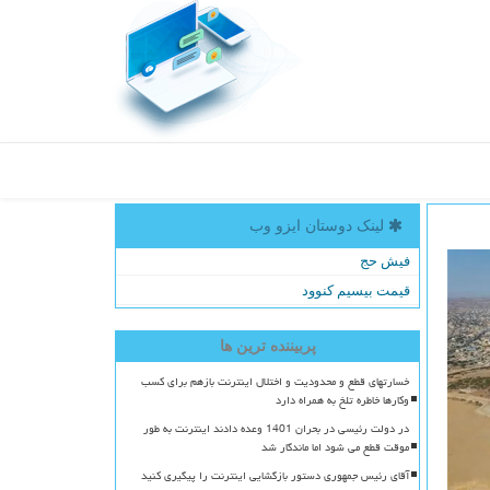
لینک دوستان ایزو وب
فیش حج
قیمت بیسیم کنوود
پربیننده ترین ها
خسارتهای قطع و محدودیت و اختلال اینترنت بازهم برای کسب
وکارها خاطره تلخ به همراه دارد
در دولت رئیسی در بحران 1401 وعده دادند اینترنت به طور
موقت قطع می شود اما ماندگار شد
آقای رئیس جمهوری دستور بازگشایی اینترنت را پیگیری کنید