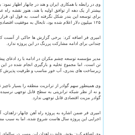
وی در رابطه با همکاری ایران و هند در چابهار اظهار نمود:
بیشتر از یک دهه از توافق اولیه با هند، هنوز نقشه راه ع
۱۲۵ میلیون دلار اعلام شده بود، تابحال به موفقیت اقتصادی قابل توجهی منجر نشده است.
امیری فر اضافه کرد: برخی گزارش ها حاکی از آنست که
چندانی برای ادامه مشارکت پررنگ در این پروژه ندارد.
زیرساخت های بندری، آب خور مناسب و ظرفیت پذیرش کشتی
وی همینطور سهم گوادر از ترانزیت منطقه را بسیار ناچیز ت
و نه از نظر شبکه ترانزیتی به سطح قابل توجهی نرسیده 
گوادر مزیت اقتصادی قابل توجهی ندارد.
امیری فر ضمن اشاره به پروژه راه آهن چابهار–زاهدان، 
اجرایی این پروژه سال هاست شروع شده، اما به سبب مشکل
وی اضافه کرد: بخش خاش–زاهدان این مسیر در سالهای اخ