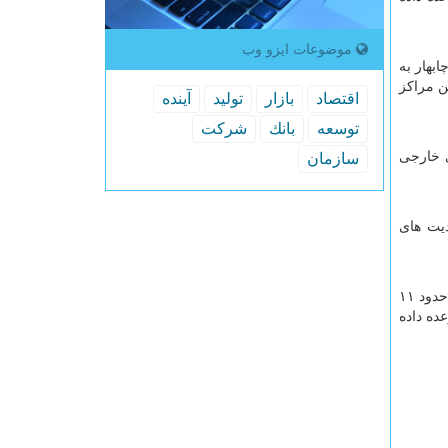
موضوعات ایزو وب
بهار به
ن مراکز
اقتصاد
بازار
تولید
آینده
توسعه
بانك
شركت
ی خارجی
سازمان
دیت های
مدیر مؤسسه توسعه چشم مکران در ادامه با رد ادعای پیشی گرفتن بندر گوادر از چابهار گفت: ظرفیت اسمی بندر گوادر حدود ۱۱
 تن بوده است. دولت وعده داده