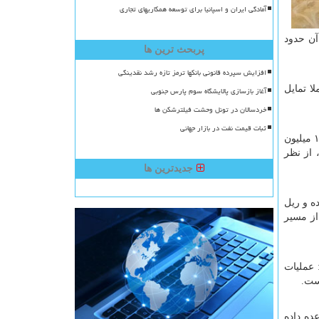
آمادگی ایران و اسپانیا برای توسعه همکاریهای تجاری
ضا رسید و ارزش آن حدود
پربحث ترین ها
افزایش سپرده قانونی بانکها ترمز تازه رشد نقدینگی
ا تمایل
آغاز بازسازی پالایشگاه سوم پارس جنوبی
خردسالان در تونل وحشت فیلترشکن ها
ثبات قیمت نفت در بازار جهانی
مدیر مؤسسه توسعه چشم مکران در ادامه با رد ادعای پیشی گرفتن بندر گوادر از چابهار اظهار داشت: ظرفیت اسمی بندر گوادر حدود ۱۱ میلیون
ده است. به قول او، از نظر
جدیدترین ها
ه و ریل
از مسیر
 عملیات
ست.
ده داده