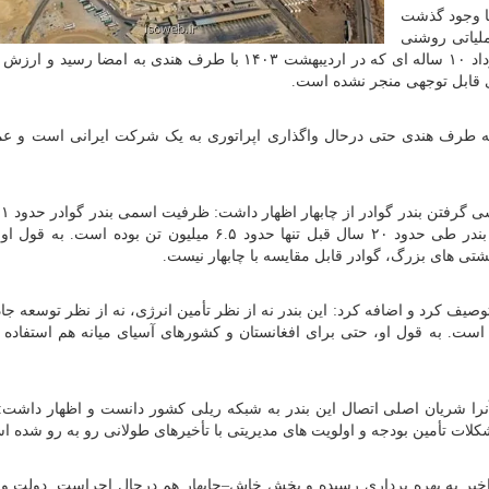
 با وجود گذشت
ملیاتی روشنی
برای توسعه این بندر شکل نگرفته است. به قول او، قرارداد ۱۰ ساله ای که در اردیبهشت ۱۴۰۳ با طرف هندی به ام
 طرف هندی حتی درحال واگذاری اپراتوری به یک شرکت ایرانی است و عمل
تن است، اما مجموع تخلیه و بارگیری انجام شده در این بندر طی حدود ۲۰ سال قبل تنها حدود ۶.۵ میلیون تن بو
 های بزرگ، گوادر قابل مقایسه با چابهار نیست.
وصیف کرد و اضافه کرد: این بندر نه از نظر تأمین انرژی، نه از نظر توسعه جاد
است. به قول او، حتی برای افغانستان و کشورهای آسیای میانه هم استفاده 
آنرا شریان اصلی اتصال این بندر به شبکه ریلی کشور دانست و اظهار داشت:
ات تأمین بودجه و اولویت های مدیریتی با تأخیرهای طولانی رو به رو شده ا
یر به بهره برداری رسیده و بخش خاش–چابهار هم درحال اجراست. دولت وع