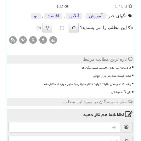
182
5
/
5.0
تگهای خبر:
آموزش
,
آنلاین
,
اقتصاد
,
بو
این مطلب را می پسندید؟
(0)
(1)
X
تازه ترین مطالب مرتبط
خردسالان در تونل وحشت فیلترشکن ها
ثبات قیمت نفت در بازار جهانی
رشد 25 درصدی مالیات تولید فشار مالیاتی به سایر حوزه ها منتقل شد
پلن B همیشگی
نظرات بینندگان در مورد این مطلب
لطفا شما هم
نظر دهید