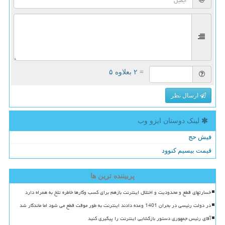
= ۲ بعلاوه ۵
ارسال نظر
لینک دوستان ایزو وب
فیش حج
قیمت بیسیم کنوود
پربیننده ترین ها
خسارتهای قطع و محدودیت و اختلال اینترنت بازهم برای کسب وکارها خاطره تلخ به همراه دارد
در دولت رئیسی در بحران 1401 وعده دادند اینترنت به طور موقت قطع می شود اما ماندگار شد
آقای رئیس جمهوری دستور بازگشایی اینترنت را پیگیری کنید