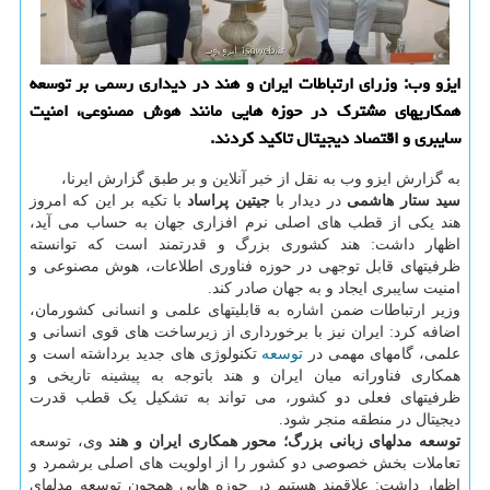
ایزو وب: وزرای ارتباطات ایران و هند در دیداری رسمی بر توسعه
همکاریهای مشترک در حوزه هایی مانند هوش مصنوعی، امنیت
سایبری و اقتصاد دیجیتال تاکید کردند.
به گزارش ایزو وب به نقل از خبر آنلاین و بر طبق گزارش ایرنا،
سید ستار هاشمی
در دیدار با
جیتین پراساد
با تکیه بر این که امروز
هند یکی از قطب های اصلی نرم افزاری جهان به حساب می آید،
اظهار داشت: هند کشوری بزرگ و قدرتمند است که توانسته
ظرفیتهای قابل توجهی در حوزه فناوری اطلاعات، هوش مصنوعی و
امنیت سایبری ایجاد و به جهان صادر کند.
وزیر ارتباطات ضمن اشاره به قابلیتهای علمی و انسانی کشورمان،
اضافه کرد: ایران نیز با برخورداری از زیرساخت های قوی انسانی و
علمی، گامهای مهمی در
توسعه
تکنولوژی های جدید برداشته است و
همکاری فناورانه میان ایران و هند باتوجه به پیشینه تاریخی و
ظرفیتهای فعلی دو کشور، می تواند به تشکیل یک قطب قدرت
دیجیتال در منطقه منجر شود.
توسعه مدلهای زبانی بزرگ؛ محور همکاری ایران و هند
وی، توسعه
تعاملات بخش خصوصی دو کشور را از اولویت های اصلی برشمرد و
اظهار داشت: علاقمند هستیم در حوزه هایی همچون توسعه مدلهای