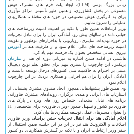
زبانی بزرگ بومی (LLM)، ایجاد پلت فرم های مشترک هوش
مصنوعی در بخش کشاورزی، و همین طور تأسیس مراکز نوآوری
برای به کارگیری هوش مصنوعی در حوزه های مختلف، همکاریهای
عملیاتی را شروع نماییم.
وزیر ارتباطات همین طور با تکیه بر اهمیت امنیت زیرساخت های
حیاتی داده در سالهای پیش رو، آمادگی ایران را برای تبادل تجربیات
در حوزه تهدیدات سایبری، رویارویی با بدافزارهای نوظهور و تقویت
امنیت زیرساخت های مالی اعلام نمود و از ظرفیت هند در
آموزش
نیروی انسانی متخصص بعنوان یک فرصت مهم یاد کرد.
هاشمی در ادامه ضمن اشاره به میزبانی دوره ای هند از
سازمان
بریکس، این چارچوب را بستری مهم برای تحقق نظم نوین دیجیتال
مبتنی بر احترام به حاکمیت ملی کشورهای درحال توسعه دانست و
آمادگی ایران را برای هم افزایی و همکاری نزدیک در این چارچوب
اعلام نمود.
وی همین طور پیشنهادهایی همچون ایجاد صندوق مشترک پشتیبانی از
استارتاپ های ایرانی و هندی، برگزاری رویدادهای مشترک فناورانه،
برنامه های تبادل استعداد، اختصاص زون های ویژه در پارک های
فناوری دو کشور و تسهیل صدور «ویزای فناوری» برای متخصصان IT
را بعنوان مسیرهای عملی توسعه همکاری ها بیان کرد.
اعلام آمادگی هند برای انتقال تجربیات
جیتین پراساد
، وزیر فناوری
اطلاعات و الکترونیک هند نیز در این در این جلسه ضمن استقبال از
سفر وزیر ارتباطات ایران و با تکیه بر گسترش همکارهای دو کشور