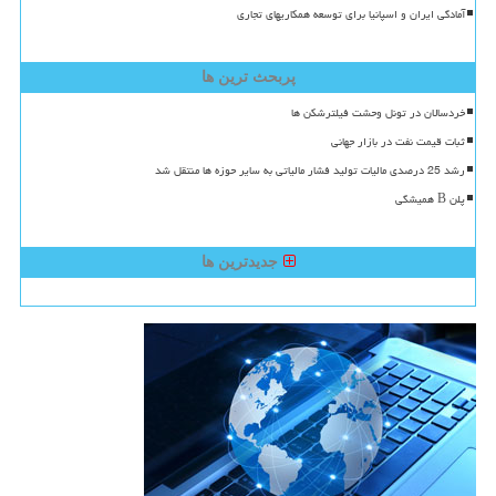
آمادگی ایران و اسپانیا برای توسعه همکاریهای تجاری
پربحث ترین ها
خردسالان در تونل وحشت فیلترشکن ها
ثبات قیمت نفت در بازار جهانی
رشد 25 درصدی مالیات تولید فشار مالیاتی به سایر حوزه ها منتقل شد
پلن B همیشگی
جدیدترین ها