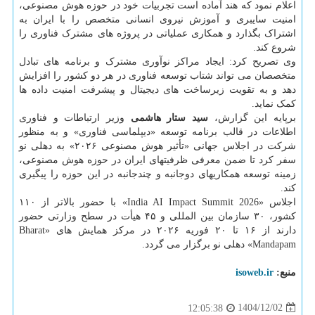
اعلام نمود که هند آماده است تجربیات خود در حوزه هوش مصنوعی،
امنیت سایبری و آموزش نیروی انسانی متخصص را با ایران به
اشتراک بگذارد و همکاری عملیاتی در پروژه های مشترک فناوری را
شروع کند.
وی تصریح کرد: ایجاد مراکز نوآوری مشترک و برنامه های تبادل
متخصصان می تواند شتاب توسعه فناوری در هر دو کشور را افزایش
دهد و به تقویت زیرساخت های دیجیتال و پیشرفت امنیت داده ها
کمک نماید.
برپایه این گزارش،
سید ستار هاشمی
وزیر ارتباطات و فناوری
اطلاعات در قالب برنامه توسعه «دیپلماسی فناوری» و به منظور
شرکت در اجلاس جهانی «تأثیر هوش مصنوعی ۲۰۲۶» به دهلی نو
سفر کرد تا ضمن معرفی ظرفیتهای ایران در حوزه هوش مصنوعی،
زمینه توسعه همکاریهای دوجانبه و چندجانبه در این حوزه را پیگیری
کند.
اجلاس «India AI Impact Summit 2026» با حضور بالاتر از ۱۱۰
کشور، ۳۰ سازمان بین المللی و ۴۵ هیأت در سطح وزارتی حضور
دارند از ۱۶ تا ۲۰ فوریه ۲۰۲۶ در مرکز همایش های «Bharat
Mandapam» دهلی نو برگزار می گردد.
منبع:
isoweb.ir
1404/12/02
12:05:38