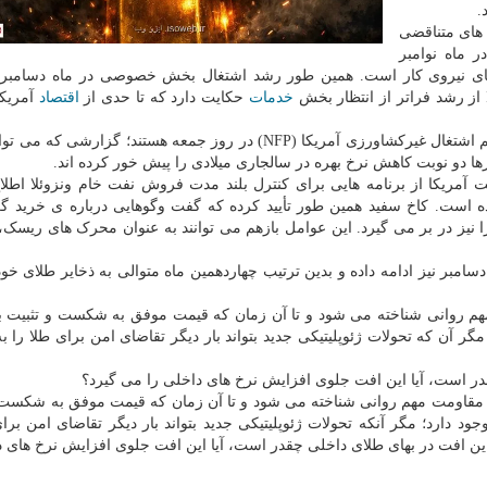
.
 های متناقضی
 ماه نوامبر
قاضای نیروی کار است. همین طور رشد اشتغال بخش خصوصی در ماه دسامبر 
خدمات
حکایت دارد که تا حدی از
اقتصاد
آمریکا
در همین حال، سرمایه گذاران در انتظار انتشار گزارش مهم اشتغال غیرکشاورزی آمریکا (NFP) در روز جمعه هستند؛ گز
ها دو نوبت کاهش نرخ بهره در سالجاری میلادی را پیش خور کرده اند.
لت آمریکا از برنامه هایی برای کنترل بلند مدت فروش نفت خام ونزوئلا اطلاع
 است. کاخ سفید همین طور تأیید کرده که گفت وگوهایی درباره ی خرید گری
 در بر می گیرد. این عوامل بازهم می توانند به عنوان محرک های ریسک، ب
امبر نیز ادامه داده و بدین ترتیب چهاردهمین ماه متوالی به ذخایر طلای خود
 به عنوان یک مقاومت مهم روانی شناخته می شود و تا آن زمان که قیمت موفق به شکست و تثبیت 
مگر آن که تحولات ژئوپلیتیکی جدید بتواند بار دیگر تقاضای امن برای طلا را 
قدر است، آیا این افت جلوی افزایش نرخ های داخلی را می گیرد؟
تکنیکال، ناحیه ۴۵۰۰ دلار بعنوان یک مقاومت مهم روانی شناخته می شود و تا آن زمان که قیمت موفق به شک
جود دارد؛ مگر آنکه تحولات ژئوپلیتیکی جدید بتواند بار دیگر تقاضای امن برای
ن افت در بهای طلای داخلی چقدر است، آیا این افت جلوی افزایش نرخ های د