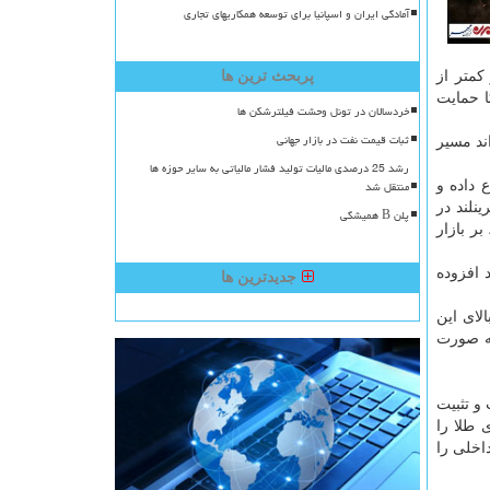
آمادگی ایران و اسپانیا برای توسعه همکاریهای تجاری
کمتر از
پربحث ترین ها
 حمایت
خردسالان در تونل وحشت فیلترشکن ها
ثبات قیمت نفت در بازار جهانی
ارشی که می تواند مسیر
رشد 25 درصدی مالیات تولید فشار مالیاتی به سایر حوزه ها
منتقل شد
 داده و
نلند در
پلن B همیشگی
ر بازار
 افزوده
جدیدترین ها
بالای این
به صورت
ست و تثبیت
 طلا را
اخلی را