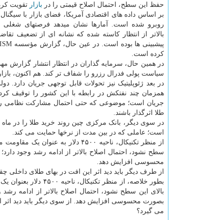
حفظ این سطح، احتمال اصلاح قیمتی را در
بازار
تقویت کرد
بر اساس داده های اقتصادی آمریکا، فضای بازار با سیگنال
روبرو شده است. آمارها نشان میدهد فرصتهای شغلی در
بالاتر از انتظار کاسته شده که نشانه ای از تضعیف ت
پیشبینی ها بوده است. در عین حال، گزارش مؤسسه ISM از رشد فراتر از انتظار بخش
کرده است.
سیاست پولی فدرال رزرو را شفاف تر کند. هم اکنون، بازار
در بعد ژئوپلیتیک نیز تحولات قابل توجهی جریان دارد. دو
همزمان چند نفتکش در رابطه با این کشور را توقیف کرده
جریان است؛ موضوعی که حتی احتمال مشارکت نظامی را نیز
طلا اثرگذار باشند.
در سوی دیگر، بانک مرکزی چین روند خرید طلا را در ماه دس
است؛ عاملی که در بین مدت از نرخها حمایت می کند.
از منظر تکنیکال، ناحیه ۴۵۰۰ دلار
سطح نشود، احتمال اصلاح بالاتر از ادامه رشد وجود دارد؛ 
محسوسی افزایش دهد.
از طرف دیگر باید دید اثر این افت در بهای طلای داخلی چ
بطور خلاصه، از منظر 
بالای این سطح نشود، احتمال اصلاح بالاتر از ادامه رشد و
بصورت محسوسی افزایش دهد. از سوی دیگر باید دید اثر ای
می گیرد؟