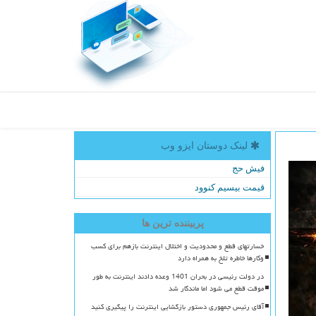
لینک دوستان ایزو وب
فیش حج
قیمت بیسیم کنوود
پربیننده ترین ها
خسارتهای قطع و محدودیت و اختلال اینترنت بازهم برای کسب
وکارها خاطره تلخ به همراه دارد
در دولت رئیسی در بحران 1401 وعده دادند اینترنت به طور
موقت قطع می شود اما ماندگار شد
آقای رئیس جمهوری دستور بازگشایی اینترنت را پیگیری کنید