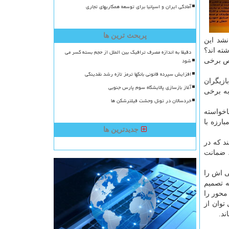
آمادگی ایران و اسپانیا برای توسعه همکاریهای تجاری
پربحث ترین ها
نشد این
شته اند؟
دقیقا به اندازه مصرف ترافیک بین الملل از حجم بسته کسر می
شود
اص برخی
افزایش سپرده قانونی بانکها ترمز تازه رشد نقدینگی
ازیگران
آغاز بازسازی پالایشگاه سوم پارس جنوبی
به برخی
خردسالان در تونل وحشت فیلترشکن ها
اخواسته
ارزه با
جدیدترین ها
ی هزینه کنند که در
غ، ضمانت
ی اش را
ه تصمیم
محور را
توان از
ند.