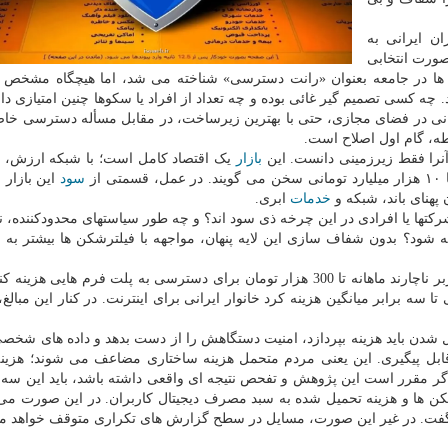
ن ایرانی به
ورت انتخابی
ل ها در جامعه بعنوان «رانت دسترسی» شناخته می شد، اما هیچگاه مشخص 
. چه کسی تصمیم گیر غائی بوده و چه تعداد از افراد یا سکوها چنین امتیازی دا
انی در فضای مجازی، حتی با بهترین زیرساخت، در مقابل مسأله دسترسی خ
طه، گام اول اصلاح است.
نرا فقط زیرزمینی دانست. این
بازار
یک اقتصاد کامل است؛ با شبکه ارزش، ب
از
سود
این بازار 
 پهنای باند، شبکه و
خدمات
ابری.
ها یا افرادی در این چرخه ذی سود اند؟ و چه طور سیاستهای محدودکننده، ن
 شود؟ بدون شفاف سازی این لایه پنهان، مواجهه با فیلترشکن ها بیشتر به مب
سوم؛ هزینه زیادی است که مردم می پردازند. میلیونها کاربر ناچارند ماهانه تا 300 هزار تومان برای دسترسی به پلت فرم های
ا سه برابر میانگین هزینه کرد خانوار ایرانی برای اینترنت. در کنار این مبال
ل شدن باید هزینه بپردازد، امنیت دستگاهش را از دست بدهد و داده های شخص
ه قابل پیگیری. این یعنی مردم متحمل هزینه ساختاری مضاعف می شوند؛ هزین
گر مقرر است این پژوهش و تفحص نتیجه ای واقعی داشته باشد، باید این سه 
ن ها و هزینه تحمیل شده به سبد مصرف دیجیتال کاربران. در این صورت می 
 گفت. در غیر این صورت، مسایل در سطح گزارش های تکراری متوقف خواهد ما