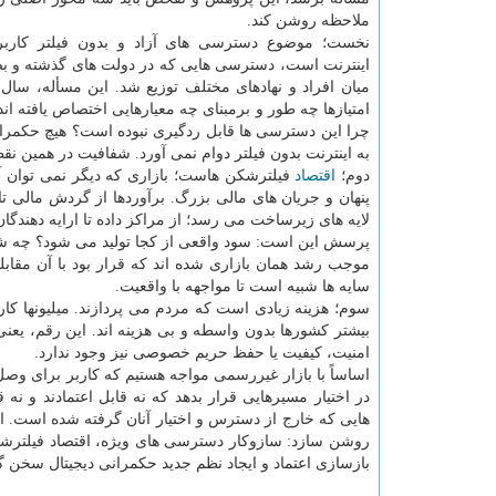
ملاحظه روشن کند.
نخست؛ موضوع دسترسی های آزاد و بدون فیلتر کاربرا
اینترنت است، دسترسی هایی که در دولت های گذشته و بص
میان افراد و نهادهای مختلف توزیع شد. این مسأله، سا
امتیازها چه طور و برمبنای چه معیارهایی اختصاص یافته اند
چرا این دسترسی ها قابل ردگیری نبوده است؟ هیچ حکمر
به اینترنت بدون فیلتر دوام نمی آورد. شفافیت در همین نق
دوم؛
اقتصاد
فیلترشکن هاست؛ بازاری که دیگر نمی توان آ
پنهان و جریان های مالی بزرگ. برآوردها از گردش مالی تا ۱۰ هزار میلیارد تومانی سخن می گویند. در عمل، قسمتی 
لایه های زیرساخت می رسد؛ از مراکز داده تا ارایه دهندگان
پرسش این است: سود واقعی از کجا تولید می شود؟ چه شرکت
موجب رشد همان بازاری شده اند که قرار بود با آن مقابله
سایه ها شبیه است تا مواجهه با واقعیت.
بیشتر کشورها بدون واسطه و بی هزینه اند. این رقم، یعنی ت
امنیت، کیفیت یا حفظ حریم خصوصی نیز وجود ندارد.
اساساً با بازار غیررسمی مواجه هستیم که کاربر برای وص
در اختیار مسیرهایی قرار بدهد که نه قابل اعتمادند و ن
هایی که خارج از دسترس و اختیار آنان گرفته شده است. ا
روشن سازد: سازوکار دسترسی های ویژه، اقتصاد فیلترشک
بازسازی اعتماد و ایجاد نظم جدید حکمرانی دیجیتال سخن