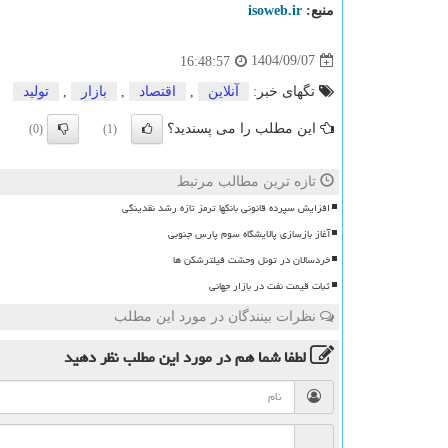
منبع:
isoweb.ir
1404/09/07
16:48:57
تگهای خبر:
آنلاین
,
اقتصاد
,
بازار
,
تولید
این مطلب را می پسندید؟
(0)
(1)
تازه ترین مطالب مرتبط
افزایش سپرده قانونی بانکها ترمز تازه رشد نقدینگی
آغاز بازسازی پالایشگاه سوم پارس جنوبی
خردسالان در تونل وحشت فیلترشکن ها
ثبات قیمت نفت در بازار جهانی
نظرات بینندگان در مورد این مطلب
لطفا شما هم
در مورد این مطلب
نظر دهید