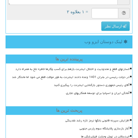
= ۱ بعلاوه ۲
ارسال نظر
لینک دوستان ایزو وب
پربیننده ترین ها
خسارتهای قطع و محدودیت و اختلال اینترنت بازهم برای کسب وکارها خاطره تلخ به همراه دارد
در دولت رئیسی در بحران 1401 وعده دادند اینترنت به طور موقت قطع می شود اما ماندگار شد
آقای رئیس جمهوری دستور بازگشایی اینترنت را پیگیری کنید
آمادگی ایران و اسپانیا برای توسعه همکاریهای تجاری
پربحث ترین ها
افزایش سپرده قانونی بانکها ترمز تازه رشد نقدینگی
آغاز بازسازی پالایشگاه سوم پارس جنوبی
خردسالان در تونل وحشت فیلترشکن ها