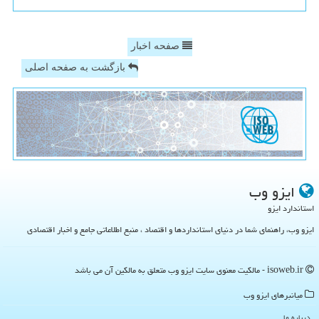
صفحه اخبار
بازگشت به صفحه اصلی
ایزو وب
استاندارد ایزو
ایزو وب، راهنمای شما در دنیای استانداردها و اقتصاد ، منبع اطلاعاتی جامع و اخبار اقتصادی
isoweb.ir - مالکیت معنوی سایت ایزو وب متعلق به مالکین آن می باشد
میانبرهای ایزو وب
درباره ما