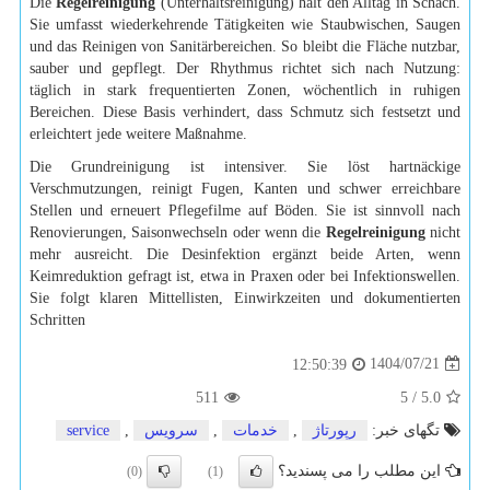
Die
Regelreinigung
(Unterhaltsreinigung) hält den Alltag in Schach.
Sie umfasst wiederkehrende Tätigkeiten wie Staubwischen, Saugen
und das Reinigen von Sanitärbereichen. So bleibt die Fläche nutzbar,
sauber und gepflegt. Der Rhythmus richtet sich nach Nutzung:
täglich in stark frequentierten Zonen, wöchentlich in ruhigen
Bereichen. Diese Basis verhindert, dass Schmutz sich festsetzt und
erleichtert jede weitere Maßnahme.
Die Grundreinigung ist intensiver. Sie löst hartnäckige
Verschmutzungen, reinigt Fugen, Kanten und schwer erreichbare
Stellen und erneuert Pflegefilme auf Böden. Sie ist sinnvoll nach
Renovierungen, Saisonwechseln oder wenn die
Regelreinigung
nicht
mehr ausreicht. Die Desinfektion ergänzt beide Arten, wenn
Keimreduktion gefragt ist, etwa in Praxen oder bei Infektionswellen.
Sie folgt klaren Mittellisten, Einwirkzeiten und dokumentierten
Schritten
1404/07/21
12:50:39
511
5
/
5.0
تگهای خبر:
رپورتاژ
,
خدمات
,
سرویس
,
service
این مطلب را می پسندید؟
(0)
(1)