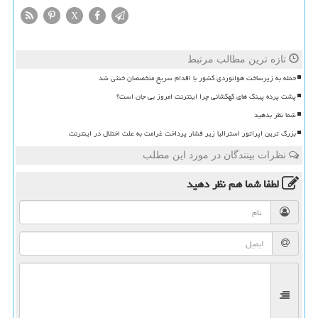
X
تازه ترین مطالب مرتبط
حمله به زیرساخت هوانوردی کشور با اقدام سریع متخصصان خنثی شد
پشت پرده پینگ های کهکشانی چرا اینترنت امروز بی جان است؟
شما نظر بدهید
بزرگ ترین اپراتور استرالیا زیر فشار پرداخت غرامت به علت اختلال در اینترنت
نظرات بینندگان در مورد این مطلب
لطفا شما هم
نظر دهید