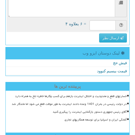
= ۶ بعلاوه ۴
ارسال نظر
لینک دوستان ایزو وب
فیش حج
قیمت بیسیم کنوود
پربیننده ترین ها
خسارتهای قطع و محدودیت و اختلال اینترنت بازهم برای کسب وکارها خاطره تلخ به همراه دارد
در دولت رئیسی در بحران 1401 وعده دادند اینترنت به طور موقت قطع می شود اما ماندگار شد
آقای رئیس جمهوری دستور بازگشایی اینترنت را پیگیری کنید
آمادگی ایران و اسپانیا برای توسعه همکاریهای تجاری