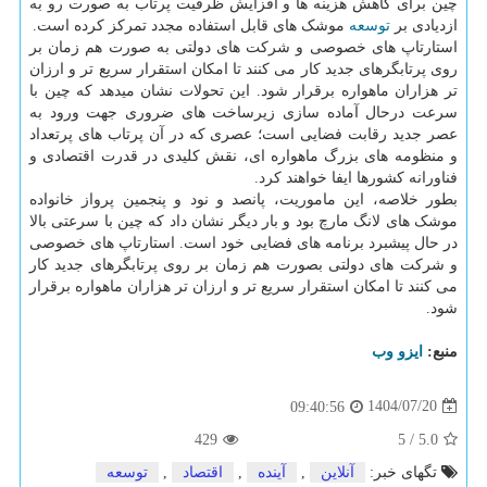
چین برای کاهش هزینه ها و افزایش ظرفیت پرتاب به صورت رو به
ازدیادی بر
توسعه
موشک های قابل استفاده مجدد تمرکز کرده است.
استارتاپ های خصوصی و شرکت های دولتی به صورت هم زمان بر
روی پرتابگرهای جدید کار می کنند تا امکان استقرار سریع تر و ارزان
تر هزاران ماهواره برقرار شود. این تحولات نشان میدهد که چین با
سرعت درحال آماده سازی زیرساخت های ضروری جهت ورود به
عصر جدید رقابت فضایی است؛ عصری که در آن پرتاب های پرتعداد
و منظومه های بزرگ ماهواره ای، نقش کلیدی در قدرت اقتصادی و
فناورانه کشورها ایفا خواهند کرد.
بطور خلاصه، این ماموریت، پانصد و نود و پنجمین پرواز خانواده
موشک های لانگ مارچ بود و بار دیگر نشان داد که چین با سرعتی بالا
در حال پیشبرد برنامه های فضایی خود است. استارتاپ های خصوصی
و شرکت های دولتی بصورت هم زمان بر روی پرتابگرهای جدید کار
می کنند تا امکان استقرار سریع تر و ارزان تر هزاران ماهواره برقرار
شود.
منبع:
ایزو وب
1404/07/20
09:40:56
429
5
/
5.0
تگهای خبر:
آنلاین
,
آینده
,
اقتصاد
,
توسعه