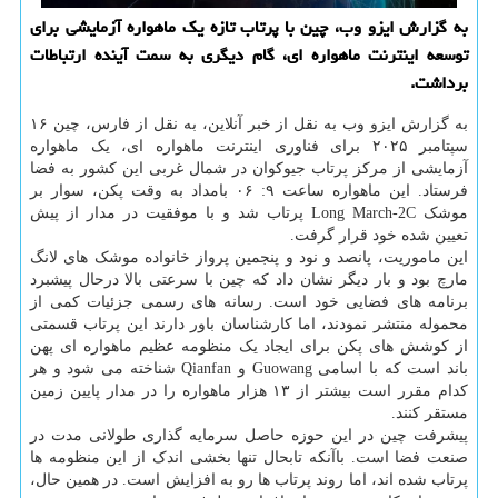
به گزارش ایزو وب، چین با پرتاب تازه یک ماهواره آزمایشی برای
توسعه اینترنت ماهواره ای، گام دیگری به سمت آینده ارتباطات
برداشت.
به گزارش ایزو وب به نقل از خبر آنلاین، به نقل از فارس، چین ۱۶
سپتامبر ۲۰۲۵ برای فناوری اینترنت ماهواره ای، یک ماهواره
آزمایشی از مرکز پرتاب جیوکوان در شمال غربی این کشور به فضا
فرستاد. این ماهواره ساعت ۹: ۰۶ بامداد به وقت پکن، سوار بر
موشک Long March-2C پرتاب شد و با موفقیت در مدار از پیش
تعیین شده خود قرار گرفت.
این ماموریت، پانصد و نود و پنجمین پرواز خانواده موشک های لانگ
مارچ بود و بار دیگر نشان داد که چین با سرعتی بالا درحال پیشبرد
برنامه های فضایی خود است. رسانه های رسمی جزئیات کمی از
محموله منتشر نمودند، اما کارشناسان باور دارند این پرتاب قسمتی
از کوشش های پکن برای ایجاد یک منظومه عظیم ماهواره ای پهن
باند است که با اسامی Guowang و Qianfan شناخته می شود و هر
کدام مقرر است بیشتر از ۱۳ هزار ماهواره را در مدار پایین زمین
مستقر کنند.
پیشرفت چین در این حوزه حاصل سرمایه گذاری طولانی مدت در
صنعت فضا است. باآنکه تابحال تنها بخشی اندک از این منظومه ها
پرتاب شده اند، اما روند پرتاب ها رو به افزایش است. در همین حال،