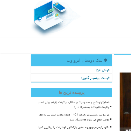
لینک دوستان ایزو وب
فیش حج
قیمت بیسیم کنوود
پربیننده ترین ها
خسارتهای قطع و محدودیت و اختلال اینترنت بازهم برای کسب
وکارها خاطره تلخ به همراه دارد
در دولت رئیسی در بحران 1401 وعده دادند اینترنت به طور
موقت قطع می شود اما ماندگار شد
آقای رئیس جمهوری دستور بازگشایی اینترنت را پیگیری کنید