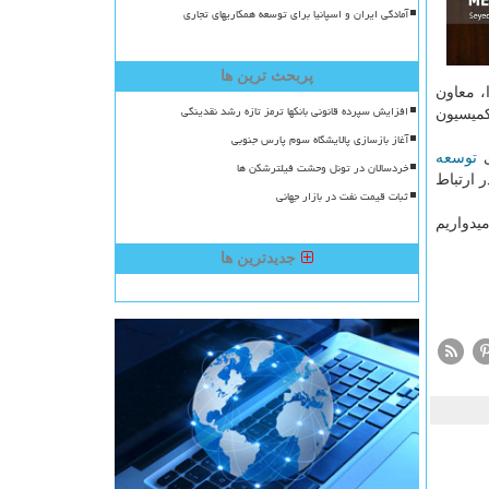
آمادگی ایران و اسپانیا برای توسعه همکاریهای تجاری
پربحث ترین ها
، معاون
افزایش سپرده قانونی بانکها ترمز تازه رشد نقدینگی
کمیسیون
آغاز بازسازی پالایشگاه سوم پارس جنوبی
ی
توسعه
خردسالان در تونل وحشت فیلترشکن ها
 ارتباط
ثبات قیمت نفت در بازار جهانی
یدواریم
جدیدترین ها