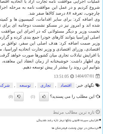
عملیات اجرایی موافقت نامه تجارت آزاد با اتحادیه اقتصاد
شروع کردیم و در عمل این موافقت نامه به مرحله اجرا 
چارچوب، تعرفه ۸۷ درصد کالاها صفر شد.
وی اضافه کرد: برای سایر اقدامات، کمیسیون ها و کمیت
شده اند و امروز نیز در مسکو نشست دوجانبه ای برای تع
نخست وزیر و دیگر مسئولانی که در اجرای این موافقت نا
اصلی اوراسیا بتوانند کارهای خودرا جمع بندی کرده و گزارش
وزیر صمت اضافه کرد: هدف اصلی این سفر، توافق بر نق
اقتصادی، وزرای اقتصادی و وزیر تجارت اتحادیه اوراسیا،
با افزایش تبادلات تجاری میان کشورها صورت خواهد گرفت
وی اظهار داشت: خوشبختانه از زمان انعقاد این معاهده، حج
بتوانیم این روند را بیشتر از پیش توسعه دهیم.
1404/07/01
13:51:05
تگهای خبر:
اقتصاد
,
تجاری
,
توسعه
,
شركت
این مطلب را می پسندید؟
(0)
(1)
تازه ترین مطالب مرتبط
افزایش سپرده قانونی بانکها ترمز تازه رشد نقدینگی
خردسالان در تونل وحشت فیلترشکن ها