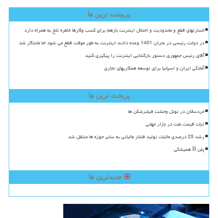
پربیننده ترین ها
خسارتهای قطع و محدودیت و اختلال اینترنت بازهم برای کسب وکارها خاطره تلخ به همراه دارد
در دولت رئیسی در بحران 1401 وعده دادند اینترنت به طور موقت قطع می شود اما ماندگار شد
آقای رئیس جمهوری دستور بازگشایی اینترنت را پیگیری کنید
آمادگی ایران و اسپانیا برای توسعه همکاریهای تجاری
پربحث ترین ها
خردسالان در تونل وحشت فیلترشکن ها
ثبات قیمت نفت در بازار جهانی
رشد 25 درصدی مالیات تولید فشار مالیاتی به سایر حوزه ها منتقل شد
پلن B همیشگی
جدیدترین ها