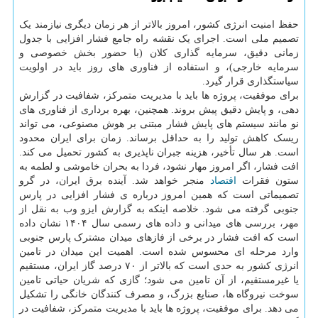
حفظ امنیت انرژی کشور، امروز بالاتر از هر زمان دیگری نیازمند یک
تصمیم ملی است. اجرای یک نقشه راه جامع فشار افزایی با جدول
زمانی دقیق، سرمایه گذاری کلان (با حضور بخش خصوصی و
سرمایه خارجی)، و استفاده از فناوری های روز باید در اولویت
سیاستگذاری قرار گیرد.
برای موفقیت، پروژه ها باید با مدیریت متمرکز، شفافیت در گزارش
دهی، و پایش دقیق پیش بروند. همچنین، بهره برداری از فناوری های
نو مانند سیستم های پایش فشار مبتنی بر هوش مصنوعی، می تواند
ریسک کاهش تولید را به حداقل برساند. زمان برای ایران محدود
است. هر سال تأخیر، هزینه جبران ناپذیری به کشور تحمیل می کند.
افت فشار، اگر امروز مهار نشود، فردا به بحران خاموشی و لطمه به
ستون فقرات
اقتصاد
منجر خواهد شد. آینده برق ایران، در گرو
تصمیماتی است که همین امروز درباره ی فشار افزایی در پارس
جنوبی گرفته می شود. خلاصه اینکه به گزارش ایزو وب به نقل از
مهر، بررسی های میدانی و داده های رسمی سال ۱۴۰۴ نشان داده
است که افت فشار در برخی از فازهای میدان مشترک پارس جنوبی
وارد مرحله ای محسوس شده است. اهمیت این میدان در تامین
انرژی کشور به حدی است که بالاتر از ۷۰ درصد گاز ایران، مستقیم
یا غیرمستقیم، از آن تامین می شود؛ گازی که شریان حیاتی تامین
سوخت نیروگاه ها، صنایع بزرگ، و مصرف کنندگان خانگی را تشکیل
می دهد. برای موفقیت، پروژه ها باید با مدیریت متمرکز، شفافیت در