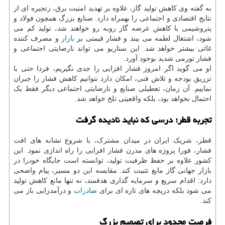
به گفته وی کاهش تولید گاز، علاوه بر تهدید امنیت برق، زنجیره ای از
نتایج اقتصادی و اجتماعی را بهمراه دارد. صنایع بزرگ همچون فولاد و
پتروشیمی با کاهش عرضه گاز روبه رو خواهند شد، تولید کم می
شود، اشتغال لطمه می بیند و فشار قیمتی بر
بازار
و مصرف کننده
غائی بیشتر خواهد شد. این سناریو می تواند نارضایتی اجتماعی و
فشار تورمی شدید بوجود آورد.
او می گوید اگر امروز فشار افزایی را جدی نگیریم، فردا حتی با
تزریق بودجه و تلاش فنی، امکان دارد نتوانیم کاهش فشار را جبران
نماییم. آن زمان، تعطیلی صنایع و نارضایتی اجتماعی دیگر فقط یک
احتمال نخواهد بود، بلکه واقعیتی تلخ خواهد شد.
تجربه قطر؛ درسی که نباید نادیده گرفت
قطر، شریک ایران در میدان مشترک، با شروع نشانه های افت
فشار، فورا پروژه های مدرن فشار افزایی را راه اندازی نمود. این
کشور علاوه بر حفظ ظرفیت تولید، توانسته است جایگاه خودرا در
بازار جهانی گاز مایع تثبیت کند. مقایسه این دو مسیر، پیام واضحی
دارد: اقدام سریع و سرمایه گذاری هدفمند، نه تنها مانع کاهش تولید
می شود بلکه دریچه های تازه ای برای
صادرات
و درآمدزایی باز می
کند.
فرصت محدود برای تصمیم بزرگ