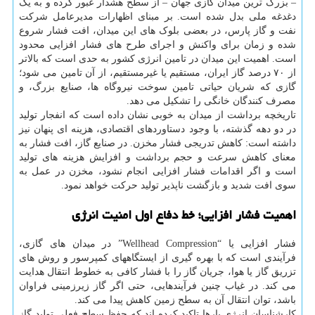
– بزرگ ترین میدان گازی جهان – از سطح هشدار عبور کرده و به یک
دغدغه ملی بدل شده است. بر مبنای اظهارات مدیرعامل شرکت
نفت و گاز پارس، در بعضی بلوک های این میدان، افت فشار شروع
شده و زمان برای واکنش و اجرای طرح های فشار افزایی محدود
است. اهمیت این میدان در تامین انرژی کشور به حدی است که بالاتر
از ۷۰ درصد گاز ایران، مستقیم یا غیرمستقیم، از آن تامین می شود؛
گازی که شریان حیاتی تامین سوخت نیروگاه ها، صنایع بزرگ، و
مصرف کنندگان خانگی را تشکیل می دهد.
تاریخچه برداشت از میدان به خوبی نشان داده است که انفجار تولید
در دو دهه گذشته، با وجود دستاوردهای اقتصادی، هزینه ای پنهان نیز
داشته است: کاهش تدریجی فشار مخزن. در صنایع گاز، افت فشار به
معنای کاهش سرعت و حجم برداشت و افزایش هزینه های تولید
است و اگر اقدامات فشار افزایی انجام نشود، مخزن در عمل به
سوی افت شدید و بازگشت ناپذیر تولید حرکت خواهد نمود.
اهمیت فشار افزایی؛ خط دفاع اول امنیت انرژی
فشار افزایی یا “Wellhead Compression” در میدان های گازی،
فرآیندی است که با بهره گیری از ایستگاههای کمپرسور و روش های
تزریق گاز یا هوا، جریان گاز را با فشار کافی به خطوط انتقال هدایت
می کند. در غیاب چنین فرآیندهایی، حتی اگر گاز زیرزمینی فراوان
باشد، توان انتقال آن به سطح زمین کاهش پیدا می کند.
کارشناسان انرژی بارها تاکید کرده اند که حفظ سطح فعلی تولید گاز