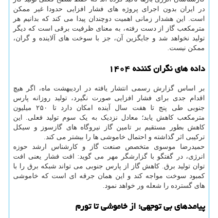
در ایران بدون اجرای پروژه های فشار افزایی حدودا غیر ممکن
است. این هشدار زمانی اهمیت دوچندان پیدا می کند که بدانیم هر
مترمکعب گاز از دست رفته، به معنای ظرفیت برقی است که دیگر
تولید نخواهد شد و جایگزین آن، جز با سوخت های آلاینده و گران،
ممکن نیست.
داده های نگران کننده ۱۴۰۴
بر اساس گزارش رسمی انتشار یافته در اردیبهشت ماه، اگر هیچ
اقدام جدی برای فشار افزایی صورت نگیرد، تولید روزانه پارس
جنوبی طی پنج تا هفت سال آینده امکان دارد تا ۲۵۰ میلیون
مترمکعب کاهش یابد؛ معادل نزدیک به یک سوم تولید فعلی. این
کاهش بطور مستقیم بر تامین گاز نیروگاه های گازسوز و سیکل
ترکیبی اثر گذاشته و احتمال خاموشی ها را بیشتر می کند.
حمیدرضا موسوی متخصص صنعت گاز و کارشناس ارشد حوزه
انرژی، در گفتگو با گزارشگر مهر می گوید: افت فشار یعنی افت
توان تولید برق. کاهش گاز از پارس جنوبی می تواند شبکه برق را با
کمبود سوخت مواجه کند و این همان جرقه ای است که خاموشی
های گسترده را شعله ور خواهد نمود.
پیامدهای بی توجهی؛ از خاموشی تا تورم