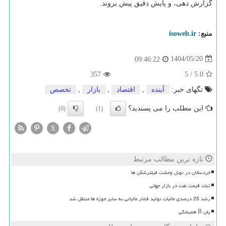
گزارش دهی، و پایش دقیق پیش بروند.
منبع:
isoweb.ir
1404/05/20
09:46:22
357
5
/
5.0
تگهای خبر:
آینده
,
اقتصاد
,
بازار
,
تخصص
این مطلب را می پسندید؟
(0)
(1)
X
تازه ترین مطالب مرتبط
خردسالان در تونل وحشت فیلترشکن ها
ثبات قیمت نفت در بازار جهانی
رشد 25 درصدی مالیات تولید فشار مالیاتی به سایر حوزه ها منتقل شد
پلن B همیشگی