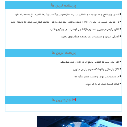
پربیننده ترین ها
خسارتهای قطع و محدودیت و اختلال اینترنت بازهم برای کسب وکارها خاطره تلخ به همراه دارد
در دولت رئیسی در بحران 1401 وعده دادند اینترنت به طور موقت قطع می شود اما ماندگار شد
آقای رئیس جمهوری دستور بازگشایی اینترنت را پیگیری کنید
آمادگی ایران و اسپانیا برای توسعه همکاریهای تجاری
پربحث ترین ها
افزایش سپرده قانونی بانکها ترمز تازه رشد نقدینگی
آغاز بازسازی پالایشگاه سوم پارس جنوبی
خردسالان در تونل وحشت فیلترشکن ها
ثبات قیمت نفت در بازار جهانی
جدیدترین ها