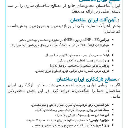
ایران ساختمان مجموعه‌ای جامع از مصالح ساختمان سازی را در سه
دسته اصلی زیر ارائه می‌دهد:
۱.
آهن‌آلات ایران ساختمان
بخش آهن‌آلات سایت یکی از پربازدیدترین و به‌روزترین بخش‌هاست
که شامل:
تیرآهن
:
IPE
،
INP
، بال‌پهن
(HEB)
در سایزهای مختلف و برندهای معتبر
میلگرد
:
آجدار
A3
،
A4
، میلگرد ساده
A1
، برندهایی مثل ذوب‌آهن، نیشابور، بناب
و
...
لوله
:
صنعتی، داربستی، مانیسمان، گالوانیزه، اسپیرال
ورق
:
سیاه، روغنی، گالوانیزه، آجدار، رنگی
پروفیل
:
قوطی صنعتی و ساختمانی، پروفیل
Z
و
L
توری
:
مرغی، گابیون، مش جوشی، توری فرنگی و توری حصاری
۲.
مصالح نازک‌کاری ایران ساختمان
اگر به زیبایی نهایی پروژه اهمیت می‌دهید، بخش نازک‌کاری ایران
ساختمان شما را شگفت‌زده خواهد کرد. در این بخش محصولاتی
مانند:
بتن اکسپوز
:
برای طراحی نمای مدرن، دیوار داخلی و محوطه‌سازی
سنگ نما
:
تراورتن، مرمریت، گرانیت، چینی و سنگ‌های آنتیک
آجر نما
:
آجر نسوز، رستیک، قزاقی و کلاسیک
موزاییک پلیمری
:
ضدسایش، مقاوم در برابر سرما، مناسب کف محوطه
ورق کامپوزیت
:
در رنگ‌بندی متنوع برای نماهای تجاری و صنعتی