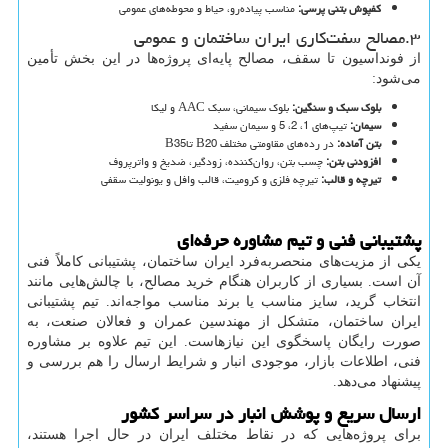
کفپوش بتنی پرسی
:
مناسب پیاده‌رو، حیاط و محوطه‌های عمومی
۳.مصالح سفت‌کاری ایران ساختمان و عمومی
از فونداسیون تا سقف، مصالح پایه‌ای پروژه‌ها در این بخش تأمین
می‌شود:
بلوک سبک و سنگین
:
بلوک سیمانی، سبک
AAC
و لیکا
سیمان
:
تیپ‌های 1، 2، 5 و سیمان سفید
بتن آماده
:
در رده‌های مقاومتی مختلف
B20
تا
B35
افزودنی بتن
:
چسب بتن، روان‌کننده، زودگیر، ضدیخ و واترپروف
تیرچه و قالب
:
تیرچه فلزی و کرومیت، قالب وافل و یونولیت سقفی
پشتیبانی فنی و تیم مشاوره حرفه‌ای
یکی از مزیت‌های منحصربه‌فرد ایران ساختمان، پشتیبانی کاملاً فنی
آن است. بسیاری از کاربران هنگام خرید مصالح، با چالش‌هایی مانند
انتخاب گرید، سایز مناسب یا برند مناسب مواجه‌اند. تیم پشتیبانی
ایران ساختمان، متشکل از مهندسین عمران و فعالان صنعت، به
صورت رایگان پاسخگوی این نیازهاست. این تیم علاوه بر مشاوره
فنی، اطلاعات بازار، موجودی انبار و شرایط ارسال را هم بررسی و
پیشنهاد می‌دهد.
ارسال سریع و پوشش انبار در سراسر کشور
برای پروژه‌هایی که در نقاط مختلف ایران در حال اجرا هستند،