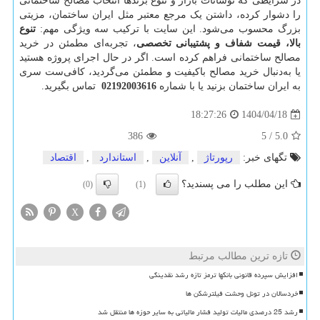
در شرایطی که نوسانات بازار و تنوع برندها انتخاب مصالح ساختمانی
را دشوار کرده، داشتن یک مرجع معتبر مثل ایران ساختمان، مزیتی
بزرگ محسوب می‌شود. این سایت با ترکیب سه ویژگی مهم:
تنوع
بالا، قیمت شفاف و پشتیبانی تخصصی
، تجربه‌ای مطمئن در خرید
مصالح ساختمانی فراهم کرده است. اگر در حال اجرای پروژه هستید
یا به‌دنبال خرید مصالح باکیفیت و مطمئن می‌گردید، کافی‌ست سری
به ایران ساختمان بزنید یا با شماره
02192003616
تماس بگیرید.
1404/04/18
18:27:26
386
5
/
5.0
تگهای خبر:
رپورتاژ
,
آنلاین
,
استاندارد
,
اقتصاد
این مطلب را می پسندید؟
(0)
(1)
X
تازه ترین مطالب مرتبط
افزایش سپرده قانونی بانکها ترمز تازه رشد نقدینگی
خردسالان در تونل وحشت فیلترشکن ها
رشد 25 درصدی مالیات تولید فشار مالیاتی به سایر حوزه ها منتقل شد