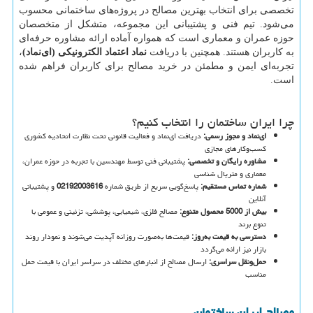
تخصصی برای انتخاب بهترین مصالح در پروژه‌های ساختمانی محسوب
می‌شود. تیم فنی و پشتیبانی این مجموعه، متشکل از متخصصان
حوزه عمران و معماری است که همواره آماده ارائه مشاوره حرفه‌ای
به کاربران هستند. همچنین با دریافت
نماد اعتماد الکترونیکی (ای‌نماد)
،
تجربه‌ای ایمن و مطمئن در خرید مصالح برای کاربران فراهم شده
است.
چرا ایران ساختمان را انتخاب کنیم؟
ای‌نماد و مجوز رسمی
:
دریافت ای‌نماد و فعالیت قانونی تحت نظارت اتحادیه کشوری
کسب‌وکارهای مجازی
مشاوره رایگان و تخصصی
:
پشتیبانی فنی توسط مهندسین با تجربه در حوزه عمران،
معماری و متریال شناسی
شماره تماس مستقیم
:
پاسخ‌گویی سریع از طریق شماره
02192003616
و پشتیبانی
آنلاین
بیش از 5000 محصول متنوع
:
مصالح فلزی، شیمیایی، پوششی، تزئینی و عمومی با
تنوع برند
دسترسی به قیمت به‌روز
:
قیمت‌ها به‌صورت روزانه آپدیت می‌شوند و نمودار روند
بازار نیز ارائه می‌گردد
حمل‌ونقل سراسری
:
ارسال مصالح از انبارهای مختلف در سراسر ایران با قیمت حمل
مناسب
مصالح ایران ساختمان