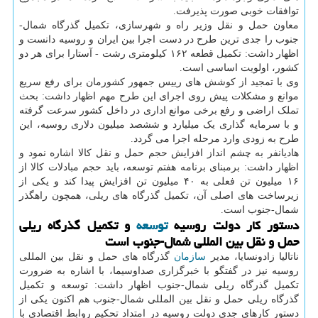
توافقات خوبی صورت پذیرفت.
معاون حمل و نقل وزیر راه و شهرسازی، تکمیل گذرگاه شمال-
جنوب را جدی ترین طرح در دست اجرا بین ایران و روسیه دانست و
اظهار داشت: تکمیل قطعه ۱۶۲ کیلومتری رشت - آستارا برای هر دو
کشور، اولویت اساسی است.
وی با تمجید از کوشش های رییس جمهور کشورمان برای رفع سریع
موانع و مشکلات پیش روی اجرای این طرح مهم اظهار داشت: بحث
تملک اراضی و رفع برخی موانع اداری در داخل کشور سرعت گرفته
و با سرمایه گذاری یک میلیارد و ششصد میلیون دلاری روسیه، این
طرح به زودی وارد مرحله اجرا می گردد.
هادیانفر به چشم انداز افزایش حجم حمل و نقل کالا اشاره نمود و
اظهار داشت: برمبنای برنامه هفتم توسعه، باید حجم مبادلات کالا از
۱۶ میلیون تن فعلی به ۴۰ میلیون تن افزایش پیدا کند و یکی از
زیرساخت های اصلی آن، تکمیل گذرگاه های ریلی، همچون راهگذر
شمال-جنوب است.
دستور کار دولت روسیه
توسعه
و تکمیل گذرگاه ریلی
حمل و نقل بین المللی شمال-جنوب است
ناتالیا زادونسایا، مدیر
سازمان
گذرگاه های حمل و نقل بین المللی
روسیه نیز در گفتگو با خبرگزاری صداوسیما، با اشاره به ضرورت
تکمیل گذرگاه ریلی شمال-جنوب اظهار داشت: توسعه و تکمیل
گذرگاه ریلی حمل و نقل بین المللی شمال-جنوب هم اکنون یکی از
دستور کارهای جدی دولت روسیه در امتداد تحکیم روابط اقتصادی با