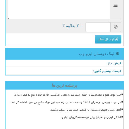
= ۳ بعلاوه ۳
ارسال نظر
لینک دوستان ایزو وب
فیش حج
قیمت بیسیم کنوود
پربیننده ترین ها
خسارتهای قطع و محدودیت و اختلال اینترنت بازهم برای کسب وکارها خاطره تلخ به همراه دارد
در دولت رئیسی در بحران 1401 وعده دادند اینترنت به طور موقت قطع می شود اما ماندگار شد
آقای رئیس جمهوری دستور بازگشایی اینترنت را پیگیری کنید
آمادگی ایران و اسپانیا برای توسعه همکاریهای تجاری