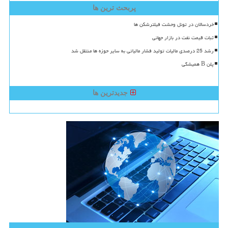
پربحث ترین ها
خردسالان در تونل وحشت فیلترشکن ها
ثبات قیمت نفت در بازار جهانی
رشد 25 درصدی مالیات تولید فشار مالیاتی به سایر حوزه ها منتقل شد
پلن B همیشگی
جدیدترین ها