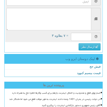
= ۷ بعلاوه ۳
ارسال نظر
لینک دوستان ایزو وب
فیش حج
قیمت بیسیم کنوود
پربیننده ترین ها
خسارتهای قطع و محدودیت و اختلال اینترنت بازهم برای کسب وکارها خاطره تلخ به همراه دارد
در دولت رئیسی در بحران 1401 وعده دادند اینترنت به طور موقت قطع می شود اما ماندگار شد
آقای رئیس جمهوری دستور بازگشایی اینترنت را پیگیری کنید