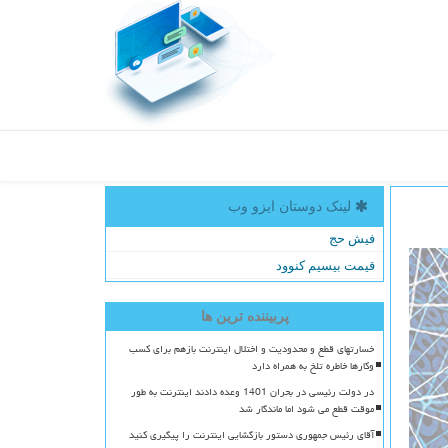
لینک دوستان ایزو وب
فیش حج
قیمت بیسیم کنوود
پربیننده ترین ها
خسارتهای قطع و محدودیت و اختلال اینترنت بازهم برای کسب
وکارها خاطره تلخ به همراه دارد
در دولت رئیسی در بحران 1401 وعده دادند اینترنت به طور
موقت قطع می شود اما ماندگار شد
آقای رئیس جمهوری دستور بازگشایی اینترنت را پیگیری کنید