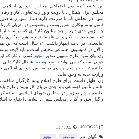
این عضو کمیسیون اجتماعی مجلس شورای اسلامی 
مجلس برای همکاری با دولت و وزارت تعاون، کار و رفاه ا
نمود: در مجلس باید با سرعت کارها دنبال شود و به صور
قانون بیمه بیکاری ضروریست و بخصوص در جریان کرونا 
چه لزوم جدی دارد و چند میلیون کارگری که در ساختار 
ثبت نشده بودند، بیکار و بی پناه شدند و ما هیچ راهکاری بر
عنابستانی در ادامه اظهار د
و الان در کمیسیون اجتماعی مجلس است و باید لایحه توس
وی بیان نمود: طرح تسهیل صدور
مجوز
کسب و کار که این 
خوبی است که می تواند به نفع
توسعه
اشتغال کارگشایی نم
نماینده غرب خراسان رضوی در مجلس شورای اسلامی خاطر
وزارت خانه به وجود بیاید.
وی اظهار داشت: برای طرح اصلاح بیمه کارگران ساختما
خانه و تأمین اجتماعی باید جدی تر پای کار بیایند و طرح باید
نماینده مردم سبزوار در مجلس شورای اسلامی اضافه کرد:
واگذار شود و اگر در مجلس شورای اسلامی احتیاج به اصلاح
1400/06/23
11:43:05
تگهای خبر:
توسعه
,
مجوز