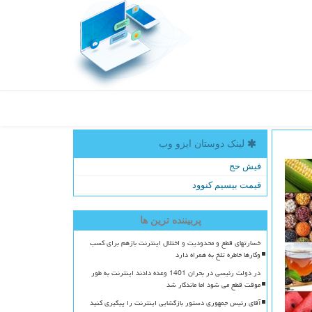
لینک دوستان ایزو وب
فیش حج
قیمت بیسیم کنوود
پربیننده ترین ها
خسارتهای قطع و محدودیت و اختلال اینترنت بازهم برای کسب
وکارها خاطره تلخ به همراه دارد
در دولت رئیسی در بحران 1401 وعده دادند اینترنت به طور
موقت قطع می شود اما ماندگار شد
آقای رئیس جمهوری دستور بازگشایی اینترنت را پیگیری کنید