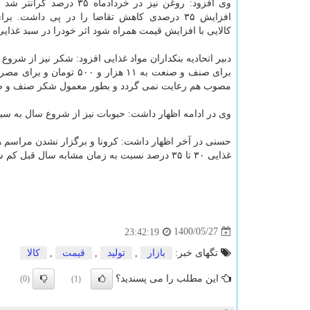
وی افزود: روغن نیز در خردادماه ۳۵ در
افزایش ۳۵ درصدی کاهش تقاضا را در پی داشت. بر
کالایی با افزایش قیمت همراه شود اثر خودرا در سبد غذای
برای صنف و صنعت به ۱۱ هزار و ۵۰۰ تومان و برای مصرف کننده از ۸۷۰۰ تومان به ۱۵ هزار تومان رسیده است. بااینکه در
مصوب هم رعایت نمی گردد و بطور معمول شکر صنف و صنعت ۱۰۰۰ تا ۱۵۰۰ تومان بالاتر از نرخ مصوب خرید و فر
وی در ادامه اظهار داشت: حبوبات نیز از شروع سال به سبب خشکسالی و کاهش تولید 
حسنی در آخر اظهار داشت: کرونا و برگزار نشدن مراسم 
غذایی ۳۰ تا ۳۵ درصد نسبت به زمان مشابه سال قبل کم شود.
1400/05/27
23:42:19
تگهای خبر:
بازار
,
تولید
,
قیمت
,
كالا
این مطلب را می پسندید؟
(0)
(1)