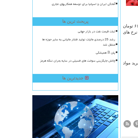
آمادگی ایران و اسپانیا برای توسعه همکاریهای تجاری
پربحث ترین ها
دبیر اتحادیه بنکداران مواد غذایی افزود: شکر نیز از شروع سال افزایش قیمت ۹۰ درصدی را تجربه کرده است و قیمت مصوب آن از ۶۶۵۰ تومان
ثبات قیمت نفت در بازار جهانی
رخ های
رشد 25 درصدی مالیات تولید فشار مالیاتی به سایر حوزه ها
منتقل شد
پلن B همیشگی
چالش جایگزینی سوخت های فسیلی در سایه بحران تنگه هرمز
ید مواد
جدیدترین ها