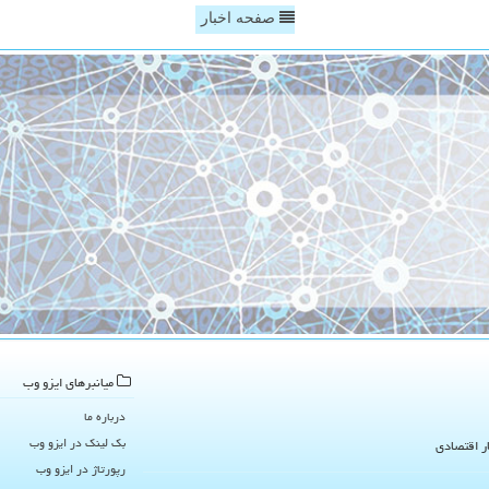
صفحه اخبار
میانبرهای ایزو وب
درباره ما
بک لینک در ایزو وب
ار اقتصادی
رپورتاژ در ایزو وب