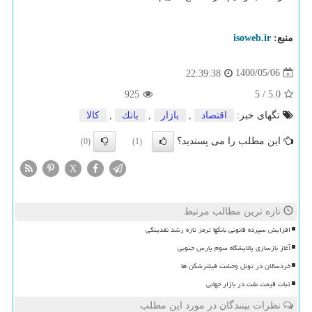
منبع:
isoweb.ir
1400/05/06
22:39:38
925
5
/
5.0
تگهای خبر:
اقتصاد
,
بازار
,
بانك
,
كالا
این مطلب را می پسندید؟
(0)
(1)
X
تازه ترین مطالب مرتبط
افزایش سپرده قانونی بانکها ترمز تازه رشد نقدینگی
آغاز بازسازی پالایشگاه سوم پارس جنوبی
خردسالان در تونل وحشت فیلترشکن ها
ثبات قیمت نفت در بازار جهانی
نظرات بینندگان در مورد این مطلب