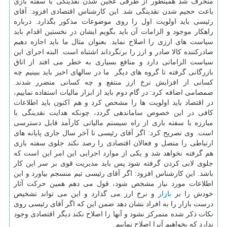
منحرف شد همینطور از طرفی عجین شدن نقدینگی با سفته بازی
باعث حجیم شدن نقدینگی شد. این کارشناس اقتصادی افزود: آقای
رئیسی باید اولویت اول را روی موضوعات مذکور بگذارد. درباره
راهکار موجود و الزامات آن باید بگویم ایشان در نخستین اقدام باید
سیاست های ارزی را اصلاح نماید. بعنوان مثال ما باید اجازه دهیم
صادرکننده کالا صادر و ارز را برنگرداند اشتباه است. البته اجرای این
سیاست الزاماتی دارد و منافع بسیاری به خطر می افتد از اتاق
بازرگانی گرفته تا گروه های دیگر. ما در سالهای اخیر باید ببینیم چه
کسانی از افزایش نرخ ارز منتفع و چه کسانی متضرر شدند.
صمصامی اضافه کرد: در گام دوم باید از ابزار مالیات استفاده نماییم،
در اقتصاد باید اولویت ها را مشخص کرد و هم اکنون باید اطلاعات
کافی در این خصوص ساماندهی گردد، چونکه هدایت نقدینگی با
مبارزه با سفته بازی از راه سیستم مالیاتی کارآمد قابل دسترسی
است. وی تصریح کرد: اگر آقای رئیسی تا آخر سال جاری پایانه های
ارتباطی را متصل و فعالان اقتصادی را رصد نکند جلوی سفته بازی
هم گرفته نخواهد شد و یکی از موارد اجرایی این امر این است که
جلوی لابی کردن گرفته شود پس باید مدیریت قوی بر سر این کار
باشد. این کارشناس افزود: اگر آقای رئیسی تیم منسجم بیاورد و این
اطلاعات مورد نیاز مشخص شود، قول می دهم همین حرکت آثار
خودش را بر
بازار
و نرخ ارز می گذارد و این می تواند تشخیص
درست بازار را به افراد نشان دهد ضمن این که اگر آقای رئیسی روی
نکات ذکر شده متمرکز نشود و آنها را اصلاح نکند دیگر اقتصادی وجود
ندارد که بخواهیم آنرا اصلاح نماییم.