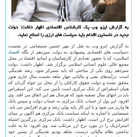
به گزارش ایزو وب یک کارشناس اقتصادی اظهار داشت: دولت
جدید در نخستین اقدام باید سیاست های ارزی را اصلاح نماید.
به گزارش ایزو وب به نقل از مهر حسین صمصامی در نشست
«سیاست های اقتصادی پیشنهادی به دولت سیزدهم از نگاه
اقتصاد
اسلامی» که با حضور تعدادی از کارشناسان و اساتید اقتصاد در محل
مجمع عالی علوم انسانی اسلامی برگزار شد، اظهار داشت: دولت
سیزدهم روی یکی از مباحثی که باید متمرکز شود، رشد نقدینگی
است. درآمدهای نفتی و مالیاتی چهار ماهه نخست سال جاری هنوز
محقق نشده و دولت حقوق کارکنان را از محل تن خواه گردان که
همان استقراض از بانک مرکزی است تأمین می کند، این استقراض
باید در انتهای سال تصفیه شود که هرسال هم این اتفاق می افتد. وی
افزود: این پول از حساب بانک مرکزی به حساب دولت و سپس بانک
ها واریز می شود و با این کار پایه پولی رشد و تورم افزایش می یابد.
صمصامی با اشاره به اینکه سیاست بانک مرکزی هم اکنون بر مبنای
افزایش نرخ ارز است، اظهار داشت: بانک مرکزی بزرگترین اشتباه
استراتژیک را در مورد نرخ ارز مرتکب شد. وی افزود: ما به علت
نداشتن نظام مالیاتی درست، شاهد بودیم نقدینگی از مسیر خود