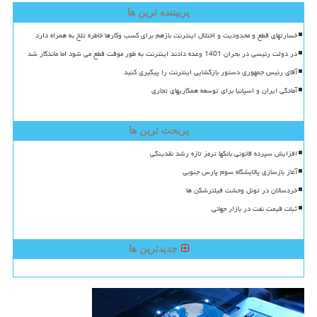
پربیننده ترین ها
خسارتهای قطع و محدودیت و اختلال اینترنت بازهم برای کسب وکارها خاطره تلخ به همراه دارد
در دولت رئیسی در بحران 1401 وعده دادند اینترنت به طور موقت قطع می شود اما ماندگار شد
آقای رئیس جمهوری دستور بازگشایی اینترنت را پیگیری کنید
آمادگی ایران و اسپانیا برای توسعه همکاریهای تجاری
پربحث ترین ها
افزایش سپرده قانونی بانکها ترمز تازه رشد نقدینگی
آغاز بازسازی پالایشگاه سوم پارس جنوبی
خردسالان در تونل وحشت فیلترشکن ها
ثبات قیمت نفت در بازار جهانی
جدیدترین ها