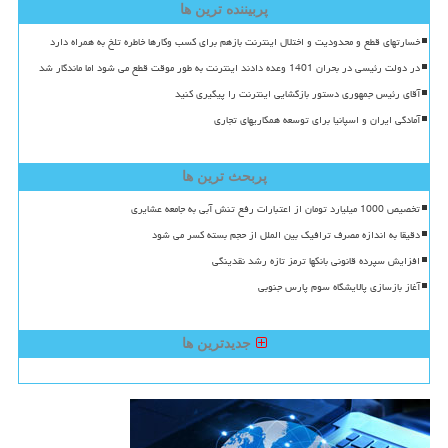
پربیننده ترین ها
خسارتهای قطع و محدودیت و اختلال اینترنت بازهم برای کسب وکارها خاطره تلخ به همراه دارد
در دولت رئیسی در بحران 1401 وعده دادند اینترنت به طور موقت قطع می شود اما ماندگار شد
آقای رئیس جمهوری دستور بازگشایی اینترنت را پیگیری کنید
آمادگی ایران و اسپانیا برای توسعه همکاریهای تجاری
پربحث ترین ها
تخصیص 1000 میلیارد تومان از اعتبارات رفع تنش آبی به جامعه عشایری
دقیقا به اندازه مصرف ترافیک بین الملل از حجم بسته کسر می شود
افزایش سپرده قانونی بانکها ترمز تازه رشد نقدینگی
آغاز بازسازی پالایشگاه سوم پارس جنوبی
جدیدترین ها