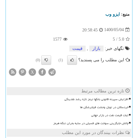
منبع:
ایزو وب
1400/05/04
20:58:45
1577
5
/
5.0
تگهای خبر:
بازار
,
قیمت
این مطلب را می پسندید؟
(0)
(1)
X
تازه ترین مطالب مرتبط
افزایش سپرده قانونی بانکها ترمز تازه رشد نقدینگی
خردسالان در تونل وحشت فیلترشکن ها
ثبات قیمت نفت در بازار جهانی
چالش جایگزینی سوخت های فسیلی در سایه بحران تنگه هرمز
نظرات بینندگان در مورد این مطلب