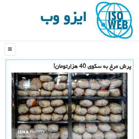
ایزو وب
منو
پرش مرغ به سكوی 40 هزارتومان!