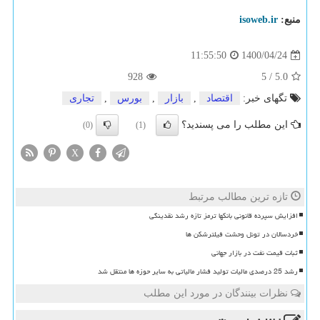
منبع:
isoweb.ir
1400/04/24
11:55:50
928
5
/
5.0
تگهای خبر:
اقتصاد
,
بازار
,
بورس
,
تجاری
این مطلب را می پسندید؟
(0)
(1)
X
تازه ترین مطالب مرتبط
افزایش سپرده قانونی بانکها ترمز تازه رشد نقدینگی
خردسالان در تونل وحشت فیلترشکن ها
ثبات قیمت نفت در بازار جهانی
رشد 25 درصدی مالیات تولید فشار مالیاتی به سایر حوزه ها منتقل شد
نظرات بینندگان در مورد این مطلب