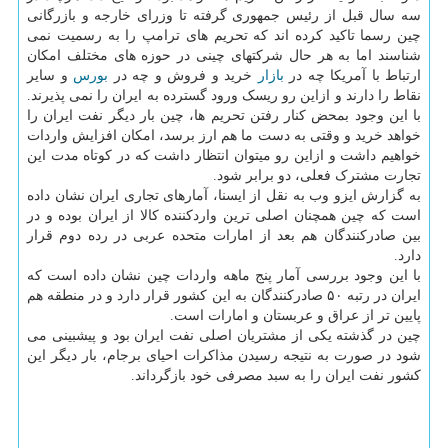
سه سال قبل از رئیس جمهوری گرفته تا وزرای خارجه و بازرگانی
چین رسما تاکید کرده اند که تحریم های ترامپ را به رسمیت نمی
شناسند اما به هر حال شرکتهای چینی در حوزه های مختلف امکان
ارتباط با آمریکا چه در
بازار
خرید و فروش و چه در
بورس
و سایر
نقاط را دارند و ازاین رو ریسک ورود گسترده به ایران را نمی پذیرند.
با این وجود بمحض کنار رفتن تحریم ها، چین بار دیگر نفت ایران را
خواهد خرید و وقتی به دست ما هم ارز برسد، امکان افزایش واردات
خواهیم داشت و ازاین رو میتوان انتظار داشت که در کوتاه مدت این
تجارت مشترک فعلی، دو برابر شود.
به گزارش ایزو وب به نقل از ایسنا، آمارهای تجاری ایران نشان داده
است که چین همچنان اصلی ترین واردکننده کالا از ایران بوده و در
بین صادرکنندگان هم بعد از امارات متحده عربی در رده دوم قرار
دارد.
با این وجود بررسی آمار پنج ماهه واردات چین نشان داده است که
ایران در رتبه ۵۰ صادرکنندگان به این کشور قرار دارد و در منطقه هم
پایین تر از عراق و عربستان و امارات است.
چین در گذشته یکی از مشتریان اصلی نفت ایران بود و پیشبینی می
شود در صورت به نتیجه رسیدن مذاکرات احیای برجام، بار دیگر این
کشور نفت ایران را به سبد مصرفی خود بازگرداند.