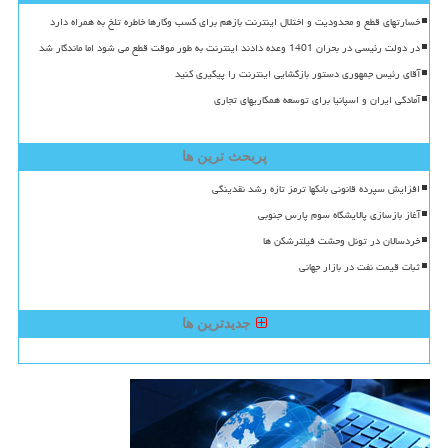
خسارتهای قطع و محدودیت و اختلال اینترنت بازهم برای کسب وکارها خاطره تلخ به همراه دارد
در دولت رئیسی در بحران 1401 وعده دادند اینترنت به طور موقت قطع می شود اما ماندگار شد
آقای رئیس جمهوری دستور بازگشایی اینترنت را پیگیری کنید
آمادگی ایران و اسپانیا برای توسعه همکاریهای تجاری
پربحث ترین ها
افزایش سپرده قانونی بانکها ترمز تازه رشد نقدینگی
آغاز بازسازی پالایشگاه سوم پارس جنوبی
خردسالان در تونل وحشت فیلترشکن ها
ثبات قیمت نفت در بازار جهانی
جدیدترین ها