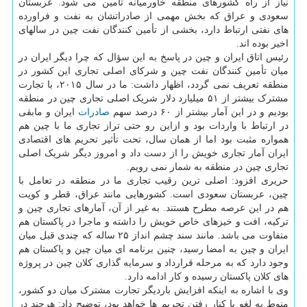
نیاز از راه کشورهای منطقه خاورمیانه تأمین می شود. عربستان
سعودی و عراق که بخش مهمی از صادراتشان به نفت و فراورده
های نفتی ارتباط دارد، بخشی از تأمین کنندگان نفت چین در سالهای
اخیر بوده اند.
رئیس اتاق ایران و چین در پاسخ به این سؤال که چرا دیگر ایران در
میان تأمین کنندگان نفت چین و شرکای اصلی تجاری این کشور در
منطقه تعریف نمی گردد، اظهار داشت: ما در سال ۲۰۱۵، با تجارت
مشترک بیشتر از ۵۱ میلیارد دلار شریک اصلی تجاری چین در منطقه
بودیم و در این آمار بیشتر از ۶۰ درصد سهم
صادرات
ایران و مابقی
در ارتباط با واردات بود و ازاین رو حتی تراز تجاری ما با چین هم
همواره مثبت بود اما از همان سال، تحت تأثیر تحریم های اقتصادی
ایران آمار تجاری خویش را از دست داد و امروز دیگر شریک اصلی
تجاری چین در منطقه به شمار نمی رویم.
حریری افزود: اصلی ترین رقیب تجاری ما در منطقه در تعامل با
چین، عربستان سعودی است. کشورهایی مانند عراق، قطر و کویت
هم در این عرصه مطرح هستند. به غیر از آن، آمارهای تجاری چین و
ترکیه، افت و خیزهای خاص خویش را داشته و ماجرا در پاکستان هم
متفاوت می باشد. مانند سند چشم انداز ۲۵ ساله که چندی قبل میان
ایران و چین به امضا رسید، چنین برنامه ای میان چین و پاکستان هم
وجود دارد که به مرحله قرارداد و سرمایه گذاری کلان چین در پروژه
های کلان پاکستان رسیده و کار ادامه دارد.
وی با اشاره به اینکه افزایش باردیگر تجارت مشترک میان دو کشور،
منوط به لغو یا کنار رفتن تحریم ها خواهد بود، توضیح داد: هرچند در