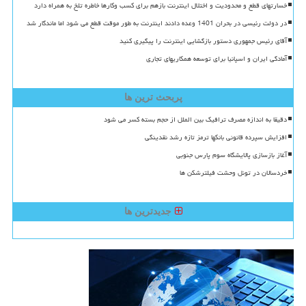
خسارتهای قطع و محدودیت و اختلال اینترنت بازهم برای کسب وکارها خاطره تلخ به همراه دارد
در دولت رئیسی در بحران 1401 وعده دادند اینترنت به طور موقت قطع می شود اما ماندگار شد
آقای رئیس جمهوری دستور بازگشایی اینترنت را پیگیری کنید
آمادگی ایران و اسپانیا برای توسعه همکاریهای تجاری
پربحث ترین ها
دقیقا به اندازه مصرف ترافیک بین الملل از حجم بسته کسر می شود
افزایش سپرده قانونی بانکها ترمز تازه رشد نقدینگی
آغاز بازسازی پالایشگاه سوم پارس جنوبی
خردسالان در تونل وحشت فیلترشکن ها
جدیدترین ها