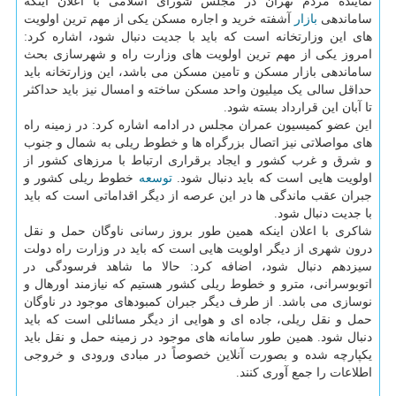
نماینده مردم تهران در مجلس شورای اسلامی با اعلان اینکه
ساماندهی
بازار
آشفته خرید و اجاره مسکن یکی از مهم ترین اولویت
های این وزارتخانه است که باید با جدیت دنبال شود، اشاره کرد:
امروز یکی از مهم ترین اولویت های وزارت راه و شهرسازی بحث
ساماندهی بازار مسکن و تامین مسکن می باشد، این وزارتخانه باید
حداقل سالی یک میلیون واحد مسکن ساخته و امسال نیز باید حداکثر
تا آبان این قرارداد بسته شود.
این عضو کمیسیون عمران مجلس در ادامه اشاره کرد: در زمینه راه
های مواصلاتی نیز اتصال بزرگراه ها و خطوط ریلی به شمال و جنوب
و شرق و غرب کشور و ایجاد برقراری ارتباط با مرزهای کشور از
اولویت هایی است که باید دنبال شود.
توسعه
خطوط ریلی کشور و
جبران عقب ماندگی ها در این عرصه از دیگر اقداماتی است که باید
با جدیت دنبال شود.
شاکری با اعلان اینکه همین طور بروز رسانی ناوگان حمل و نقل
درون شهری از دیگر اولویت هایی است که باید در وزارت راه دولت
سیزدهم دنبال شود، اضافه کرد: حالا ما شاهد فرسودگی در
اتوبوسرانی، مترو و خطوط ریلی کشور هستیم که نیازمند اورهال و
نوسازی می باشد. از طرف دیگر جبران کمبودهای موجود در ناوگان
حمل و نقل ریلی، جاده ای و هوایی از دیگر مسائلی است که باید
دنبال شود. همین طور سامانه های موجود در زمینه حمل و نقل باید
یکپارچه شده و بصورت آنلاین خصوصاً در مبادی ورودی و خروجی
اطلاعات را جمع آوری کنند.