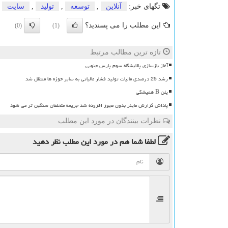
تگهای خبر:
آنلاین
,
توسعه
,
تولید
,
سایت
این مطلب را می پسندید؟
(0)
(1)
تازه ترین مطالب مرتبط
آغاز بازسازی پالایشگاه سوم پارس جنوبی
رشد 25 درصدی مالیات تولید فشار مالیاتی به سایر حوزه ها منتقل شد
پلن B همیشگی
پاداش گزارش ماینر بدون مجوز افزوده شد جریمه متخلفان سنگین تر می شود
نظرات بینندگان در مورد این مطلب
لطفا شما هم
در مورد این مطلب
نظر دهید