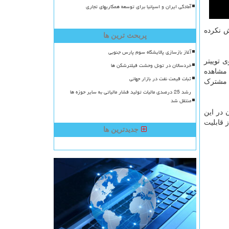
آمادگی ایران و اسپانیا برای توسعه همکاریهای تجاری
ش نکرده
پربحث ترین ها
آغاز بازسازی پالایشگاه سوم پارس جنوبی
 توییتر
خردسالان در تونل وحشت فیلترشکن ها
 مشاهده
ثبات قیمت نفت در بازار جهانی
د مشترک
رشد 25 درصدی مالیات تولید فشار مالیاتی به سایر حوزه ها
منتقل شد
 در این
 قابلیت
جدیدترین ها