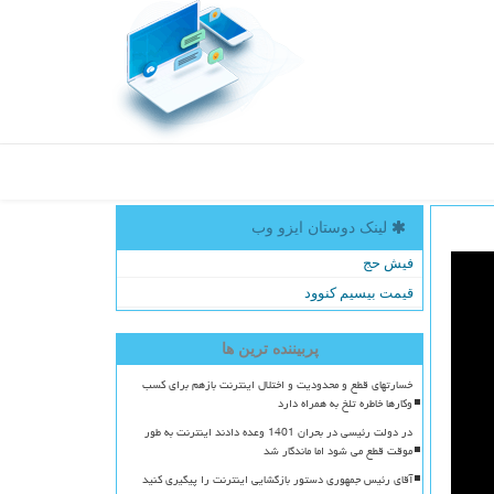
لینک دوستان ایزو وب
فیش حج
قیمت بیسیم کنوود
پربیننده ترین ها
خسارتهای قطع و محدودیت و اختلال اینترنت بازهم برای کسب
وکارها خاطره تلخ به همراه دارد
در دولت رئیسی در بحران 1401 وعده دادند اینترنت به طور
موقت قطع می شود اما ماندگار شد
آقای رئیس جمهوری دستور بازگشایی اینترنت را پیگیری کنید