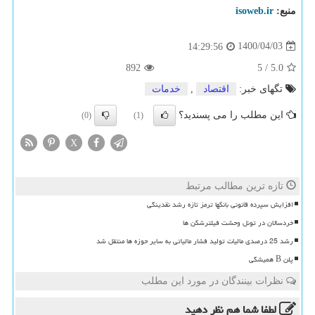
منبع:
isoweb.ir
1400/04/03
14:29:56
892
5
/
5.0
تگهای خبر:
اقتصاد
,
خدمات
این مطلب را می پسندید؟
(0)
(1)
X
تازه ترین مطالب مرتبط
افزایش سپرده قانونی بانکها ترمز تازه رشد نقدینگی
خردسالان در تونل وحشت فیلترشکن ها
رشد 25 درصدی مالیات تولید فشار مالیاتی به سایر حوزه ها منتقل شد
پلن B همیشگی
نظرات بینندگان در مورد این مطلب
لطفا شما هم
نظر دهید