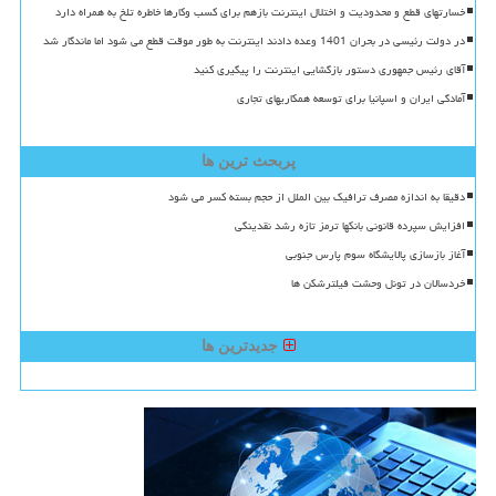
خسارتهای قطع و محدودیت و اختلال اینترنت بازهم برای کسب وکارها خاطره تلخ به همراه دارد
در دولت رئیسی در بحران 1401 وعده دادند اینترنت به طور موقت قطع می شود اما ماندگار شد
آقای رئیس جمهوری دستور بازگشایی اینترنت را پیگیری کنید
آمادگی ایران و اسپانیا برای توسعه همکاریهای تجاری
پربحث ترین ها
دقیقا به اندازه مصرف ترافیک بین الملل از حجم بسته کسر می شود
افزایش سپرده قانونی بانکها ترمز تازه رشد نقدینگی
آغاز بازسازی پالایشگاه سوم پارس جنوبی
خردسالان در تونل وحشت فیلترشکن ها
جدیدترین ها