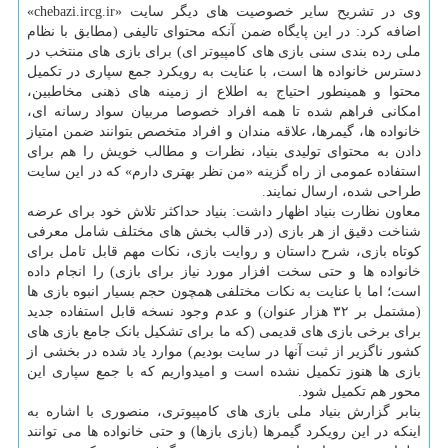
وی در تشریح سایر خصوصیت های دیگر سایت «chebazi.ircg.ir»
اضافه کرد: در این پایگاه ضمن آنکه محتوای تالیفی (مطابق با نظام
ملی رده بندی سنی بازی های کامپیوتر ای) برای بازی های منتخب در
دسترس خانواده ها است، با عنایت به رویکرد جمع سپاری در تکمیل
محتوا و همینطور احتیاج به اطلاع از زمینه های ذهنی مخاطبین،
امکانی فراهم شده تا همه افراد خصوصا مربیان سواد رسانه ای،
خانواده ها، گیمرها، علاقه مندان و افراد متخصص بتوانند ضمن امتیاز
دادن به محتوای تولیدی بنیاد، نظرات و مطالب خویش را هم برای
استفاده عمومی از راه گزینه «من نظر بهتری دارم» که در این سایت
طراحی شده، ارسال نمایند.
معاون نظارت بنیاد اظهار داشت: بنیاد حداکثر تلاش خود برای عرضه
شناخت دقیق از هر بازی (در قالب بخش های مختلف شامل معرفی
کوتاه بازی، شرح داستان و روایت بازی، نکات مهم قابل تامل برای
خانواده ها و حتی سخت افزار مورد نیاز برای بازی) را انجام داده
است؛ اما با عنایت به نکات مختلفی همچون حجم بسیار انبوه بازی ها
(مشتمل بر ۳۲ هزار عنوان) و عدم وجود نسخه قابل استفاده جدید
برای برخی بازی های قدیمی (که ما برای تشکیل بانک جامع بازی های
کشور ناگزیر از ثبت آنها در سایت بودیم) موارد یاد شده در بخشی از
بازی ها هنوز تکمیل نشده است و امیدواریم که با جمع سپاری این
محور هم تکمیل شود.
بنابر گزارش بنیاد ملی بازی های کامپیوتری، منصوری با اشاره به
اینکه در این رویکرد گیمرها (بازی بازها) و حتی خانواده ها می توانند