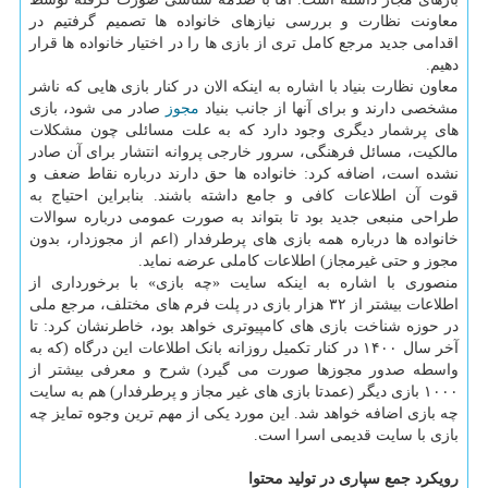
معاونت نظارت و بررسی نیازهای خانواده ها تصمیم گرفتیم در
اقدامی جدید مرجع کامل تری از بازی ها را در اختیار خانواده ها قرار
دهیم.
معاون نظارت بنیاد با اشاره به اینکه الان در کنار بازی هایی که ناشر
مشخصی دارند و برای آنها از جانب بنیاد
مجوز
صادر می شود، بازی
های پرشمار دیگری وجود دارد که به علت مسائلی چون مشکلات
مالکیت، مسائل فرهنگی، سرور خارجی پروانه انتشار برای آن صادر
نشده است، اضافه کرد: خانواده ها حق دارند درباره نقاط ضعف و
قوت آن اطلاعات کافی و جامع داشته باشند. بنابراین احتیاج به
طراحی منبعی جدید بود تا بتواند به صورت عمومی درباره سوالات
خانواده ها درباره همه بازی های پرطرفدار (اعم از مجوزدار، بدون
مجوز و حتی غیرمجاز) اطلاعات کاملی عرضه نماید.
منصوری با اشاره به اینکه سایت «چه بازی» با برخورداری از
اطلاعات بیشتر از ۳۲ هزار بازی در پلت فرم های مختلف، مرجع ملی
در حوزه شناخت بازی های کامپیوتری خواهد بود، خاطرنشان کرد: تا
آخر سال ۱۴۰۰ در کنار تکمیل روزانه بانک اطلاعات این درگاه (که به
واسطه صدور مجوزها صورت می گیرد) شرح و معرفی بیشتر از
۱۰۰۰ بازی دیگر (عمدتا بازی های غیر مجاز و پرطرفدار) هم به سایت
چه بازی اضافه خواهد شد. این مورد یکی از مهم ترین وجوه تمایز چه
بازی با سایت قدیمی اسرا است.
رویکرد جمع سپاری در تولید محتوا