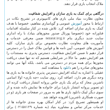
ملاک انتخاب بازی قرار دهند.
درگاهی برای کمک به بازی سازان و افزایش شفافیت
معاون نظارت بنیاد ملی بازی های کامپیوتری در تشریح نکات در
ارتباط با محور
آموزش
عمومی و گویاسازی مفاهیم، خصوصا با هدف
کمک به بازی سازان اضافه کرد: تلاش شده در کنار سلسله اقدامات
فناورانه خود (خصوصا پورتال صدور مجوزهای بنیاد)، با راه اندازی
سایت جدید دیگری بنام nezarat.ircg.ir ضمن معرفی خدمات و
مأموریت های معاونت نظارت بخصوص برای بازی سازان، کلیه
آموزش های عمومی، آیین نامه ها و قوانین ملاک عمل را در دسترس
قرار دهیم تا ضمن افزایش شفافیت، دسترس پذیری به مستندات را
هم افزایش دهیم. ما حالا در شرایطی هستیم که نه تنها صف دریافت
مجوزها برای همه مردم در دسترس می باشد، بلکه آنها می توانند
مجوزهای صادره را هم
دانلود
یا مشاهده کنند.
عقیلی با اشاره به اینکه افزایش دسترس پذیری خانواده ها به بازی ها
وجه دیگری هم دارد، اضافه کرد: روی سایت «چه بازی» اولا اسامی
ناشرین مجاز که برای یک بازی خاص پروانه انتشار دریافت کرده اند
(و تصویر پروانه انتشار بازی) برای خانواده ها نمایش داده شده و از
سوی دیگر لینک دانلود بازی ها هم به مرور در صفحات هر بازی (و در
صورت همکاری ناشرین) افزوده خواهد شد.
او همینطور تصریح کرد: در کنار امکان بهره مندی خانواده ها از
خدمات مرکز تماس و مشاوره بنیاد (به شماره ۰۲۱۵۸۱۲۹) برای