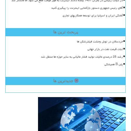
در دولت رئیسی در بحران 1401 وعده دادند اینترنت به طور موقت قطع می شود اما ماندگار شد
آقای رئیس جمهوری دستور بازگشایی اینترنت را پیگیری کنید
آمادگی ایران و اسپانیا برای توسعه همکاریهای تجاری
پربحث ترین ها
خردسالان در تونل وحشت فیلترشکن ها
ثبات قیمت نفت در بازار جهانی
رشد 25 درصدی مالیات تولید فشار مالیاتی به سایر حوزه ها منتقل شد
پلن B همیشگی
جدیدترین ها