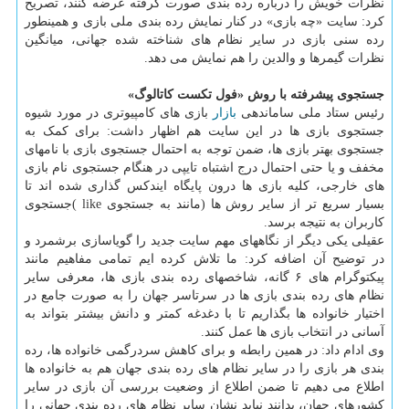
نظرات خویش را درباره رده بندی صورت گرفته عرضه کنند، تصریح
کرد: سایت «چه بازی» در کنار نمایش رده بندی ملی بازی و همینطور
رده سنی بازی در سایر نظام های شناخته شده جهانی، میانگین
نظرات گیمرها و والدین را هم نمایش می دهد.
جستجوی پیشرفته با روش «فول تکست کاتالوگ»
رئیس ستاد ملی ساماندهی
بازار
بازی های کامپیوتری در مورد شیوه
جستجوی بازی ها در این سایت هم اظهار داشت: برای کمک به
جستجوی بهتر بازی ها، ضمن توجه به احتمال جستجوی بازی با نامهای
مخفف و یا حتی احتمال درج اشتباه تایپی در هنگام جستجوی نام بازی
های خارجی، کلیه بازی ها درون پایگاه ایندکس گذاری شده اند تا
بسیار سریع تر از سایر روش ها (مانند به جستجوی like )جستجوی
کاربران به نتیجه برسد.
عقیلی یکی دیگر از نگاههای مهم سایت جدید را گویاسازی برشمرد و
در توضیح آن اضافه کرد: ما تلاش کرده ایم تمامی مفاهیم مانند
پیکتوگرام های ۶ گانه، شاخصهای رده بندی بازی ها، معرفی سایر
نظام های رده بندی بازی ها در سرتاسر جهان را به صورت جامع در
اختیار خانواده ها بگذاریم تا با دغدغه کمتر و دانش بیشتر بتواند به
آسانی در انتخاب بازی ها عمل کنند.
وی ادام داد: در همین رابطه و برای کاهش سردرگمی خانواده ها، رده
بندی هر بازی را در سایر نظام های رده بندی جهان هم به خانواده ها
اطلاع می دهیم تا ضمن اطلاع از وضعیت بررسی آن بازی در سایر
کشورهای جهان، بدانند نباید نشان سایر نظام های رده بندی جهانی را