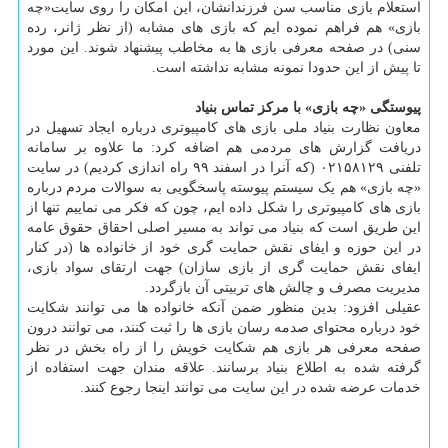
استعلام بازی مناسب سن فرزندانشان، این امکان را روی سایت«چه
بازی» هم فراهم نموده ایم که بازی های مشابه (از نظر ژانر، رده
سنی) در صفحه معرفی بازی ها به مخاطب پیشنهاد شوند. این مورد
تا پیش از این حدودا نمونه مشابه نداشته است.
پیوستگی «چه بازی» با مرکز تماس بنیاد
معاون نظارت بنیاد ملی بازی های کامپیوتری درباره ایجاد تسهیل در
دریافت گزارش های مردمی هم اضافه کرد: ما علاوه بر سامانه
تلفنی ۰۲۱۵۸۱۲۹ (که آنرا در اسفند ۹۹ راه اندازی کردیم) در سایت
«چه بازی» هم یک سیستم پیوسته پاسخگویی به سوالات مردم درباره
بازی های کامپیوتری را شکل داده ایم، چون که فکر می نماییم تنها از
این طریق است که بنیاد می تواند به مسیر اصلی احقاق حقوق عامه
در این حوزه و ایفای نقش حمایت گری خود از خانواده ها (در کنار
ایفای نقش حمایت گری از بازی سازان) جهت ارتقای سواد بازی،
مدیریت مصرف و چالش های تربیتی آن بازگردد.
عقیلی افزود: بدین منظور ضمن آنکه خانواده ها می توانند شکایت
خود درباره محتوای صدمه رسان بازی ها را ثبت کنند، می توانند درون
صفحه معرفی هر بازی هم شکایت خویش را از راه بخش در نظر
گرفته شده به اطلاع بنیاد برسانند. علاقه مندان جهت استفاده از
خدمات عرضه شده در این سایت می توانند اینجا رجوع کنند.