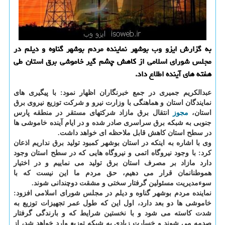
به گزارش ایزو وب بوشهر نماینده مردم بوشهر گناوه و دیلم در
مجلس شورای اسلامی از کاهش چشم گیر خاموشی برق استان طی
هفته های آینده اطلاع داد.
عبدالکریم جمیری در جمع خبرنگاران اظهار نمود: با پیگیری های
نمایندگان استان و هماهنگی با وزارت نیرو و شرکت توزیع نیروی برق
استان،
مجوز
انتقال برق مازاد شرکتهای مستقر در منطقه پارس
جنوبی به شبکه برق سراسری صادر شده و در ایام آینده خاموشی ها
در سطح استان کاهش قابل ملاحظه ای خواهد داشت.
وی با اشاره به اینکه در استان بوشهر کمبود تولید برق نداریم اذعان
کرد: با وجود نیروگاه اتمی و نیروگاه هایی که در سطح استان وجود
دارد مازاد بر مصرف استان برق تولید می نماییم و در اختیار
هموطنانمان قرار می دهیم، حق مردم ما این نیست که با
سوءمدیریت مسئولین گرفتار سختی و مشقت دوچندانی شوند.
نماینده مردم بوشهر گناوه و دیلم در مجلس شورای اسلامی افزود:
خاموشی ها دو بعد دارد، اول این که طول عمر تجهیزات توزیع به
شدت کاسته می شود و با نخستین شرایط که و بارندگی گرفتار
صدمه می شوند و خسارت زیادی به شبکه توزیع وارد خواهد شد، از