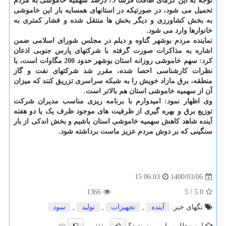
توجه به این گرمای طاقت فرسا 75 درصد سهمیه خاموشی به مردم
تحمیل می شود، در صورتیکه در استانهای همسایه بار این خاموشی
به بخش کشاورزی و دیگر بخش ها منتقل شده و فشار کمتری به
خانوارها وارد می شود.
نماینده مردم بوشهر گناوه و دیلم در مجلس شورای اسلامی ضمن
اشاره به مذاکرات صورت گرفته با شرکتهای پارس جنوبی اذعان
کرد: سهم خاموشی روزانه استان بوشهر حدود 200 مگاوات است، با
نظرات کارشناسی احصا شده، مقرر شد شرکتهای نفت و گاز
منطقه، برق مازاد خویش را به شبکه سراسری تزریق کنند که میزان
آن از سهمیه خاموشی استان هم بالاتر است.
وی اظهار نمود: امیدوارم با برنامه ریزی مناسب مدیران شرکت
توزیع برق و بهره گیری از ظرفیت های موجود ظرف یک یا دو هفته
آینده شاهد کاهش سهمیه خاموشی استان باشیم و بخش اندکی از بار
سنگینی که بر دوش مردم عزیز ماست برداشته شود.
1400/03/06
15:06:03
1366
5
/
5.0
تگهای خبر:
آینده
,
تجهیزات
,
تولید
,
سود
این مطلب را می پسندید؟