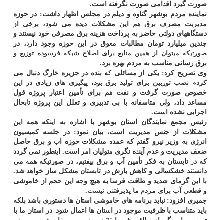
صورت گیرد اقدامی صورت نگرفته است.
نماینده مردم بوشهر گناوه و دیلم در مجلس اظهار داشت: در حوزه
مدیریت مصرف برق هم این مشکلات دیده می شود، برخی از
دستگاههای دولتی حاضر به پرداخت هزینه برق مصرفی خود نیستند و
چندین میلیارد تومان مطالبات معوق در این حوزه وجود دارد، در
صورتیکه میتوان از همین منابع برای اصلاح شبکه فرسوده توزیع و
برق رسانی مناسب به مردم بهره برد.
وی تصریح کرد: یکی از مسائلی که بنده در جزیره خارگ دنبال می
کردم نصب توربین برای تولید برق بود، پیگیری های زیادی در این
خصوص صورت گرفت و نفت هم برای تأمین اعتبار پروژه قول
مساعد داد، ولی متاسفانه با بی تدبیری و تعلل این پروژه تابحال
اجرایی نشده است.
رئیس مجمع نمایندگان استان بوشهر با اشاره به اینکه همه این
مشکلات از جنس مدیریت است، بیان نمود: در جلسه کمیسیون
انرژی به وزیر نیرو گفتم که عمده مشکلات حوزه آب و برق حاصل
ضعف مدیریت و عدم آینده نگری متولیان امر است. اینطور نمی گردد
که در تابستان به فکر تأمین آب و برق بیفتیم، در صورتیکه همه می
دانستند خشکسالی و کاهش بارش در تابستان مشکل ساز خواهد شد.
با این گرمای شدید و طاقت فرسا به هیچ وجه این حجم از خاموشی
و قطعی آب برای مردم ما پذیرفتنی نیست.
جمیری افزود: نباید برنامه های خاموشی استان ها دستوری باشد بلکه
باید متناسب با ظرفیت موجود در استان ها اعمال شود. در استان ما با