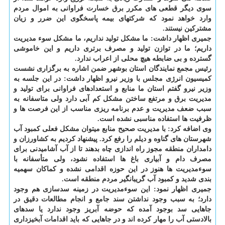
سوی دیگر قطعی های مکرر برق خسارت فراوانی به اموال مردم
وارد خواهد نمود که شرکتهای بیمه پاسخگوی این ضرر و زیان
مشترکین نیستند.
جمیری اظهار داشت: ما مشکل تولید نداریم، ما مشکل سوء مدیریت
داریم؛ ما در توازن تولید و مصرف برتری داریم و این خاموشی
گسترده و بی ضابطه هیچ محلی از اعراب ندارد.
رئیس مجمع نمایندگان استان بوشهر ضمن اشاره به برگزاری نشست
کمیسیون انرژی مجلس با وزیر نیرو اظهار داشت: در این جلسه به
وزیر نیرو گفتم استان ما منابع و استعدادهای فراوانی برای تولید و
مدیریت برق و مرتفع ساختن مشکل کم آبی دارد ولی متاسفانه به
سبب ضعف مدیریت و عدم برنامه ریزی مناسب از این فرصت ها و
ظرفیت ها استفاده مناسبی نشده است.
وی اضافه کرد: با مدیریت صحیح منابع میتوان مشکل فعلی کمبود آب
شهرستان های گناوه و دیلم را رفع کرد. پیشنهاد کردیم به کشاورزان و
دامداران منطقه مجوز راه اندازی چاه بدهند تا از آب آشامیدنی برای
مصرف دام و آبیاری باغ ها استفاده نشود، ولی متأسفانه با
سوءمدیریت ها هنوز در این حوزه اقدامی نشده و کماکان سهمیه
بندی شدید و کمبود آب گریبانگیر مردم منطقه است.
جمیری اظهار نمود: این سوءمدیریت در زمینه سدسازی هم وجود
دارد؛ به سبب وجود نداشتن سند جامع و انجام مطالعات دقیق در
جاهایی سد بوجود آمده که حوضه آبریز وجود ندارد یا سدهای
بالادستی آب را مهار کرده اند و در جاهایی که باید اقدامات آبخیزداری