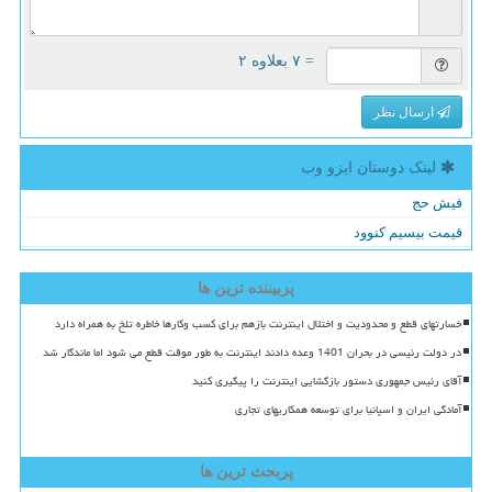
= ۷ بعلاوه ۲
ارسال نظر
لینک دوستان ایزو وب
فیش حج
قیمت بیسیم کنوود
پربیننده ترین ها
خسارتهای قطع و محدودیت و اختلال اینترنت بازهم برای کسب وکارها خاطره تلخ به همراه دارد
در دولت رئیسی در بحران 1401 وعده دادند اینترنت به طور موقت قطع می شود اما ماندگار شد
آقای رئیس جمهوری دستور بازگشایی اینترنت را پیگیری کنید
آمادگی ایران و اسپانیا برای توسعه همکاریهای تجاری
پربحث ترین ها