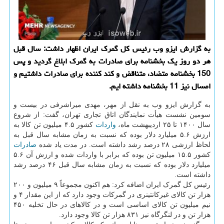
به گزارش ایزو وب رئیس کل گمرک ایران اظهار داشت: سال قبل
هر دو روز یک بخشنامه برای صادرات به گمرک ابلاغ گردید و پس
150 بخشنامه متضاد، متناقض و کند کننده برای صادرات داشتیم و
امسال نیز 11 بخشنامه داشته ایم.
به گزارش ایزو وب به نقل از مهر، مهدی میراشرفی در بیست و
سومین نشست هیأت نمایندگان اتاق تجاری تهران، گفت: از شروع
سال ۱۴۰۰ تا ۲۵ اردیبهشت ماه،
واردات
کشور ۴.۵ میلیون تن کالا به
ارزش ۵.۶ میلیارد دلار بوده که نسبت به زمان مشابه سال قبل به
لحاظ ارزشی ۲۸ درصد رشد داشته است. در مدت یاد شده
صادرات
کشور ۱۵.۵ میلیون تن بوده که برابر با واردات شده و ارزش آن ۵.۶
میلیارد دلار بوده که نسبت به زمان مشابه سال قبل ۴۶ درصد رشد
داشته است.
رئیس کل گمرک ایران اضافه کرد: هم اکنون مجموعاً ۹ میلیون و ۲۰۰
هزار تن کالای غیرکانتینری در گمرکات وجود دارد که از این مقدار ۴ و
نیم میلیون تن کالای اساسی است و در کالاهای در حال تخلیه ۴۵۰
هزار تن و در لنگرگاه نیز ۸۳۱ هزار تن کالا وجود دارد.