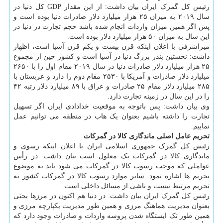
رئیس کل گمرک ایران بیان داشت: از این مقدار GDP کل دنیا در
سال ۲۰۱۹ به میزان ۲۵ هزار میلیارد دلار صادرات دنیا بوده است و
پس اگر همین میزان واردات انجام شده باشد حجم تجارت در دنیا در
این سال به میزان ۵۰ هزار میلیارد دلار بوده است.
میراشرفی با اعلان اینکه قرن بیست و یکم قرن آسیا است، اظهار
داشت: نخستین بندر بزرگ دنیا در آسیا است و کشور چین از مجموع
۲۵ هزار میلیارد دلار صادرات دنیا در سال ۲۰۱۹ مقام اول را با ۲۶۵۰
میلیارد دلار صادرات و آمریکا با ۲۵۳۰ مقام دوم را دارد و عربستان با
۲۸۵ میلیارد دلار مقام ۲۵ صادرات و عراق با ۸۹ میلیارد دلار رتبه ۴۲
را در این سال در زمینه تجارت دارد.
وی بیان داشت: پس باتوجه به موقعیت خدادادی ایران اگر تسهیل
تجارت را داشته باشیم بعنوان یک هاب در منطقه می توانیم عمل
نماییم.
تحریم عامل اصلی ماندگاری کالا در گمرکات
رئیس کل گمرک جمهوری اسلامی ایران با اعلان اینکه رسوی و
ماندگاری کالا در گمرکات یک معلول است بیان داشت: در رأس
عواملی که موجب رسوب کالا در گمرکات می شود باید به موضوع
تحریم ها اشاره نمود. سایر موارد رسوب کالا در گمرکات کشور به
تحریم مرتبط نیست و ناشی از مسائل داخلی است.
رئیس کل گمرک ایران بیان داشت: در دنیا هم اکنون در مرزها بحثی
بعنوان مدیریت هماهنگ مرزی و همین طور مدیریت یکپارچه مرزی و
همین طور تک ایستگاه شدن پروسه واردات و صادرات وجود دارد که