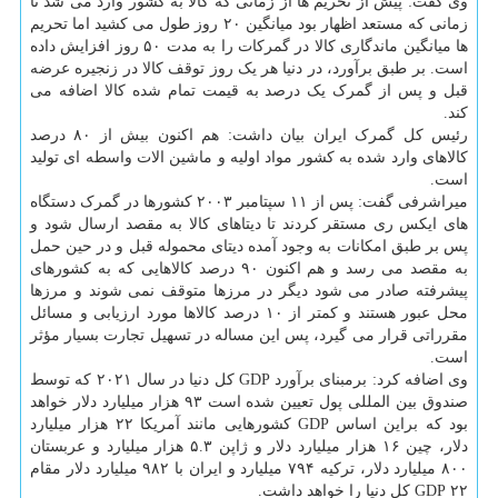
وی گفت: پیش از تحریم ها از زمانی که کالا به کشور وارد می شد تا
زمانی که مستعد اظهار بود میانگین ۲۰ روز طول می کشید اما تحریم
ها میانگین ماندگاری کالا در گمرکات را به مدت ۵۰ روز افزایش داده
است. بر طبق برآورد، در دنیا هر یک روز توقف کالا در زنجیره عرضه
قبل و پس از گمرک یک درصد به قیمت تمام شده کالا اضافه می
کند.
رئیس کل گمرک ایران بیان داشت: هم اکنون بیش از ۸۰ درصد
کالاهای وارد شده به کشور مواد اولیه و ماشین الات واسطه ای تولید
است.
میراشرفی گفت: پس از ۱۱ سپتامبر ۲۰۰۳ کشورها در گمرک دستگاه
های ایکس ری مستقر کردند تا دیتاهای کالا به مقصد ارسال شود و
پس بر طبق امکانات به وجود آمده دیتای محموله قبل و در حین حمل
به مقصد می رسد و هم اکنون ۹۰ درصد کالاهایی که به کشورهای
پیشرفته صادر می شود دیگر در مرزها متوقف نمی شوند و مرزها
محل عبور هستند و کمتر از ۱۰ درصد کالاها مورد ارزیابی و مسائل
مقرراتی قرار می گیرد، پس این مساله در تسهیل تجارت بسیار مؤثر
است.
وی اضافه کرد: برمبنای برآورد GDP کل دنیا در سال ۲۰۲۱ که توسط
صندوق بین المللی پول تعیین شده است ۹۳ هزار میلیارد دلار خواهد
بود که براین اساس GDP کشورهایی مانند آمریکا ۲۲ هزار میلیارد
دلار، چین ۱۶ هزار میلیارد دلار و ژاپن ۵.۳ هزار میلیارد و عربستان
۸۰۰ میلیارد دلار، ترکیه ۷۹۴ میلیارد و ایران با ۹۸۲ میلیارد دلار مقام
۲۲ GDP کل دنیا را خواهد داشت.