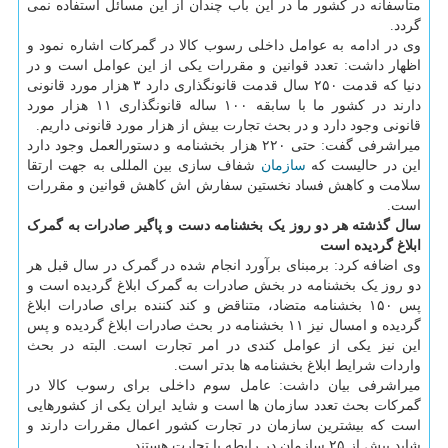
متأسفانه در کشور ما در این باب چندان از این مسائل استفاده نمی
گردد.
وی در ادامه به عوامل داخلی رسوب کالا در گمرکات اشاره نمود و
اظهار داشت: تعدد قوانین و مقررات یکی از این عوامل است و در
دنیا که قدمت ۲۵۰ سال قدمت قانونگذاری دارد ۳ هزار مورد قانونی
دارند در کشور ما با سابقه ۱۰۰ ساله قانونگذاری ۱۱ هزار مورد
قانونی وجود دارد و در بحث تجارت بیش از هزار مورد قانونی داریم.
میراشرفی گفت: حتی ۲۲۰ هزار بخشنامه و دستورالعمل وجود دارد
این در حالیست که
سازمان
شفاف سازی بین المللی به جهت ارتقا
سلامت و کاهش فساد نخستین سفارش اش کاهش قوانین و مقررات
است.
سال گذشته هر دو روز یک بخشنامه دست و پاگیر صادرات به گمرک
ابلاغ گردیده است
وی اضافه کرد: برمبنای برآورد انجام شده در گمرک در سال قبل هر
دو روز یک بخشنامه در بخش صادرات به گمرک ابلاغ گردیده است و
پس ۱۵۰ بخشنامه متضاد، متناقض و کند کننده برای صادرات ابلاغ
گردیده و امسال نیز ۱۱ بخشنامه در بحث صادرات ابلاغ گردیده و پس
این نیز یکی از عوامل کندی در امر تجارت است. البته در بحث
واردات شرایط ابلاغ بخشنامه ها بدتر است.
میراشرفی بیان داشت: عامل سوم داخلی برای رسوب کالا در
گمرکات بحث تعدد سازمان ها است و شاید ایران یکی از کشورهایی
است که بیشترین سازمان در تجارت کشور اعمال مقررات دارند و
شاید بیش از ۲۵ سازمان در رابطه با تجارت هستند.