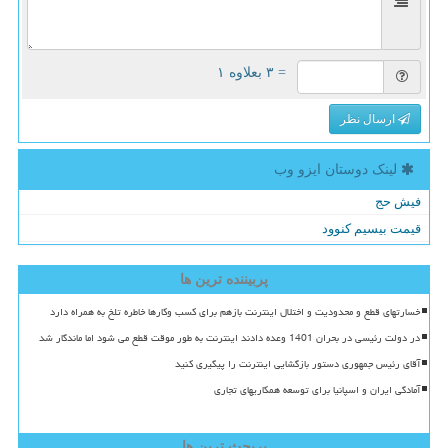
= ۳ بعلاوه ۱
ارسال نظر
لینک دوستان ایزو وب
فیش حج
قیمت بیسیم کنوود
پربیننده ترین ها
خسارتهای قطع و محدودیت و اختلال اینترنت بازهم برای کسب وکارها خاطره تلخ به همراه دارد
در دولت رئیسی در بحران 1401 وعده دادند اینترنت به طور موقت قطع می شود اما ماندگار شد
آقای رئیس جمهوری دستور بازگشایی اینترنت را پیگیری کنید
آمادگی ایران و اسپانیا برای توسعه همکاریهای تجاری
پربحث ترین ها