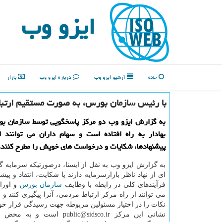
ایزو وب
خانه
آرشیو ایزو وب
درباره ایزو وب
بازار
با رئیس سازمان بورس، به صورت مستقیم ارتباط
به گزارش ایزو وب دو مرکز پاسخگویی توسط سازمان بو
بهادار به راه افتاده است و سهام داران می توانند ا
پیشنهادها، شکایات و درخواست های خویش را مطرح کنند.
به گزارش ایزو وب به نقل از ایسنا، درصورتیکه سرمایه گ
ای از نهاد ناظر بازارسرمایه دارند یا شکایت، انتقاد و پیش
فرآیندهای کلی در رابطه با وظایف
سازمان
بورس
و اوراق
می توانند از راه مرکز ارتباط مردمی، آنرا پیگیری کنند و
نکات را در اختیار مسئولین مربوطه جهت رسیدگی قرار خوا
نشانی این مرکز public@sidsco.ir است