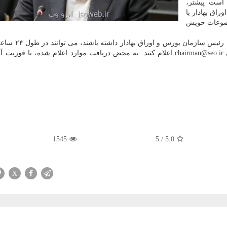
است پیشتر،
اوراق بهادار با
د موضوعات خویش
همینطور در صورتیکه سرمایه گذاران نیاز ارتباط مستق
روز پیام ها، نظرات، پیشنهادها و انتقادات را از راه نشانی chairman@seo.ir اعلام کنند. به محض دریافت موارد اعلام شده، 
1545
5
/
5.0
X