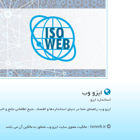
ایزو وب
استاندارد ایزو
ایزو وب، راهنمای شما در دنیای استانداردها و اقتصاد ، منبع اطلاعاتی جامع و اخب
isoweb.ir - مالکیت معنوی سایت ایزو وب متعلق به مالکین آن می باشد