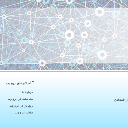
میانبرهای ایزو وب
درباره ما
بک لینک در ایزو وب
ار اقتصادی
رپورتاژ در ایزو وب
مطالب ایزو وب