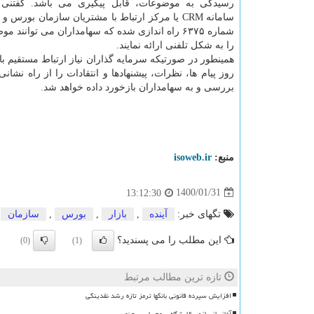
رسیدگی به موضوعات، قابل پیگیری می باشد. گفتنی 
سامانه CRM یا مرکز ارتباط با مشتریان سازمان بورس و 
شماره ۶۳۷۵ راه اندازی شده که سهامداران می توانن
را به شکل تلفنی ارائه نمایند.
بررسی و به سهامداران بازخورد داده خواهد شد.
منبع:
isoweb.ir
1400/01/31
13:12:30
تگهای خبر:
آینده
,
بازار
,
بورس
,
سازمان
این مطلب را می پسندید؟
(0)
(1)
تازه ترین مطالب مرتبط
افزایش سپرده قانونی بانکها ترمز تازه رشد نقدینگی
آغاز بازسازی پالایشگاه سوم پارس جنوبی