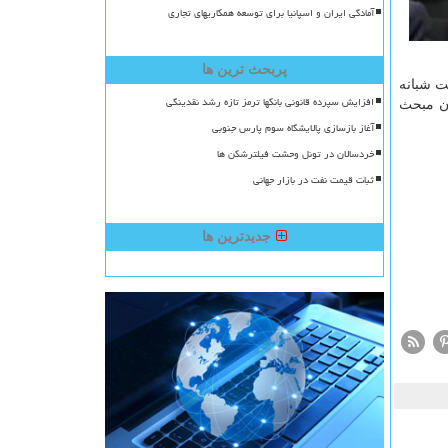
آمادگی ایران و اسپانیا برای توسعه همکاریهای تجاری
پربحث ترین ها
یم با رئیس سازمان بورس و اوراق بهادار داشته باشند، می توانند در طول ۲۴ ساعت شبانه
افزایش سپرده قانونی بانکها ترمز تازه رشد نقدینگی
با فوریت آن مبحث
آغاز بازسازی پالایشگاه سوم پارس جنوبی
خردسالان در تونل وحشت فیلترشکن ها
ثبات قیمت نفت در بازار جهانی
جدیدترین ها