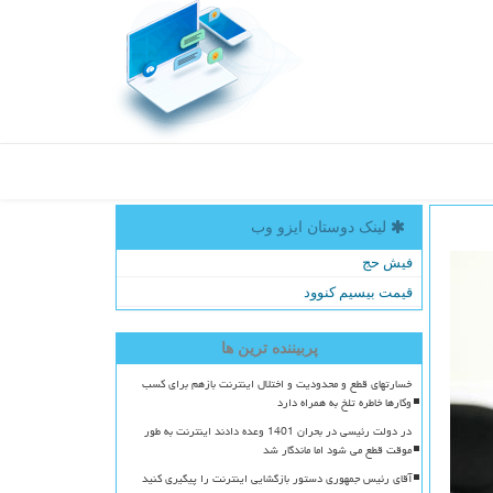
لینک دوستان ایزو وب
فیش حج
قیمت بیسیم کنوود
پربیننده ترین ها
خسارتهای قطع و محدودیت و اختلال اینترنت بازهم برای کسب
وکارها خاطره تلخ به همراه دارد
در دولت رئیسی در بحران 1401 وعده دادند اینترنت به طور
موقت قطع می شود اما ماندگار شد
آقای رئیس جمهوری دستور بازگشایی اینترنت را پیگیری کنید