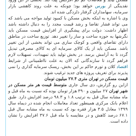
نقدینگی از
بورس
خواهد بود؛ چونکه به علت روند کاهشی بازار
سرمایه، سهامداران گرفتار دلزدگی شده اند.
وی با اشاره به اینکه بخش مسکن با کمبود تولید مواجه می باشد که
می تواند فشار تقاضا و رشد قیمت مجدد را به دنبال داشته باشد
اظهار داشت: دولت برای پیشگیری از افزایش قیمت مسکن باید
نگرشها به حوزه ساخت و ساز را تغییر دهد. توزیع ساخت در مناطق
دارای تقاضای واقعی و کوچک سازی می تواند بخشی از این تغییر
باشد. مسکن باید از یک کالای سرمایه ای به کالای مصرفی تبدیل
گردد تا به آرامش برسد. در بخش تولید باید تمهیدات، تسهیلات لازم
فراهم گردد تا سازندگانی که الان به علت نااطمینانی از شرایط
اقتصاد
کلان و تورم حاکم بر این بخش، ریسک سرمایه گذاری را نمی
پذیرند برای تعریف پروژه های جدید ترغیب شوند.
قیمت مسکن در تهران متری ۲۷.۴ میلیون تومان
ازاین رو گزارش، دی سال جاری
متوسط قیمت هر متر مسکن در
شهر تهران
۲۷ میلیون و ۳۹۰ هزار تومان بوده که نسبت به ماه قبل و
ماه مشابه سال قبل به ترتیب ۱.۸ و ۹۸.۳ درصد افزایش دارد. طبق
اعلام بانک مرکزی همینطور تعداد معاملات انجام شده در دیماه سال
۱۳۹۹ معادل ۳.۵ هزار فقره بود که نسبت به ماه مشابه سال قبل
۶۷.۱ درصد کاهش و در مقایسه با ماه قبل ۳۷.۶ افزایش را نشان
داده است.