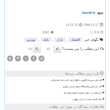
منبع:
isoweb.ir
1399/11/17
13:51:33
2041
5
/
0.0
تگهای خبر:
اقتصاد
,
بازار
,
بانك
,
بورس
این مطلب را می پسندید؟
(0)
(0)
X
تازه ترین مطالب مرتبط
افزایش سپرده قانونی بانکها ترمز تازه رشد نقدینگی
آغاز بازسازی پالایشگاه سوم پارس جنوبی
خردسالان در تونل وحشت فیلترشکن ها
ثبات قیمت نفت در بازار جهانی
نظرات بینندگان در مورد این مطلب