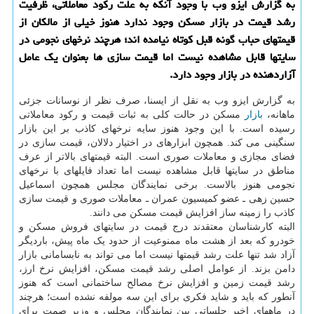
به گزارش ایزو وب با وجود آنکه به علت رکود معاملاتی، ظرفیت
رشد قیمت در بازار مسکن وجود ندارد هنوز خیلی از مالکان از
قیمتهای حباب گونه قبل کوتاه نیامده اند؛ هرچند نرخهای نجومی در
سایتها قابل مشاهده نیست اما قیمت سازی ها بعنوان یک عامل
آزاردهنده در بازار وجود دارد.
به گزارش ایزو وب به نقل از ایسنا، صرف نظر از نوسانات جزئی
ماهانه،
بازار
مسکن در حالت کلی به ثبات قیمت و رکود معاملاتی
رسیده است. با این وجود هنوز سایه نرخهای کاذب بر این بازار
سنگینی می کند. همچون ابزارهای در اختیار دلالان، قیمت سازی در
فضای مجازی و معاملات صوری است. البته قیمتهای بالاتر از عرف
مناطق در سایتها قابل مشاهده نیست اما تعداد فایلهای با نرخهای
نجومی هنوز بالاست. برخی نمایندگان مجلس همچون اسماعیل
حسین زهی ـ عضو کمیسیون عمران ـ معاملات صوری و قیمت سازی
کاذب را زمینه ساز افزایش قیمت مسکن می دانند.
البته کارشناسان معتقدند درج قیمت در سایتهای فروش مسکن و
خودرو که بعد از هشت ماه ممنوعیت از حدود یک ماه پیش، باردیگر
آزاد شد تنها علت رشد قیمتها نیست اما می تواند به نابسامانی بازار
دامن بزند. از عوامل اصلی رشد قیمت مسکن، افزایش نرخ ارز،
رشد قیمت زمین و افزایش نرخ مصالح ساختمانی است که هنوز
آنطور که باید و شاید فکری برای این سه مولفه نشده است؛ هرچند
در ماههای اخیر جلساتی بین نمایندگان مجلس و وزیر صمت برای