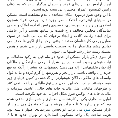
ایجاد آرامش در بازارهای فولاد و سیمان برگزار شده که به اذعان
رئیس کمیسیون عمران مجلس، بی نتیجه بوده است.
با این وجود هنوز درمورد امکان مشاهده یا عدم مشاهده قیمت مسکن
در سایتهای اینترنتی، اختلاف نظر وجود دارد. برخی افراد همچون
اسلامی وزیر راه و شهرسازی، خسروی رئیس اتحادیه املاک و بعضی
نمایندگان مجلس مخالف درج قیمت در سایتها هستند و آنرا عاملی
برای ایجاد رقابت کاذب و ایجاد نرخهای کذایی می دانند. در سوی
مقابل برخی کارشناسان معتقدند وقتی نرخها را از آگهی ها حذف می
نماییم چشم متقاضیان را به وضعیت واقعی بازار می بندیم و همین
مسئله زمینه ساز رشد قیمتها می شود.
از سوی دیگر بازار مسکن از حدود دو ماه قبل به رکود معاملات و
ثبات قیمتی رسیده است. در این شرایط برخی سازندگان و مالکان
آپارتمان تخفیفهایی ارائه می دهند؛ تخفیفهایی که بیشتر از آنکه به نفع
خریداران واقعی باشد، بازار بخر و بفروشها را گرم کرده و بنا به قول
واسطه های ملکی، دلالان هوشیارتر از گذشته در کمین فایلهای زیر
قیمت هستند. جالب آنکه این دلالان هیچ نوع مالیاتی پرداخت نمی کنند
و طرحهای مالیاتی مثل مالیات خانه های خالی، عایدی سرمایه و
مالیات خانه های لوکس هنوز شکل اجرایی به خود نگرفته است.
اوایل سالجاری یکی از کارشناسان معماری و شهرسازی مدعی شده
بود که برج سازها ۵ تا ۷ برابر هزینه هایی که متحمل می شوند از
بازار مسکن
سود
می برند. ابوالحسن میرعمادی اظهار داشته بود:
هزینه ساخت یک واحد مسکونی استاندارد در تهران حدود ۵ تا ۶