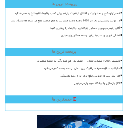
پربیننده ترین ها
خسارتهای قطع و محدودیت و اختلال اینترنت بازهم برای کسب وکارها خاطره تلخ به همراه دارد
در دولت رئیسی در بحران 1401 وعده دادند اینترنت به طور موقت قطع می شود اما ماندگار شد
آقای رئیس جمهوری دستور بازگشایی اینترنت را پیگیری کنید
آمادگی ایران و اسپانیا برای توسعه همکاریهای تجاری
پربحث ترین ها
تخصیص 1000 میلیارد تومان از اعتبارات رفع تنش آبی به جامعه عشایری
دقیقا به اندازه مصرف ترافیک بین الملل از حجم بسته کسر می شود
افزایش سپرده قانونی بانکها ترمز تازه رشد نقدینگی
آغاز بازسازی پالایشگاه سوم پارس جنوبی
جدیدترین ها