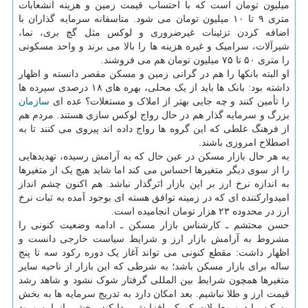
میلیون تومان است که با احتساب قیمت زمین و هزینه انشعابات
متری ۹ تا ۱۰ میلیون تومان می شود. متاسفانه سرمایه گذاران با
اضافه کردن تزئینات غیرضروری و لوکس مثل گچ بری، نما،
شیرآلات، سرامیک و غیره هزینه ها را بالا می برند و واحد مسکونی
را متری ۵۰ تا ۷۵ میلیون تومان هم می فروشند.
او البته بانکها را هم در گرانی زمین و مسکن مقصر دانسته و اظهار
داشته بود: بانک ها باید از یک محلی، بهره های ۱۸ درصدی سپرده ها
را تأمین کنند و چه جایی بهتر از املاک و مستغلات؟ عده ای
سازمان
بزرگ و سرمایه گذار هم در حال رواج لوکس سازی هستند. مردم هم
از فرهنگ غلطی که این گروه ها رواج داده اند پیروی می کنند تا به
اصطلاح امروزی باشند.
به هر حال بازار مسکن در عین حال که به آرامش رسیده، تهدیدهایی
را از سوی دیگر متغیرها احساس می کند اما شاید هیچ یک از متغیرها
به اندازه نرخ ارز بر این بازار اثرگذار نباشد. هم اکنون چشم انداز
امیدوارکننده ای که در زمینه توافق هسته ای بوجود آمده به ثبات نرخ
ارز در محدوده ۲۳ هزار تومان انجامیده است.
حسن محتشم ـ کارشناس بازار مسکن ـ ادامه وضعیت کنونی را
مشروط به آرامش بازار ارز و شرایط سیاست خارجی دانست و
اظهار داشت: مقطع کنونی می تواند آغاز یک دوره رکود سه تا پنج
ساله برای بازار مسکن باشد؛ به شرطی که این بازار از ناحیه سایر
متغیرها همچون شرایط بین المللی گرفتار شوک نشود و شاهد رشد
قیمت ارز و طلا نباشیم. بعد امکان دارد به تدریج سرمایه ها به بخش
مسکن بیاید و معاملات کم کم افزایش پیدا کند. بخشی از این ورود