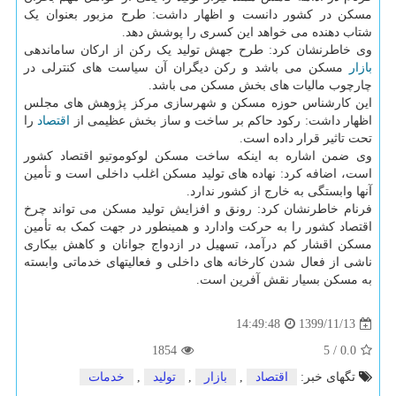
مسکن در کشور دانست و اظهار داشت: طرح مزبور بعنوان یک
شتاب دهنده می خواهد این کسری را پوشش دهد.
وی خاطرنشان کرد: طرح جهش تولید یک رکن از ارکان ساماندهی
بازار
مسکن می باشد و رکن دیگران آن سیاست های کنترلی در
چارچوب مالیات های بخش مسکن می باشد.
این کارشناس حوزه مسکن و شهرسازی مرکز پژوهش های مجلس
اظهار داشت: رکود حاکم بر ساخت و ساز بخش عظیمی از
اقتصاد
را
تحت تاثیر قرار داده است.
وی ضمن اشاره به اینکه ساخت مسکن لوکوموتیو اقتصاد کشور
است، اضافه کرد: نهاده های تولید مسکن اغلب داخلی است و تأمین
آنها وابستگی به خارج از کشور ندارد.
فرنام خاطرنشان کرد: رونق و افزایش تولید مسکن می تواند چرخ
اقتصاد کشور را به حرکت وادارد و همینطور در جهت کمک به تأمین
مسکن اقشار کم درآمد، تسهیل در ازدواج جوانان و کاهش بیکاری
ناشی از فعال شدن کارخانه های داخلی و فعالیتهای خدماتی وابسته
به مسکن بسیار نقش آفرین است.
1399/11/13
14:49:48
1854
5
/
0.0
تگهای خبر:
اقتصاد
,
بازار
,
تولید
,
خدمات