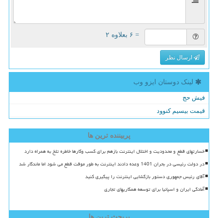
= ۶ بعلاوه ۲
ارسال نظر
لینک دوستان ایزو وب
فیش حج
قیمت بیسیم کنوود
پربیننده ترین ها
خسارتهای قطع و محدودیت و اختلال اینترنت بازهم برای کسب وکارها خاطره تلخ به همراه دارد
در دولت رئیسی در بحران 1401 وعده دادند اینترنت به طور موقت قطع می شود اما ماندگار شد
آقای رئیس جمهوری دستور بازگشایی اینترنت را پیگیری کنید
آمادگی ایران و اسپانیا برای توسعه همکاریهای تجاری
پربحث ترین ها